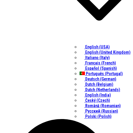
English (USA)
English (United Kingdom)
Italiano (Italy)
Français (French)
Español (Spanish)
Português (Portugal)
Deutsch (German)
Dutch (Belgium)
Dutch (Netherlands)
English (India)
Český (Czech)
Română (Romanian)
Русский (Russian)
Polski (Polish)