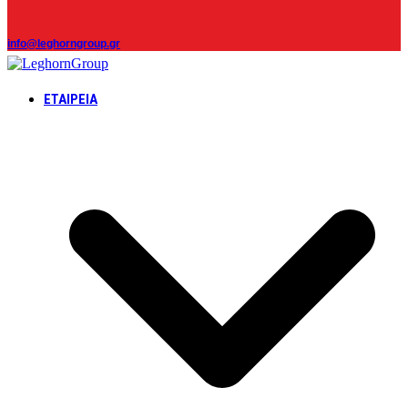
info@leghorngroup.gr
ΕΤΑΙΡΕΊΑ