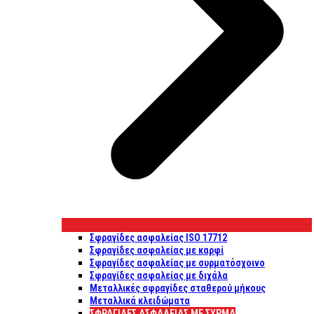
Σφραγίδες ασφαλείας ISO 17712
Σφραγίδες ασφαλείας με καρφί
Σφραγίδες ασφαλείας με συρματόσχοινο
Σφραγίδες ασφαλείας με διχάλα
Μεταλλικές σφραγίδες σταθερού μήκους
Μεταλλικά κλειδώματα
ΣΦΡΑΓΊΔΕΣ ΑΣΦΑΛΕΊΑΣ ΜΕ ΣΎΡΜΑ