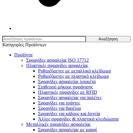
Αναζήτηση
Αναζήτηση
για:
Κατηγορίες Προϊόντων
Προϊόντα
Σφραγίδες ασφαλείας ISO 17712
Πλαστικές σφραγίδες ασφαλείας
Ρυθμιζόμενες με μεταλλικό κλείδωμα
Ρυθμιζόμενες με πλαστικό κλείδωμα
Σφραγίδες ασφαλείας λουκέτα
Σταθερού μήκους σφράγισης
Πλαστικές σφραγίδες με RFID
Σφραγίδες ασφαλείας για παλέτες
Σφραγίδες για τσάντες
Σφραγίδες για βαρέλια
Σφραγίδες για κάδους και δοχεία
Άλλες σφραγίδες & πλαστικά κλειδώματα
Μεταλλικές σφραγίδες ασφαλείας
Σφραγίδες ασφαλείας με καρφί