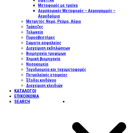
Duty Free
Μεταφορές με τραίνα
Αεροπορικές Μεταφορές – Αερογραμμές –
Αεροδρόμια
Μετρητές: Νερό, Ρεύμα, Αέριο
Τράπεζες
Τελωνεία
Πυροσβεστήρες
Σώματα ασφαλείας
Διαχείριση εκδηλώσεων
Βιομηχανία τροφίμων
Χημική βιομηχανία
Νοσοκομεία
Ταχυδρομεία και ταχυμεταφορές
Πετρελαϊκές εταιρείες
Έξοδοι κινδύνου
Διαχείριση κλειδιών
ΚΑΤΑΛΟΓΟΙ
ΕΠΙΚΟΙΝΩΝΊΑ
SEARCH