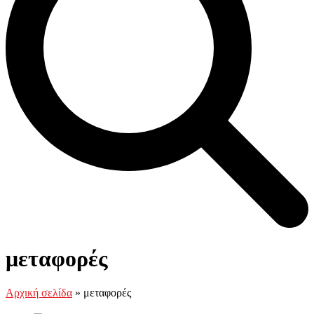
Open
Close
Καλάθι
mobile
mobile
μεταφορές
menu
menu
Αρχική σελίδα
»
μεταφορές