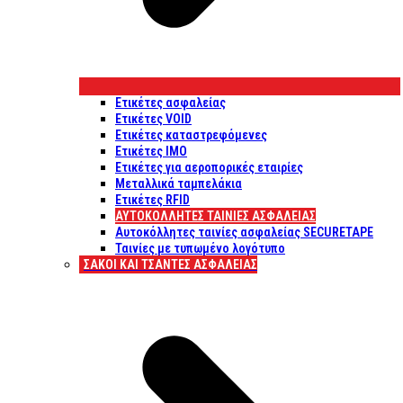
Ετικέτες ασφαλείας
Ετικέτες VOID
Ετικέτες καταστρεφόμενες
Ετικέτες IMO
Ετικέτες για αεροπορικές εταιρίες
Μεταλλικά ταμπελάκια
Ετικέτες RFID
ΑΥΤΟΚΌΛΛΗΤΕΣ ΤΑΙΝΊΕΣ ΑΣΦΑΛΕΊΑΣ
Αυτοκόλλητες ταινίες ασφαλείας SECURETAPE
Ταινίες με τυπωμένο λογότυπο
ΣΆΚΟΙ ΚΑΙ ΤΣΆΝΤΕΣ ΑΣΦΑΛΕΊΑΣ