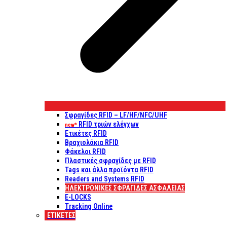
Σφραγίδες RFID – LF/HF/NFC/UHF
RFID τριών ελέγχων
new*
Ετικέτες RFID
Βραχιολάκια RFID
Φάκελοι RFID
Πλαστικές σφραγίδες με RFID
Tags και άλλα προϊόντα RFID
Readers and Systems RFID
ΗΛΕΚΤΡΟΝΙΚΕΣ ΣΦΡΑΓΙΔΕΣ ΑΣΦΑΛΕΙΑΣ
E-LOCKS
Tracking Online
ΕΤΙΚΈΤΕΣ