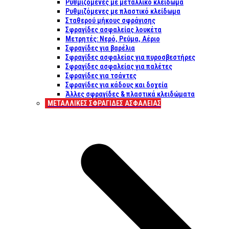
Ρυθμιζόμενες με μεταλλικό κλείδωμα
Ρυθμιζόμενες με πλαστικό κλείδωμα
Σταθερού μήκους σφράγισης
Σφραγίδες ασφαλείας λουκέτα
Μετρητές: Νερό, Ρεύμα, Αέριο
Σφραγίδες για βαρέλια
Σφραγίδες ασφαλείας για πυροσβεστήρες
Σφραγίδες ασφαλείας για παλέτες
Σφραγίδες για τσάντες
Σφραγίδες για κάδους και δοχεία
Άλλες σφραγίδες & πλαστικά κλειδώματα
ΜΕΤΑΛΛΙΚΕΣ ΣΦΡΑΓΙΔΕΣ ΑΣΦΑΛΕΙΑΣ