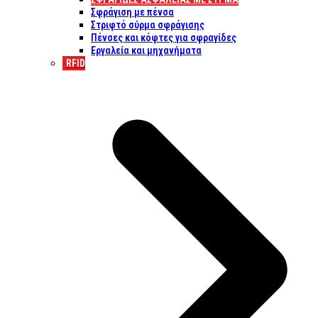
Σφράγιση με πένσα
Στριφτό σύρμα σφράγισης
Πένσες και κόφτες για σφραγίδες
Εργαλεία και μηχανήματα
RFID