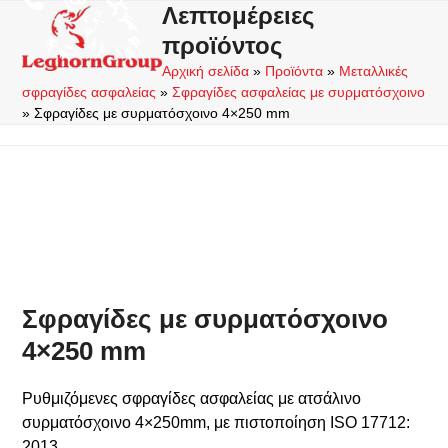
Skip
Λεπτομέρειες
Open
Close
to
προϊόντος
mobile
mobile
content
Αρχική σελίδα
»
Προϊόντα
»
Μεταλλικές
menu
menu
σφραγίδες ασφαλείας
»
Σφραγίδες ασφαλείας με συρματόσχοινο
»
Σφραγίδες με συρματόσχοινο 4×250 mm
Σφραγίδες με συρματόσχοινο
4×250 mm
Ρυθμιζόμενες σφραγίδες ασφαλείας με ατσάλινο
συρματόσχοινο 4×250mm, με πιστοποίηση ISO 17712:
2013