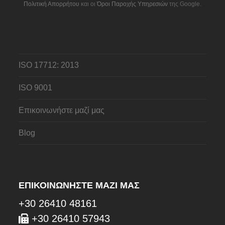
Πολιτική Απορρήτου
και οι
Όροι Παροχής Υπηρεσιών
της Google.
ISO 17712: 2013
ISO 9001
Επικοινωνήστε μαζί μας
Blog
ΕΠΙΚΟΙΝΩΝΉΣΤΕ ΜΑΖΊ ΜΑΣ
+30 26410 48161
+30 26410 57943