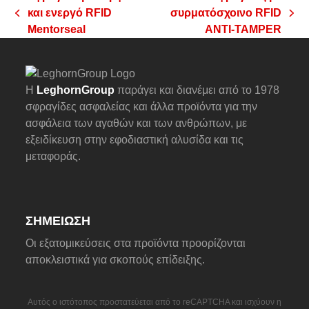
και ενεργό RFID
συρματόσχοινο RFID
previous
next
Mentorseal
ANTI-TAMPER
post:
post:
Η
LeghornGroup
παράγει και διανέμει από το 1978
σφραγίδες ασφαλείας και άλλα προϊόντα για την
ασφάλεια των αγαθών και των ανθρώπων, με
εξειδίκευση στην εφοδιαστική αλυσίδα και τις
μεταφοράς.
ΣΗΜΕΊΩΣΗ
Οι εξατομικεύσεις στα προϊόντα προορίζονται
αποκλειστικά για σκοπούς επίδειξης.
Αυτός ο ιστότοπος προστατεύεται από το reCAPTCHA και ισχύουν η