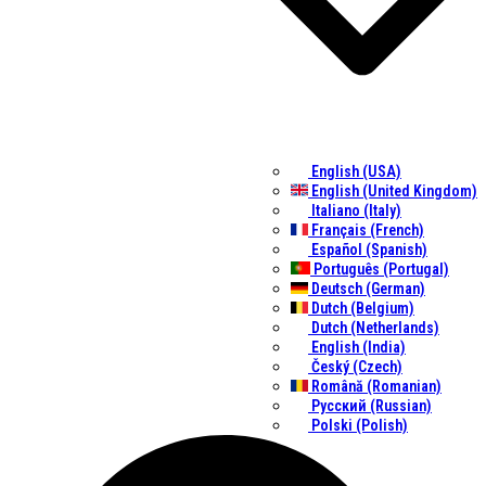
English (USA)
English (United Kingdom)
Italiano (Italy)
Français (French)
Español (Spanish)
Português (Portugal)
Deutsch (German)
Dutch (Belgium)
Dutch (Netherlands)
English (India)
Český (Czech)
Română (Romanian)
Русский (Russian)
Polski (Polish)