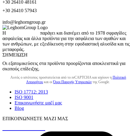
+30 26410 48161
+30 26410 57943
info@leghorngroup.gr
Η
LeghornGroup
παράγει και διανέμει από το 1978 σφραγίδες
ασφαλείας και άλλα προϊόντα για την ασφάλεια των αγαθών και
των ανθρώπων, με εξειδίκευση στην εφοδιαστική αλυσίδα και τις
μεταφοράς.
ΣΗΜΕΊΩΣΗ
Οι εξατομικεύσεις στα προϊόντα προορίζονται αποκλειστικά για
σκοπούς επίδειξης.
Αυτός ο ιστότοπος προστατεύεται από το reCAPTCHA και ισχύουν η
Πολιτική
Απορρήτου
και οι
Όροι Παροχής Υπηρεσιών
της Google.
ISO 17712: 2013
ISO 9001
Επικοινωνήστε μαζί μας
Blog
ΕΠΙΚΟΙΝΩΝΉΣΤΕ ΜΑΖΊ ΜΑΣ
+30 26410 48161