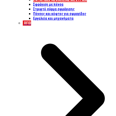
Σφράγιση με πένσα
Στριφτό σύρμα σφράγισης
Πένσες και κόφτες για σφραγίδες
Εργαλεία και μηχανήματα
RFID