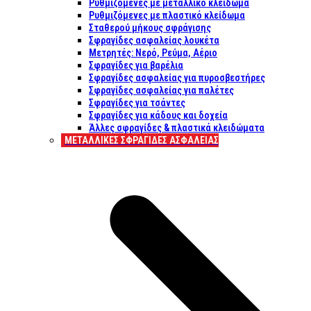
Ρυθμιζόμενες με μεταλλικό κλείδωμα
Ρυθμιζόμενες με πλαστικό κλείδωμα
Σταθερού μήκους σφράγισης
Σφραγίδες ασφαλείας λουκέτα
Μετρητές: Νερό, Ρεύμα, Αέριο
Σφραγίδες για βαρέλια
Σφραγίδες ασφαλείας για πυροσβεστήρες
Σφραγίδες ασφαλείας για παλέτες
Σφραγίδες για τσάντες
Σφραγίδες για κάδους και δοχεία
Άλλες σφραγίδες & πλαστικά κλειδώματα
ΜΕΤΑΛΛΙΚΕΣ ΣΦΡΑΓΙΔΕΣ ΑΣΦΑΛΕΙΑΣ