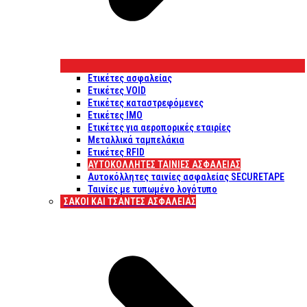
Ετικέτες ασφαλείας
Ετικέτες VOID
Ετικέτες καταστρεφόμενες
Ετικέτες IMO
Ετικέτες για αεροπορικές εταιρίες
Μεταλλικά ταμπελάκια
Ετικέτες RFID
ΑΥΤΟΚΌΛΛΗΤΕΣ ΤΑΙΝΊΕΣ ΑΣΦΑΛΕΊΑΣ
Αυτοκόλλητες ταινίες ασφαλείας SECURETAPE
Ταινίες με τυπωμένο λογότυπο
ΣΆΚΟΙ ΚΑΙ ΤΣΆΝΤΕΣ ΑΣΦΑΛΕΊΑΣ