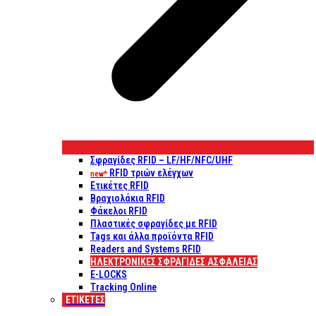
Σφραγίδες RFID – LF/HF/NFC/UHF
RFID τριών ελέγχων
new*
Ετικέτες RFID
Βραχιολάκια RFID
Φάκελοι RFID
Πλαστικές σφραγίδες με RFID
Tags και άλλα προϊόντα RFID
Readers and Systems RFID
ΗΛΕΚΤΡΟΝΙΚΕΣ ΣΦΡΑΓΙΔΕΣ ΑΣΦΑΛΕΙΑΣ
E-LOCKS
Tracking Online
ΕΤΙΚΈΤΕΣ