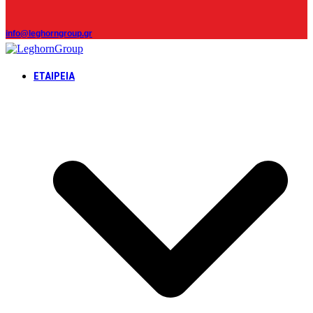
info@leghorngroup.gr
ΕΤΑΙΡΕΊΑ