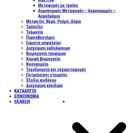
Duty Free
Μεταφορές με τραίνα
Αεροπορικές Μεταφορές – Αερογραμμές –
Αεροδρόμια
Μετρητές: Νερό, Ρεύμα, Αέριο
Τράπεζες
Τελωνεία
Πυροσβεστήρες
Σώματα ασφαλείας
Διαχείριση εκδηλώσεων
Βιομηχανία τροφίμων
Χημική βιομηχανία
Νοσοκομεία
Ταχυδρομεία και ταχυμεταφορές
Πετρελαϊκές εταιρείες
Έξοδοι κινδύνου
Διαχείριση κλειδιών
ΚΑΤΑΛΟΓΟΙ
ΕΠΙΚΟΙΝΩΝΊΑ
SEARCH