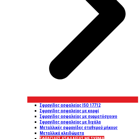
Σφραγίδες ασφαλείας ISO 17712
Σφραγίδες ασφαλείας με καρφί
Σφραγίδες ασφαλείας με συρματόσχοινο
Σφραγίδες ασφαλείας με διχάλα
Μεταλλικές σφραγίδες σταθερού μήκους
Μεταλλικά κλειδώματα
ΣΦΡΑΓΊΔΕΣ ΑΣΦΑΛΕΊΑΣ ΜΕ ΣΎΡΜΑ