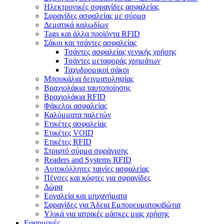
Ηλεκτρονικές σφραγίδες ασφαλείας
Σφραγίδες ασφαλείας με σύρμα
Δεματικά καλωδίων
Tags και άλλα προϊόντα RFID
Σάκοι και τσάντες ασφαλείας
Τσάντες ασφαλείας γενικής χρήσης
Τσάντες μεταφοράς χρημάτων
Ταχυδρομικοί σάκοι
Μπουκάλια δειγματοληψίας
Βραχιολάκια ταυτοποίησης
Βραχιολάκια RFID
Φάκελοι ασφαλείας
Καλύμματα παλετών
Ετικέτες ασφαλείας
Ετικέτες VOID
Ετικέτες RFID
Στριφτό σύρμα σφράγισης
Readers and Systems RFID
Αυτοκόλλητες ταινίες ασφαλείας
Πένσες και κόφτες για σφραγίδες
Δώρα
Εργαλεία και μηχανήματα
Σφραγίδες για Άδεια Εμπορευματοκιβώτια
Υλικά για ιατρικές μάσκες μιας χρήσης
Εφαρμογές