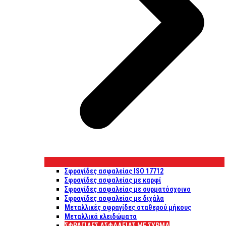
Σφραγίδες ασφαλείας ISO 17712
Σφραγίδες ασφαλείας με καρφί
Σφραγίδες ασφαλείας με συρματόσχοινο
Σφραγίδες ασφαλείας με διχάλα
Μεταλλικές σφραγίδες σταθερού μήκους
Μεταλλικά κλειδώματα
ΣΦΡΑΓΊΔΕΣ ΑΣΦΑΛΕΊΑΣ ΜΕ ΣΎΡΜΑ