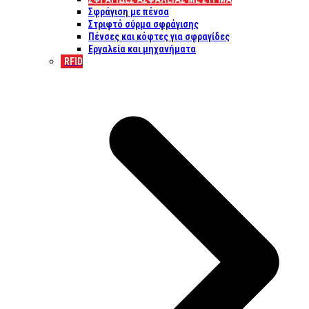
Σφράγιση με πένσα
Στριφτό σύρμα σφράγισης
Πένσες και κόφτες για σφραγίδες
Εργαλεία και μηχανήματα
RFID