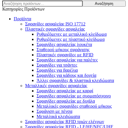
Αναζήτηση
Αναζήτηση
για:
Κατηγορίες Προϊόντων
Προϊόντα
Σφραγίδες ασφαλείας ISO 17712
Πλαστικές σφραγίδες ασφαλείας
Ρυθμιζόμενες με μεταλλικό κλείδωμα
Ρυθμιζόμενες με πλαστικό κλείδωμα
Σφραγίδες ασφαλείας λουκέτα
Σταθερού μήκους σφράγισης
Πλαστικές σφραγίδες με RFID
Σφραγίδες ασφαλείας για παλέτες
Σφραγίδες για τσάντες
Σφραγίδες για βαρέλια
Σφραγίδες για κάδους και δοχεία
Άλλες σφραγίδες & πλαστικά κλειδώματα
Μεταλλικές σφραγίδες ασφαλείας
Σφραγίδες ασφαλείας με καρφί
Σφραγίδες ασφαλείας με συρματόσχοινο
Σφραγίδες ασφαλείας με διχάλα
Μεταλλικές σφραγίδες σταθερού μήκους
Σφράγιση με πένσα
Μεταλλικά κλειδώματα
Σφραγίδες ασφαλείας RFID τριών ελέγχων
Σφραγίδες ασφαλείας RFID - LF/HF/NFC/UHF