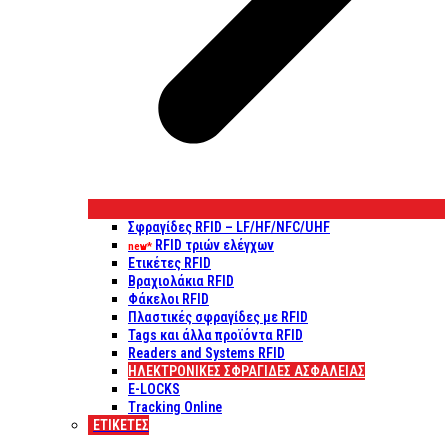
Σφραγίδες RFID – LF/HF/NFC/UHF
RFID τριών ελέγχων
new*
Ετικέτες RFID
Βραχιολάκια RFID
Φάκελοι RFID
Πλαστικές σφραγίδες με RFID
Tags και άλλα προϊόντα RFID
Readers and Systems RFID
ΗΛΕΚΤΡΟΝΙΚΕΣ ΣΦΡΑΓΙΔΕΣ ΑΣΦΑΛΕΙΑΣ
E-LOCKS
Tracking Online
ΕΤΙΚΈΤΕΣ