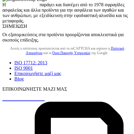
Η
LeghornGroup
παράγει και διανέμει από το 1978 σφραγίδες
ασφαλείας και άλλα προϊόντα για την ασφάλεια των αγαθών και
των ανθρώπων, με εξειδίκευση στην εφοδιαστική αλυσίδα και τις
μεταφοράς.
ΣΗΜΕΊΩΣΗ
Οι εξατομικεύσεις στα προϊόντα προορίζονται αποκλειστικά για
σκοπούς επίδειξης.
Αυτός ο ιστότοπος προστατεύεται από το reCAPTCHA και ισχύουν η
Πολιτική
Απορρήτου
και οι
Όροι Παροχής Υπηρεσιών
της Google.
ISO 17712: 2013
ISO 9001
Επικοινωνήστε μαζί μας
Blog
ΕΠΙΚΟΙΝΩΝΉΣΤΕ ΜΑΖΊ ΜΑΣ
+30 26410 48161