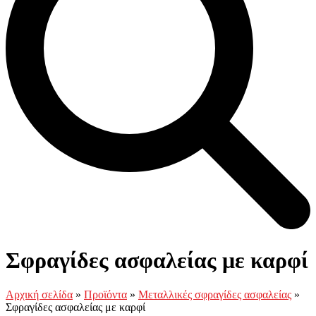
Open
Close
Καλάθι
mobile
mobile
Σφραγίδες ασφαλείας με καρφί
menu
menu
Αρχική σελίδα
»
Προϊόντα
»
Μεταλλικές σφραγίδες ασφαλείας
»
Σφραγίδες ασφαλείας με καρφί