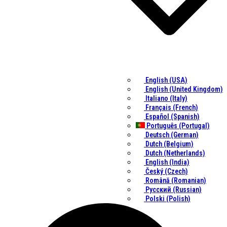
English (USA)
English (United Kingdom)
Italiano (Italy)
Français (French)
Español (Spanish)
Português (Portugal)
Deutsch (German)
Dutch (Belgium)
Dutch (Netherlands)
English (India)
Český (Czech)
Română (Romanian)
Русский (Russian)
Polski (Polish)