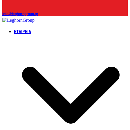
info@leghorngroup.gr
ΕΤΑΙΡΕΊΑ