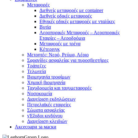
Μεταφορές
Διεθνείς μεταφορές με container
Διεθνείς οδικές μεταφορές
Εθνικές οδικές μεταφορές με νταλίκες
Βυτία
Αεροπορικές Μεταφορές – Αεροπορικές
Εταιρίες – Αεροδρόμια
Μεταφορές με τρένα
Κέτερινγκ
Μετρητές: Νερό, Ρεύμα, Αέριο
Σφραγίδες ασφαλείας για πυροσβεστήρες
Τράπεζες
Τελωνεία
Βιομηχανία τροφίμων
Χημική βιομηχανία
Ταχυδρομεία και ταχυμεταφορές
Νοσοκομεία
Διαχείριση εκδηλώσεων
Πετρελαϊκές εταιρείες
Σώματα ασφαλείας
vΈξοδοι κινδύνου
Διαχείριση κλειδιών
Аксесоари за маски