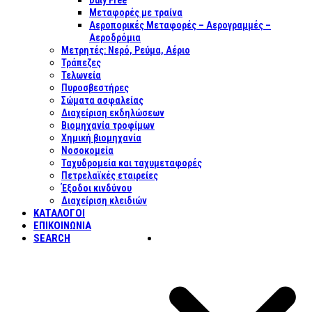
Duty Free
Μεταφορές με τραίνα
Αεροπορικές Μεταφορές – Αερογραμμές –
Αεροδρόμια
Μετρητές: Νερό, Ρεύμα, Αέριο
Τράπεζες
Τελωνεία
Πυροσβεστήρες
Σώματα ασφαλείας
Διαχείριση εκδηλώσεων
Βιομηχανία τροφίμων
Χημική βιομηχανία
Νοσοκομεία
Ταχυδρομεία και ταχυμεταφορές
Πετρελαϊκές εταιρείες
Έξοδοι κινδύνου
Διαχείριση κλειδιών
ΚΑΤΑΛΟΓΟΙ
ΕΠΙΚΟΙΝΩΝΊΑ
SEARCH