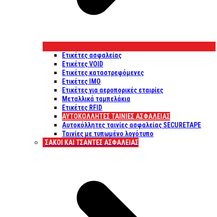
Ετικέτες ασφαλείας
Ετικέτες VOID
Ετικέτες καταστρεφόμενες
Ετικέτες IMO
Ετικέτες για αεροπορικές εταιρίες
Μεταλλικά ταμπελάκια
Ετικέτες RFID
ΑΥΤΟΚΌΛΛΗΤΕΣ ΤΑΙΝΊΕΣ ΑΣΦΑΛΕΊΑΣ
Αυτοκόλλητες ταινίες ασφαλείας SECURETAPE
Ταινίες με τυπωμένο λογότυπο
ΣΆΚΟΙ ΚΑΙ ΤΣΆΝΤΕΣ ΑΣΦΑΛΕΊΑΣ