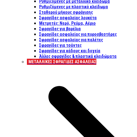
Ρυθμιζόμενες με μεταλλικό κλείδωμα
Ρυθμιζόμενες με πλαστικό κλείδωμα
Σταθερού μήκους σφράγισης
Σφραγίδες ασφαλείας λουκέτα
Μετρητές: Νερό, Ρεύμα, Αέριο
Σφραγίδες για βαρέλια
Σφραγίδες ασφαλείας για πυροσβεστήρες
Σφραγίδες ασφαλείας για παλέτες
Σφραγίδες για τσάντες
Σφραγίδες για κάδους και δοχεία
Άλλες σφραγίδες & πλαστικά κλειδώματα
ΜΕΤΑΛΛΙΚΕΣ ΣΦΡΑΓΙΔΕΣ ΑΣΦΑΛΕΙΑΣ