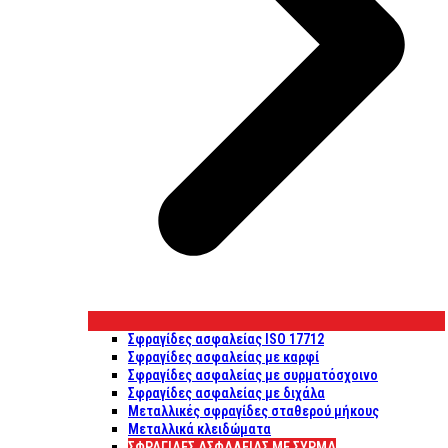
Σφραγίδες ασφαλείας ISO 17712
Σφραγίδες ασφαλείας με καρφί
Σφραγίδες ασφαλείας με συρματόσχοινο
Σφραγίδες ασφαλείας με διχάλα
Μεταλλικές σφραγίδες σταθερού μήκους
Μεταλλικά κλειδώματα
ΣΦΡΑΓΊΔΕΣ ΑΣΦΑΛΕΊΑΣ ΜΕ ΣΎΡΜΑ