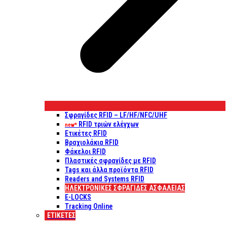
Σφραγίδες RFID – LF/HF/NFC/UHF
RFID τριών ελέγχων
new*
Ετικέτες RFID
Βραχιολάκια RFID
Φάκελοι RFID
Πλαστικές σφραγίδες με RFID
Tags και άλλα προϊόντα RFID
Readers and Systems RFID
ΗΛΕΚΤΡΟΝΙΚΕΣ ΣΦΡΑΓΙΔΕΣ ΑΣΦΑΛΕΙΑΣ
E-LOCKS
Tracking Online
ΕΤΙΚΈΤΕΣ