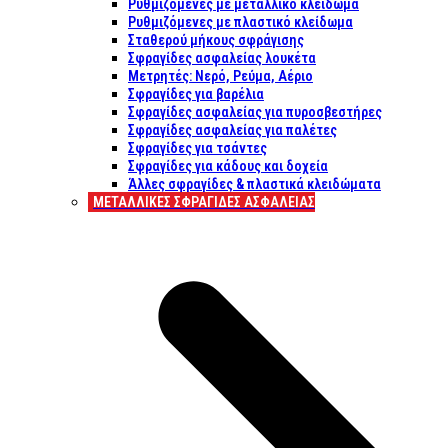
Ρυθμιζόμενες με μεταλλικό κλείδωμα
Ρυθμιζόμενες με πλαστικό κλείδωμα
Σταθερού μήκους σφράγισης
Σφραγίδες ασφαλείας λουκέτα
Μετρητές: Νερό, Ρεύμα, Αέριο
Σφραγίδες για βαρέλια
Σφραγίδες ασφαλείας για πυροσβεστήρες
Σφραγίδες ασφαλείας για παλέτες
Σφραγίδες για τσάντες
Σφραγίδες για κάδους και δοχεία
Άλλες σφραγίδες & πλαστικά κλειδώματα
ΜΕΤΑΛΛΙΚΕΣ ΣΦΡΑΓΙΔΕΣ ΑΣΦΑΛΕΙΑΣ