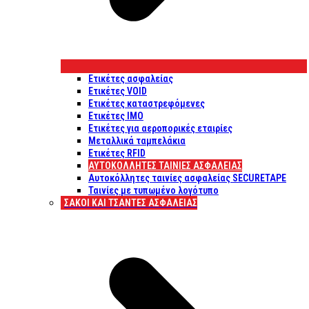
Ετικέτες ασφαλείας
Ετικέτες VOID
Ετικέτες καταστρεφόμενες
Ετικέτες IMO
Ετικέτες για αεροπορικές εταιρίες
Μεταλλικά ταμπελάκια
Ετικέτες RFID
ΑΥΤΟΚΌΛΛΗΤΕΣ ΤΑΙΝΊΕΣ ΑΣΦΑΛΕΊΑΣ
Αυτοκόλλητες ταινίες ασφαλείας SECURETAPE
Ταινίες με τυπωμένο λογότυπο
ΣΆΚΟΙ ΚΑΙ ΤΣΆΝΤΕΣ ΑΣΦΑΛΕΊΑΣ