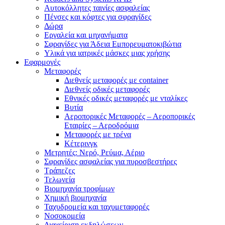
Αυτοκόλλητες ταινίες ασφαλείας
Πένσες και κόφτες για σφραγίδες
Δώρα
Εργαλεία και μηχανήματα
Σφραγίδες για Άδεια Εμπορευματοκιβώτια
Υλικά για ιατρικές μάσκες μιας χρήσης
Εφαρμογές
Μεταφορές
Διεθνείς μεταφορές με container
Διεθνείς οδικές μεταφορές
Εθνικές οδικές μεταφορές με νταλίκες
Βυτία
Αεροπορικές Μεταφορές – Αεροπορικές
Εταιρίες – Αεροδρόμια
Μεταφορές με τρένα
Κέτερινγκ
Μετρητές: Νερό, Ρεύμα, Αέριο
Σφραγίδες ασφαλείας για πυροσβεστήρες
Τράπεζες
Τελωνεία
Βιομηχανία τροφίμων
Χημική βιομηχανία
Ταχυδρομεία και ταχυμεταφορές
Νοσοκομεία
Διαχείριση εκδηλώσεων