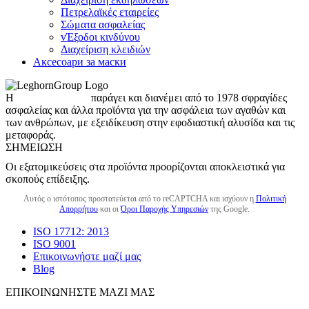
Πετρελαϊκές εταιρείες
Σώματα ασφαλείας
vΈξοδοι κινδύνου
Διαχείριση κλειδιών
Аксесоари за маски
Η
LeghornGroup
παράγει και διανέμει από το 1978 σφραγίδες
ασφαλείας και άλλα προϊόντα για την ασφάλεια των αγαθών και
των ανθρώπων, με εξειδίκευση στην εφοδιαστική αλυσίδα και τις
μεταφοράς.
ΣΗΜΕΊΩΣΗ
Οι εξατομικεύσεις στα προϊόντα προορίζονται αποκλειστικά για
σκοπούς επίδειξης.
Αυτός ο ιστότοπος προστατεύεται από το reCAPTCHA και ισχύουν η
Πολιτική
Απορρήτου
και οι
Όροι Παροχής Υπηρεσιών
της Google.
ISO 17712: 2013
ISO 9001
Επικοινωνήστε μαζί μας
Blog
ΕΠΙΚΟΙΝΩΝΉΣΤΕ ΜΑΖΊ ΜΑΣ