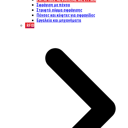
Σφράγιση με πένσα
Στριφτό σύρμα σφράγισης
Πένσες και κόφτες για σφραγίδες
Εργαλεία και μηχανήματα
RFID