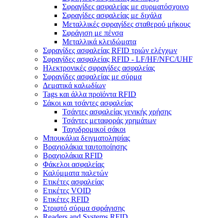
Σφραγίδες ασφαλείας με συρματόσχοινο
Σφραγίδες ασφαλείας με διχάλα
Μεταλλικές σφραγίδες σταθερού μήκους
Σφράγιση με πένσα
Μεταλλικά κλειδώματα
Σφραγίδες ασφαλείας RFID τριών ελέγχων
Σφραγίδες ασφαλείας RFID - LF/HF/NFC/UHF
Ηλεκτρονικές σφραγίδες ασφαλείας
Σφραγίδες ασφαλείας με σύρμα
Δεματικά καλωδίων
Tags και άλλα προϊόντα RFID
Σάκοι και τσάντες ασφαλείας
Τσάντες ασφαλείας γενικής χρήσης
Τσάντες μεταφοράς χρημάτων
Ταχυδρομικοί σάκοι
Μπουκάλια δειγματοληψίας
Βραχιολάκια ταυτοποίησης
Βραχιολάκια RFID
Φάκελοι ασφαλείας
Καλύμματα παλετών
Ετικέτες ασφαλείας
Ετικέτες VOID
Ετικέτες RFID
Στριφτό σύρμα σφράγισης
Readers and Systems RFID