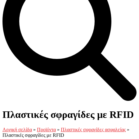
Open
Close
Καλάθι
mobile
mobile
Πλαστικές σφραγίδες με RFID
menu
menu
Αρχική σελίδα
»
Προϊόντα
»
Πλαστικές σφραγίδες ασφαλείας
»
Πλαστικές σφραγίδες με RFID