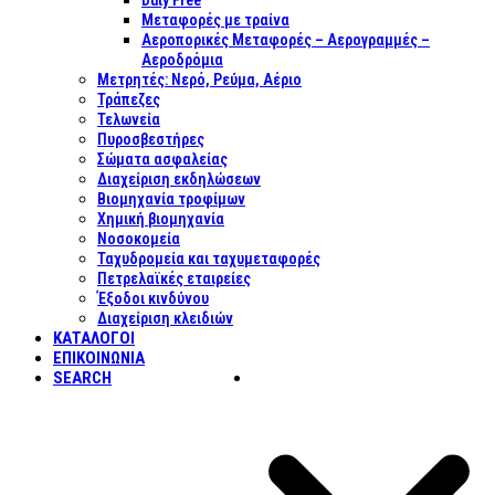
Duty Free
Μεταφορές με τραίνα
Αεροπορικές Μεταφορές – Αερογραμμές –
Αεροδρόμια
Μετρητές: Νερό, Ρεύμα, Αέριο
Τράπεζες
Τελωνεία
Πυροσβεστήρες
Σώματα ασφαλείας
Διαχείριση εκδηλώσεων
Βιομηχανία τροφίμων
Χημική βιομηχανία
Νοσοκομεία
Ταχυδρομεία και ταχυμεταφορές
Πετρελαϊκές εταιρείες
Έξοδοι κινδύνου
Διαχείριση κλειδιών
ΚΑΤΑΛΟΓΟΙ
ΕΠΙΚΟΙΝΩΝΊΑ
SEARCH