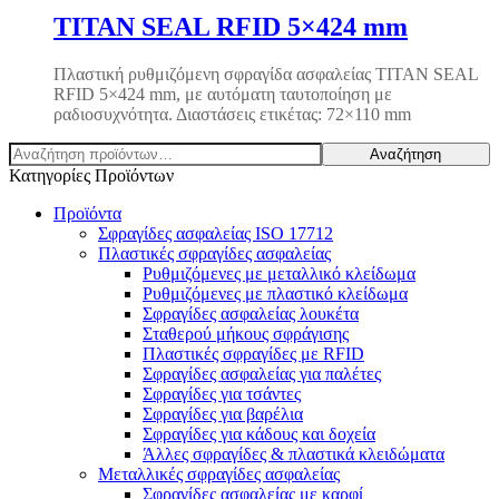
TITAN SEAL RFID 5×424 mm
Πλαστική ρυθμιζόμενη σφραγίδα ασφαλείας TITAN SEAL
RFID 5×424 mm, με αυτόματη ταυτοποίηση με
ραδιοσυχνότητα. Διαστάσεις ετικέτας: 72×110 mm
Αναζήτηση
Αναζήτηση
για:
Κατηγορίες Προϊόντων
Προϊόντα
Σφραγίδες ασφαλείας ISO 17712
Πλαστικές σφραγίδες ασφαλείας
Ρυθμιζόμενες με μεταλλικό κλείδωμα
Ρυθμιζόμενες με πλαστικό κλείδωμα
Σφραγίδες ασφαλείας λουκέτα
Σταθερού μήκους σφράγισης
Πλαστικές σφραγίδες με RFID
Σφραγίδες ασφαλείας για παλέτες
Σφραγίδες για τσάντες
Σφραγίδες για βαρέλια
Σφραγίδες για κάδους και δοχεία
Άλλες σφραγίδες & πλαστικά κλειδώματα
Μεταλλικές σφραγίδες ασφαλείας
Σφραγίδες ασφαλείας με καρφί