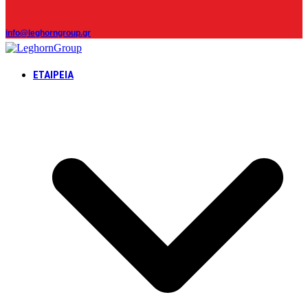
info@leghorngroup.gr
ΕΤΑΙΡΕΊΑ