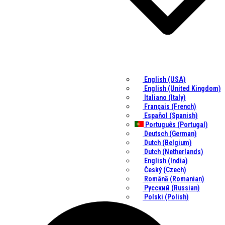
English (USA)
English (United Kingdom)
Italiano (Italy)
Français (French)
Español (Spanish)
Português (Portugal)
Deutsch (German)
Dutch (Belgium)
Dutch (Netherlands)
English (India)
Český (Czech)
Română (Romanian)
Русский (Russian)
Polski (Polish)