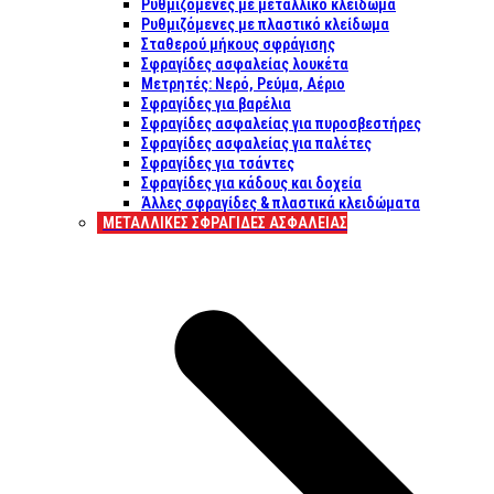
Ρυθμιζόμενες με μεταλλικό κλείδωμα
Ρυθμιζόμενες με πλαστικό κλείδωμα
Σταθερού μήκους σφράγισης
Σφραγίδες ασφαλείας λουκέτα
Μετρητές: Νερό, Ρεύμα, Αέριο
Σφραγίδες για βαρέλια
Σφραγίδες ασφαλείας για πυροσβεστήρες
Σφραγίδες ασφαλείας για παλέτες
Σφραγίδες για τσάντες
Σφραγίδες για κάδους και δοχεία
Άλλες σφραγίδες & πλαστικά κλειδώματα
ΜΕΤΑΛΛΙΚΕΣ ΣΦΡΑΓΙΔΕΣ ΑΣΦΑΛΕΙΑΣ