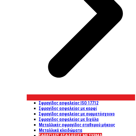
Σφραγίδες ασφαλείας ISO 17712
Σφραγίδες ασφαλείας με καρφί
Σφραγίδες ασφαλείας με συρματόσχοινο
Σφραγίδες ασφαλείας με διχάλα
Μεταλλικές σφραγίδες σταθερού μήκους
Μεταλλικά κλειδώματα
ΣΦΡΑΓΊΔΕΣ ΑΣΦΑΛΕΊΑΣ ΜΕ ΣΎΡΜΑ