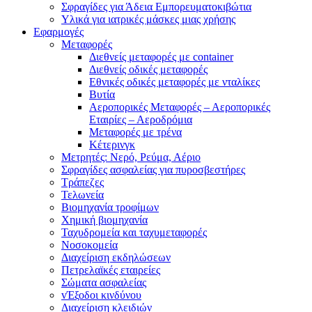
Σφραγίδες για Άδεια Εμπορευματοκιβώτια
Υλικά για ιατρικές μάσκες μιας χρήσης
Εφαρμογές
Μεταφορές
Διεθνείς μεταφορές με container
Διεθνείς οδικές μεταφορές
Εθνικές οδικές μεταφορές με νταλίκες
Βυτία
Αεροπορικές Μεταφορές – Αεροπορικές
Εταιρίες – Αεροδρόμια
Μεταφορές με τρένα
Κέτερινγκ
Μετρητές: Νερό, Ρεύμα, Αέριο
Σφραγίδες ασφαλείας για πυροσβεστήρες
Τράπεζες
Τελωνεία
Βιομηχανία τροφίμων
Χημική βιομηχανία
Ταχυδρομεία και ταχυμεταφορές
Νοσοκομεία
Διαχείριση εκδηλώσεων
Πετρελαϊκές εταιρείες
Σώματα ασφαλείας
vΈξοδοι κινδύνου
Διαχείριση κλειδιών