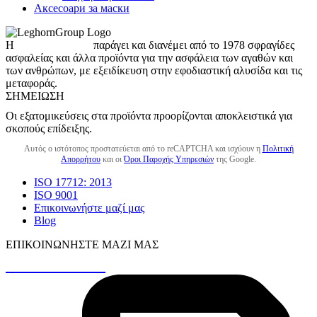
Аксесоари за маски
Η
LeghornGroup
παράγει και διανέμει από το 1978 σφραγίδες
ασφαλείας και άλλα προϊόντα για την ασφάλεια των αγαθών και
των ανθρώπων, με εξειδίκευση στην εφοδιαστική αλυσίδα και τις
μεταφοράς.
ΣΗΜΕΊΩΣΗ
Οι εξατομικεύσεις στα προϊόντα προορίζονται αποκλειστικά για
σκοπούς επίδειξης.
Αυτός ο ιστότοπος προστατεύεται από το reCAPTCHA και ισχύουν η
Πολιτική
Απορρήτου
και οι
Όροι Παροχής Υπηρεσιών
της Google.
ISO 17712: 2013
ISO 9001
Επικοινωνήστε μαζί μας
Blog
ΕΠΙΚΟΙΝΩΝΉΣΤΕ ΜΑΖΊ ΜΑΣ
+30 26410 48161