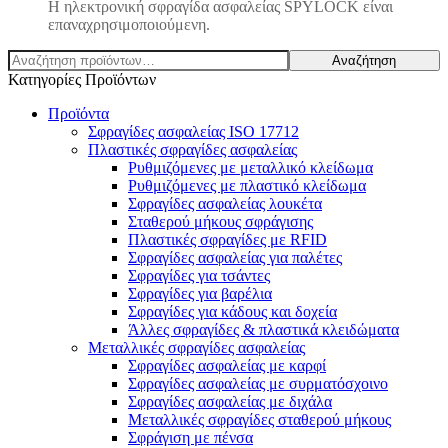
Η ηλεκτρονική σφραγίδα ασφαλείας SPYLOCK είναι
επαναχρησιμοποιούμενη.
Αναζήτηση
Αναζήτηση
για:
Κατηγορίες Προϊόντων
Προϊόντα
Σφραγίδες ασφαλείας ISO 17712
Πλαστικές σφραγίδες ασφαλείας
Ρυθμιζόμενες με μεταλλικό κλείδωμα
Ρυθμιζόμενες με πλαστικό κλείδωμα
Σφραγίδες ασφαλείας λουκέτα
Σταθερού μήκους σφράγισης
Πλαστικές σφραγίδες με RFID
Σφραγίδες ασφαλείας για παλέτες
Σφραγίδες για τσάντες
Σφραγίδες για βαρέλια
Σφραγίδες για κάδους και δοχεία
Άλλες σφραγίδες & πλαστικά κλειδώματα
Μεταλλικές σφραγίδες ασφαλείας
Σφραγίδες ασφαλείας με καρφί
Σφραγίδες ασφαλείας με συρματόσχοινο
Σφραγίδες ασφαλείας με διχάλα
Μεταλλικές σφραγίδες σταθερού μήκους
Σφράγιση με πένσα