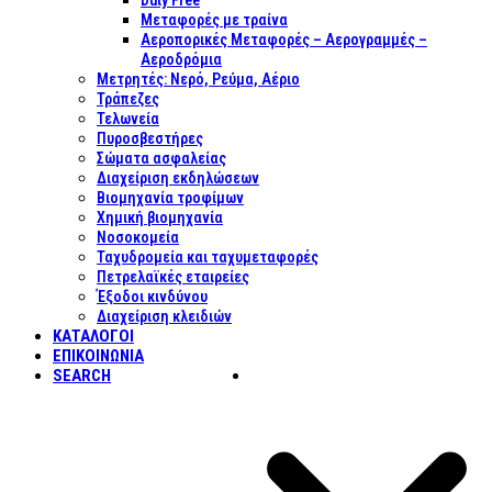
Duty Free
Μεταφορές με τραίνα
Αεροπορικές Μεταφορές – Αερογραμμές –
Αεροδρόμια
Μετρητές: Νερό, Ρεύμα, Αέριο
Τράπεζες
Τελωνεία
Πυροσβεστήρες
Σώματα ασφαλείας
Διαχείριση εκδηλώσεων
Βιομηχανία τροφίμων
Χημική βιομηχανία
Νοσοκομεία
Ταχυδρομεία και ταχυμεταφορές
Πετρελαϊκές εταιρείες
Έξοδοι κινδύνου
Διαχείριση κλειδιών
ΚΑΤΑΛΟΓΟΙ
ΕΠΙΚΟΙΝΩΝΊΑ
SEARCH