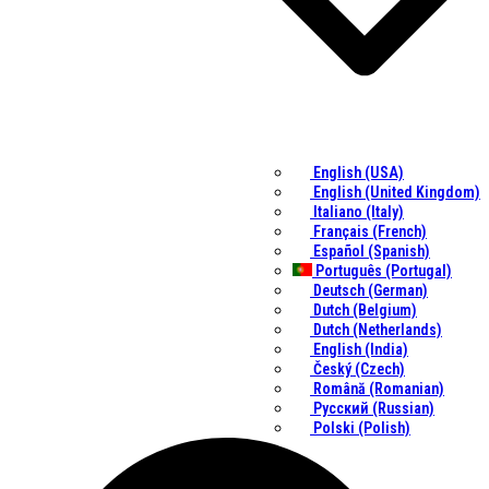
English (USA)
English (United Kingdom)
Italiano (Italy)
Français (French)
Español (Spanish)
Português (Portugal)
Deutsch (German)
Dutch (Belgium)
Dutch (Netherlands)
English (India)
Český (Czech)
Română (Romanian)
Русский (Russian)
Polski (Polish)