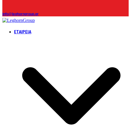
info@leghorngroup.gr
ΕΤΑΙΡΕΊΑ