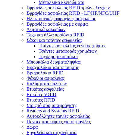
Μεταλλικά κλειδώματα
Σφραγίδες ασφαλείας RFID τριών ελέγχων
Σφραγίδες ασφαλείας RFID - LF/HF/NFC/UHF
Ηλεκτρονικές σφραγίδες ασφαλείας
Σφραγίδες ασφαλείας με σύρμα
Δεματικά καλωδίων
Tags και άλλα προϊόντα RFID
Σάκοι και τσάντες ασφαλείας
Τσάντες ασφαλείας γενικής χρήσης
Τσάντες μεταφοράς χρημάτων
Ταχυδρομικοί σάκοι
Μπουκάλια δειγματοληψίας
Βραχιολάκια ταυτοποίησης
Βραχιολάκια RFID
Φάκελοι ασφαλείας
Καλύμματα παλετών
Ετικέτες ασφαλείας
Ετικέτες VOID
Ετικέτες RFID
Στριφτό σύρμα σφράγισης
Readers and Systems RFID
Αυτοκόλλητες ταινίες ασφαλείας
Πένσες και κόφτες για σφραγίδες
Δώρα
Εργαλεία και μηχανήματα