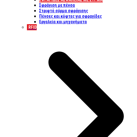
Σφράγιση με πένσα
Στριφτό σύρμα σφράγισης
Πένσες και κόφτες για σφραγίδες
Εργαλεία και μηχανήματα
RFID