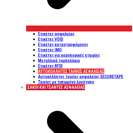
Ετικέτες ασφαλείας
Ετικέτες VOID
Ετικέτες καταστρεφόμενες
Ετικέτες IMO
Ετικέτες για αεροπορικές εταιρίες
Μεταλλικά ταμπελάκια
Ετικέτες RFID
ΑΥΤΟΚΌΛΛΗΤΕΣ ΤΑΙΝΊΕΣ ΑΣΦΑΛΕΊΑΣ
Αυτοκόλλητες ταινίες ασφαλείας SECURETAPE
Ταινίες με τυπωμένο λογότυπο
ΣΆΚΟΙ ΚΑΙ ΤΣΆΝΤΕΣ ΑΣΦΑΛΕΊΑΣ