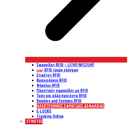
Σφραγίδες RFID – LF/HF/NFC/UHF
RFID τριών ελέγχων
new*
Ετικέτες RFID
Βραχιολάκια RFID
Φάκελοι RFID
Πλαστικές σφραγίδες με RFID
Tags και άλλα προϊόντα RFID
Readers and Systems RFID
ΗΛΕΚΤΡΟΝΙΚΕΣ ΣΦΡΑΓΙΔΕΣ ΑΣΦΑΛΕΙΑΣ
E-LOCKS
Tracking Online
ΕΤΙΚΈΤΕΣ