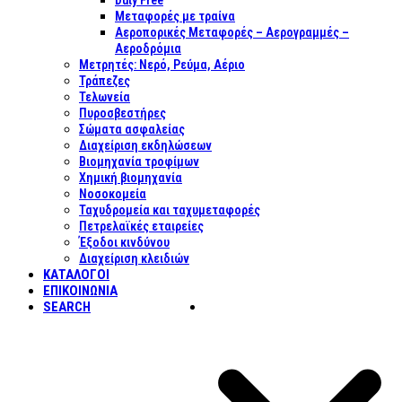
Duty Free
Μεταφορές με τραίνα
Αεροπορικές Μεταφορές – Αερογραμμές –
Αεροδρόμια
Μετρητές: Νερό, Ρεύμα, Αέριο
Τράπεζες
Τελωνεία
Πυροσβεστήρες
Σώματα ασφαλείας
Διαχείριση εκδηλώσεων
Βιομηχανία τροφίμων
Χημική βιομηχανία
Νοσοκομεία
Ταχυδρομεία και ταχυμεταφορές
Πετρελαϊκές εταιρείες
Έξοδοι κινδύνου
Διαχείριση κλειδιών
ΚΑΤΑΛΟΓΟΙ
ΕΠΙΚΟΙΝΩΝΊΑ
SEARCH