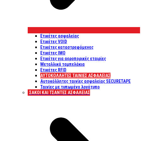
Ετικέτες ασφαλείας
Ετικέτες VOID
Ετικέτες καταστρεφόμενες
Ετικέτες IMO
Ετικέτες για αεροπορικές εταιρίες
Μεταλλικά ταμπελάκια
Ετικέτες RFID
ΑΥΤΟΚΌΛΛΗΤΕΣ ΤΑΙΝΊΕΣ ΑΣΦΑΛΕΊΑΣ
Αυτοκόλλητες ταινίες ασφαλείας SECURETAPE
Ταινίες με τυπωμένο λογότυπο
ΣΆΚΟΙ ΚΑΙ ΤΣΆΝΤΕΣ ΑΣΦΑΛΕΊΑΣ