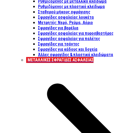
Ρυθμιζόμενες με μεταλλικό κλείδωμα
Ρυθμιζόμενες με πλαστικό κλείδωμα
Σταθερού μήκους σφράγισης
Σφραγίδες ασφαλείας λουκέτα
Μετρητές: Νερό, Ρεύμα, Αέριο
Σφραγίδες για βαρέλια
Σφραγίδες ασφαλείας για πυροσβεστήρες
Σφραγίδες ασφαλείας για παλέτες
Σφραγίδες για τσάντες
Σφραγίδες για κάδους και δοχεία
Άλλες σφραγίδες & πλαστικά κλειδώματα
ΜΕΤΑΛΛΙΚΕΣ ΣΦΡΑΓΙΔΕΣ ΑΣΦΑΛΕΙΑΣ