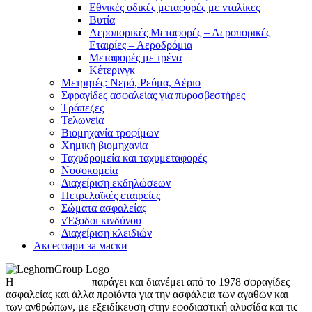
Εθνικές οδικές μεταφορές με νταλίκες
Βυτία
Αεροπορικές Μεταφορές – Αεροπορικές
Εταιρίες – Αεροδρόμια
Μεταφορές με τρένα
Κέτερινγκ
Μετρητές: Νερό, Ρεύμα, Αέριο
Σφραγίδες ασφαλείας για πυροσβεστήρες
Τράπεζες
Τελωνεία
Βιομηχανία τροφίμων
Χημική βιομηχανία
Ταχυδρομεία και ταχυμεταφορές
Νοσοκομεία
Διαχείριση εκδηλώσεων
Πετρελαϊκές εταιρείες
Σώματα ασφαλείας
vΈξοδοι κινδύνου
Διαχείριση κλειδιών
Аксесоари за маски
Η
LeghornGroup
παράγει και διανέμει από το 1978 σφραγίδες
ασφαλείας και άλλα προϊόντα για την ασφάλεια των αγαθών και
των ανθρώπων, με εξειδίκευση στην εφοδιαστική αλυσίδα και τις