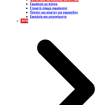
Σφράγιση με πένσα
Στριφτό σύρμα σφράγισης
Πένσες και κόφτες για σφραγίδες
Εργαλεία και μηχανήματα
RFID