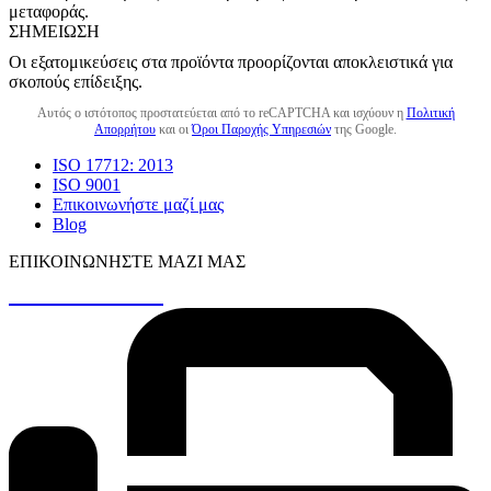
μεταφοράς.
ΣΗΜΕΊΩΣΗ
Οι εξατομικεύσεις στα προϊόντα προορίζονται αποκλειστικά για
σκοπούς επίδειξης.
Αυτός ο ιστότοπος προστατεύεται από το reCAPTCHA και ισχύουν η
Πολιτική
Απορρήτου
και οι
Όροι Παροχής Υπηρεσιών
της Google.
ISO 17712: 2013
ISO 9001
Επικοινωνήστε μαζί μας
Blog
ΕΠΙΚΟΙΝΩΝΉΣΤΕ ΜΑΖΊ ΜΑΣ
+30 26410 48161