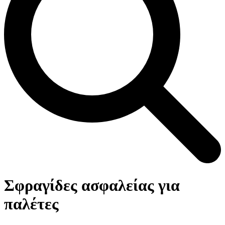
Open
Close
Καλάθι
mobile
mobile
Σφραγίδες ασφαλείας για
menu
menu
παλέτες