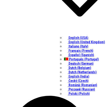
English (USA)
English (United Kingdom)
Italiano (Italy)
Français (French)
Español (Spanish)
Português (Portugal)
Deutsch (German)
Dutch (Belgium)
Dutch (Netherlands)
English (India)
Český (Czech)
Română (Romanian)
Русский (Russian)
Polski (Polish)