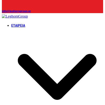
info@leghorngroup.gr
ΕΤΑΙΡΕΊΑ