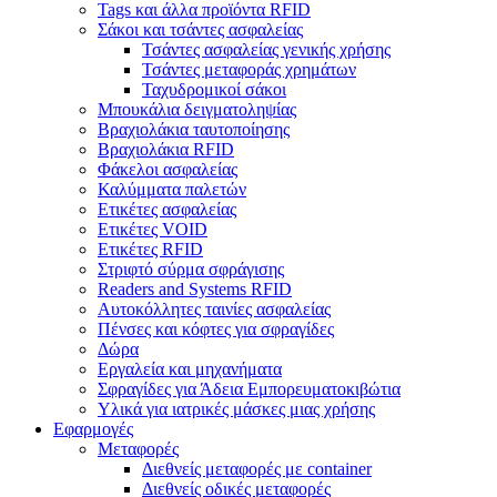
Tags και άλλα προϊόντα RFID
Σάκοι και τσάντες ασφαλείας
Τσάντες ασφαλείας γενικής χρήσης
Τσάντες μεταφοράς χρημάτων
Ταχυδρομικοί σάκοι
Μπουκάλια δειγματοληψίας
Βραχιολάκια ταυτοποίησης
Βραχιολάκια RFID
Φάκελοι ασφαλείας
Καλύμματα παλετών
Ετικέτες ασφαλείας
Ετικέτες VOID
Ετικέτες RFID
Στριφτό σύρμα σφράγισης
Readers and Systems RFID
Αυτοκόλλητες ταινίες ασφαλείας
Πένσες και κόφτες για σφραγίδες
Δώρα
Εργαλεία και μηχανήματα
Σφραγίδες για Άδεια Εμπορευματοκιβώτια
Υλικά για ιατρικές μάσκες μιας χρήσης
Εφαρμογές
Μεταφορές
Διεθνείς μεταφορές με container
Διεθνείς οδικές μεταφορές