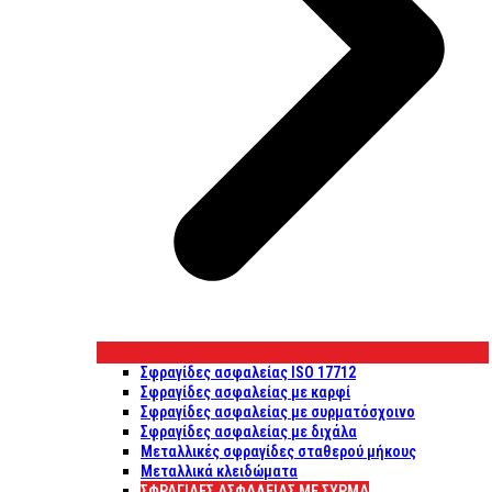
Σφραγίδες ασφαλείας ISO 17712
Σφραγίδες ασφαλείας με καρφί
Σφραγίδες ασφαλείας με συρματόσχοινο
Σφραγίδες ασφαλείας με διχάλα
Μεταλλικές σφραγίδες σταθερού μήκους
Μεταλλικά κλειδώματα
ΣΦΡΑΓΊΔΕΣ ΑΣΦΑΛΕΊΑΣ ΜΕ ΣΎΡΜΑ