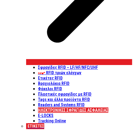
Σφραγίδες RFID – LF/HF/NFC/UHF
RFID τριών ελέγχων
new*
Ετικέτες RFID
Βραχιολάκια RFID
Φάκελοι RFID
Πλαστικές σφραγίδες με RFID
Tags και άλλα προϊόντα RFID
Readers and Systems RFID
ΗΛΕΚΤΡΟΝΙΚΕΣ ΣΦΡΑΓΙΔΕΣ ΑΣΦΑΛΕΙΑΣ
E-LOCKS
Tracking Online
ΕΤΙΚΈΤΕΣ