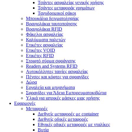
Τσάντες ασφαλείας γενικής χρήσης
Τσάντες μεταφοράς χρημάτων
Ταχυδρομικοί σάκοι
Μπουκάλια δειγματοληψίας
Βραχιολάκια ταυτοποίησης
Βραχιολάκια RFID
Φάκελοι ασφαλείας
Καλύμματα παλετών
Ετικέτες ασφαλείας
Ετικέτες VOID
Ετικέτες RFID
Στριφτό σύρμα σφράγισης
Readers and Systems RFID
Αυτοκόλλητες ταινίες ασφαλείας
Πένσες και κόφτες για σφραγίδες
Δώρα
Εργαλεία και μηχανήματα
Σφραγίδες για Άδεια Εμπορευματοκιβώτια
Υλικά για ιατρικές μάσκες μιας χρήσης
Εφαρμογές
Μεταφορές
Διεθνείς μεταφορές με container
Διεθνείς οδικές μεταφορές
Εθνικές οδικές μεταφορές με νταλίκες
Βυτία