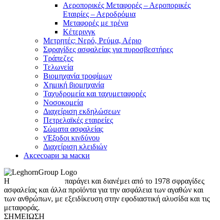
Αεροπορικές Μεταφορές – Αεροπορικές
Εταιρίες – Αεροδρόμια
Μεταφορές με τρένα
Κέτερινγκ
Μετρητές: Νερό, Ρεύμα, Αέριο
Σφραγίδες ασφαλείας για πυροσβεστήρες
Τράπεζες
Τελωνεία
Βιομηχανία τροφίμων
Χημική βιομηχανία
Ταχυδρομεία και ταχυμεταφορές
Νοσοκομεία
Διαχείριση εκδηλώσεων
Πετρελαϊκές εταιρείες
Σώματα ασφαλείας
vΈξοδοι κινδύνου
Διαχείριση κλειδιών
Аксесоари за маски
Η
LeghornGroup
παράγει και διανέμει από το 1978 σφραγίδες
ασφαλείας και άλλα προϊόντα για την ασφάλεια των αγαθών και
των ανθρώπων, με εξειδίκευση στην εφοδιαστική αλυσίδα και τις
μεταφοράς.
ΣΗΜΕΊΩΣΗ