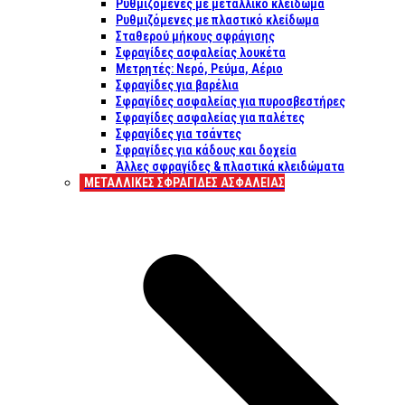
Ρυθμιζόμενες με μεταλλικό κλείδωμα
Ρυθμιζόμενες με πλαστικό κλείδωμα
Σταθερού μήκους σφράγισης
Σφραγίδες ασφαλείας λουκέτα
Μετρητές: Νερό, Ρεύμα, Αέριο
Σφραγίδες για βαρέλια
Σφραγίδες ασφαλείας για πυροσβεστήρες
Σφραγίδες ασφαλείας για παλέτες
Σφραγίδες για τσάντες
Σφραγίδες για κάδους και δοχεία
Άλλες σφραγίδες & πλαστικά κλειδώματα
ΜΕΤΑΛΛΙΚΕΣ ΣΦΡΑΓΙΔΕΣ ΑΣΦΑΛΕΙΑΣ