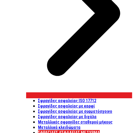
Σφραγίδες ασφαλείας ISO 17712
Σφραγίδες ασφαλείας με καρφί
Σφραγίδες ασφαλείας με συρματόσχοινο
Σφραγίδες ασφαλείας με διχάλα
Μεταλλικές σφραγίδες σταθερού μήκους
Μεταλλικά κλειδώματα
ΣΦΡΑΓΊΔΕΣ ΑΣΦΑΛΕΊΑΣ ΜΕ ΣΎΡΜΑ