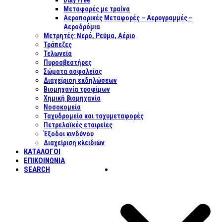
Duty Free
Μεταφορές με τραίνα
Αεροπορικές Μεταφορές – Αερογραμμές –
Αεροδρόμια
Μετρητές: Νερό, Ρεύμα, Αέριο
Τράπεζες
Τελωνεία
Πυροσβεστήρες
Σώματα ασφαλείας
Διαχείριση εκδηλώσεων
Βιομηχανία τροφίμων
Χημική βιομηχανία
Νοσοκομεία
Ταχυδρομεία και ταχυμεταφορές
Πετρελαϊκές εταιρείες
Έξοδοι κινδύνου
Διαχείριση κλειδιών
ΚΑΤΑΛΟΓΟΙ
ΕΠΙΚΟΙΝΩΝΊΑ
SEARCH