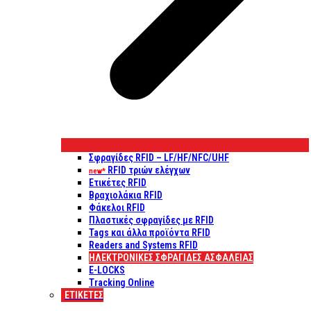
Σφραγίδες RFID – LF/HF/NFC/UHF
RFID τριών ελέγχων
new*
Ετικέτες RFID
Βραχιολάκια RFID
Φάκελοι RFID
Πλαστικές σφραγίδες με RFID
Tags και άλλα προϊόντα RFID
Readers and Systems RFID
ΗΛΕΚΤΡΟΝΙΚΕΣ ΣΦΡΑΓΙΔΕΣ ΑΣΦΑΛΕΙΑΣ
E-LOCKS
Tracking Online
ΕΤΙΚΈΤΕΣ