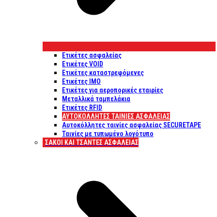
Ετικέτες ασφαλείας
Ετικέτες VOID
Ετικέτες καταστρεφόμενες
Ετικέτες IMO
Ετικέτες για αεροπορικές εταιρίες
Μεταλλικά ταμπελάκια
Ετικέτες RFID
ΑΥΤΟΚΌΛΛΗΤΕΣ ΤΑΙΝΊΕΣ ΑΣΦΑΛΕΊΑΣ
Αυτοκόλλητες ταινίες ασφαλείας SECURETAPE
Ταινίες με τυπωμένο λογότυπο
ΣΆΚΟΙ ΚΑΙ ΤΣΆΝΤΕΣ ΑΣΦΑΛΕΊΑΣ