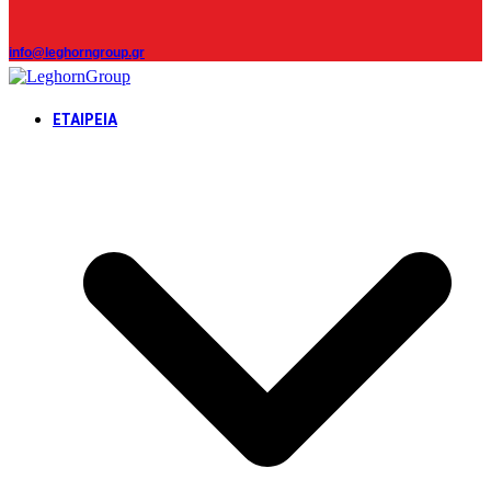
info@leghorngroup.gr
ΕΤΑΙΡΕΊΑ