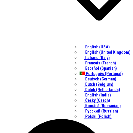
English (USA)
English (United Kingdom)
Italiano (Italy)
Français (French)
Español (Spanish)
Português (Portugal)
Deutsch (German)
Dutch (Belgium)
Dutch (Netherlands)
English (India)
Český (Czech)
Română (Romanian)
Русский (Russian)
Polski (Polish)