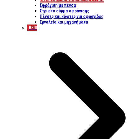
Σφράγιση με πένσα
Στριφτό σύρμα σφράγισης
Πένσες και κόφτες για σφραγίδες
Εργαλεία και μηχανήματα
RFID