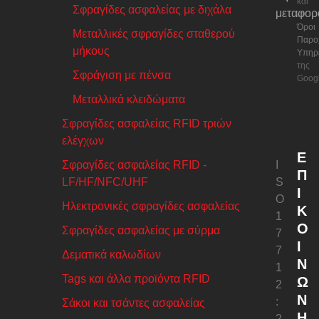
και
Σφραγίδες ασφαλείας με διχάλα
μεταφορ
οι
Όροι
Μεταλλικές σφραγίδες σταθερού
Παρο
μήκους
Υπηρ
της
Σφράγιση με πένσα
Googl
Μεταλλικά κλειδώματα
Σφραγίδες ασφαλείας RFID τριών
ελέγχων
Ε
Σφραγίδες ασφαλείας RFID -
I
Π
LF/HF/NFC/UHF
S
Ι
O
Ηλεκτρονικές σφραγίδες ασφαλείας
Κ
1
Ο
Σφραγίδες ασφαλείας με σύρμα
7
Ι
7
Δεματικά καλωδίων
Ν
1
Tags και άλλα προϊόντα RFID
Ω
2
Ν
:
Σάκοι και τσάντες ασφαλείας
Ή
2