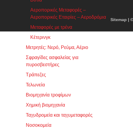
Αεροπορικές Μεταφορές –
Αεροπορικές Εταιρίες – Αεροδρόμια
Sitemap
| ©
Μεταφορές με τρένα
Κέτερινγκ
Μετρητές: Νερό, Ρεύμα, Αέριο
Σφραγίδες ασφαλείας για
πυροσβεστήρες
Τράπεζες
Τελωνεία
Βιομηχανία τροφίμων
Χημική βιομηχανία
Ταχυδρομεία και ταχυμεταφορές
Νοσοκομεία