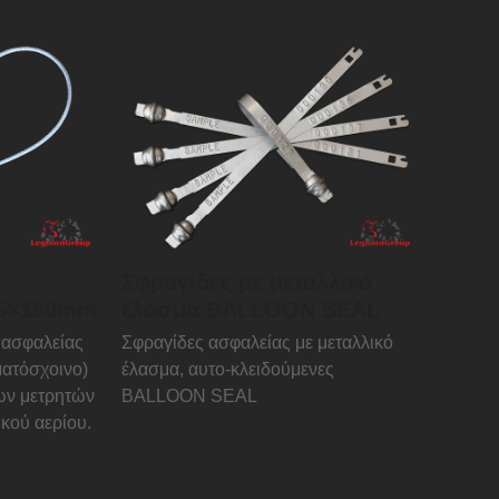
Σφραγίδες με μεταλλικό
.5×180mm
έλασμα BALLOON SEAL
 ασφαλείας
Σφραγίδες ασφαλείας με μεταλλικό
ματόσχοινο)
έλασμα, αυτο-κλειδούμενες
των μετρητών
BALLOON SEAL
ικού αερίου.