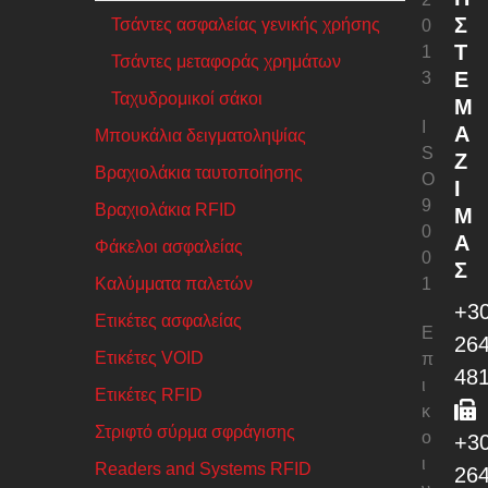
Σ
Τσάντες ασφαλείας γενικής χρήσης
0
Τ
1
Τσάντες μεταφοράς χρημάτων
Ε
3
Ταχυδρομικοί σάκοι
Μ
I
Α
Μπουκάλια δειγματοληψίας
S
Ζ
Βραχιολάκια ταυτοποίησης
O
Ί
9
Βραχιολάκια RFID
Μ
0
Α
Φάκελοι ασφαλείας
0
Σ
Καλύμματα παλετών
1
+3
Ετικέτες ασφαλείας
Ε
26
Ετικέτες VOID
π
48
ι
Ετικέτες RFID
κ
Στριφτό σύρμα σφράγισης
ο
+3
ι
Readers and Systems RFID
26