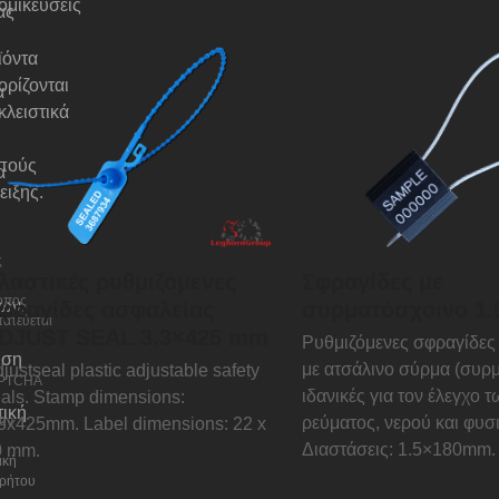
ομικεύσεις
ας
ϊόντα
ρίζονται
α
λειστικά
πούς
α
ειξης.
ς
λαστικές ρυθμιζόμενες
Σφραγίδες με
οπος
ων,
φραγίδες ασφαλείας
συρματόσχοινο 1
ατεύεται
DJUST SEAL 3.3×425 mm
Ρυθμιζόμενες σφραγίδες
υση
με ατσάλινο σύρμα (συρ
justseal plastic adjustable safety
PTCHA
ιδανικές για τον έλεγχο 
als.
Stamp dimensions:
τική
ρεύματος, νερού και φυσ
υν
.3x425mm.
Label dimensions: 22 x
Διαστάσεις: 1.5×180mm.
0 mm.
ική
ρήτου