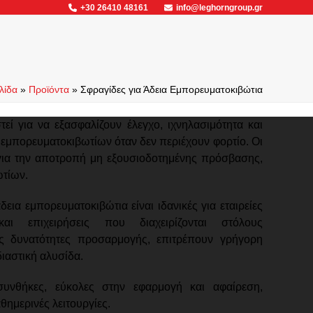
+30 26410 48161
info@leghorngroup.gr
λίδα
»
Προϊόντα
»
Σφραγίδες για Άδεια Εμπορευματοκιβώτια
εί για να εξασφαλίζουν έλεγχο, ιχνηλασιμότητα και
 εμπορευματοκιβωτίων όταν δεν περιέχουν φορτίο. Οι
 για την αποτροπή μη εξουσιοδοτημένης πρόσβασης,
τίων.
δεια εμπορευματοκιβώτια είναι ιδανικές για εταιρείες
 και επιχειρήσεις που διαχειρίζονται στόλους
ις δυνατότητες προσαρμογής, επιτρέπουν γρήγορη
ιαστική αλυσίδα.
 συνθήκες, εύκολες στην εφαρμογή και αφαίρεση,
θημερινές λειτουργίες.