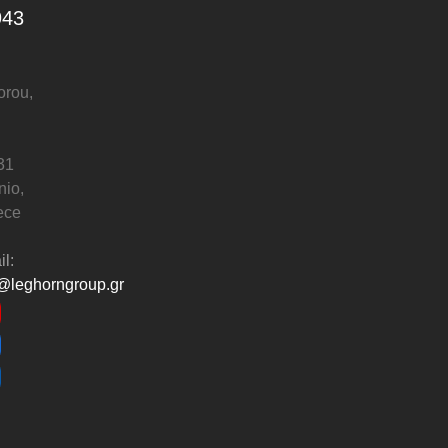
943
orou,
31
nio,
ece
l:
@leghorngroup.gr
ouTube
acebook
nkedIn