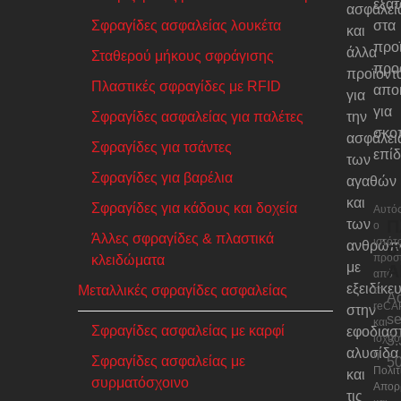
εξατ
ασφαλεί
Σφραγίδες ασφαλείας λουκέτα
στα
και
προ
άλλα
Σταθερού μήκους σφράγισης
προο
προϊόντ
Πλαστικές σφραγίδες με RFID
αποκ
για
για
Σφραγίδες ασφαλείας για παλέτες
την
σκο
ασφάλει
Σφραγίδες για τσάντες
επίδ
των
Σφραγίδες για βαρέλια
αγαθών
και
Σφραγίδες για κάδους και δοχεία
Αυτό
Π
των
ο
Άλλες σφραγίδες & πλαστικά
ιστότ
ανθρώπ
σ
προστ
κλειδώματα
με
A
από
εξειδίκε
Μεταλλικές σφραγίδες ασφαλείας
το
Ad
reCA
στην
se
και
Σφραγίδες ασφαλείας με καρφί
εφοδιασ
ισχύο
3
αλυσίδα
η
Σφραγίδες ασφαλείας με
5
Πολιτ
και
συρματόσχοινο
Απορ
τις