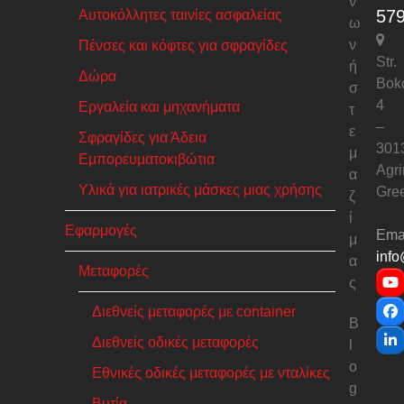
ν
57
Αυτοκόλλητες ταινίες ασφαλείας
ω
ν
Πένσες και κόφτες για σφραγίδες
Str.
ή
Δώρα
Bok
σ
4
Εργαλεία και μηχανήματα
τ
–
ε
Σφραγίδες για Άδεια
301
μ
Εμπορευματοκιβώτια
Agri
α
Υλικά για ιατρικές μάσκες μιας χρήσης
Gre
ζ
ί
Εφαρμογές
Emai
μ
info
α
Μεταφορές
ς
Y
Διεθνείς μεταφορές με container
F
B
Διεθνείς οδικές μεταφορές
l
Li
o
Εθνικές οδικές μεταφορές με νταλίκες
g
Βυτία