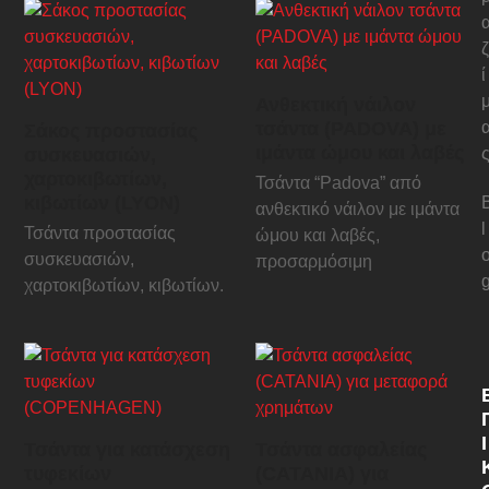
ζ
ί
Ανθεκτική νάιλον
τσάντα (PADOVA) με
Σάκος προστασίας
ιμάντα ώμου και λαβές
συσκευασιών,
χαρτοκιβωτίων,
Τσάντα “Padova” από
κιβωτίων (LYON)
ανθεκτικό νάιλον με ιμάντα
l
Τσάντα προστασίας
ώμου και λαβές,
συσκευασιών,
προσαρμόσιμη
χαρτοκιβωτίων, κιβωτίων.
Ι
Τσάντα για κατάσχεση
Τσάντα ασφαλείας
τυφεκίων
(CATANIA) για