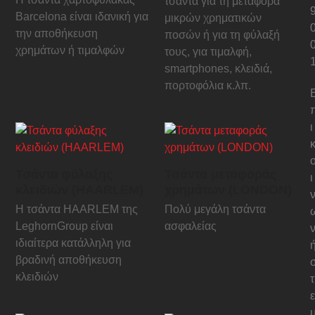
τσάντα για τη μεταφορά
Barcelona είναι ιδανική για
μικρών χρηματικών
την αποθήκευση
ποσών ή για τη φύλαξή
χρημάτων ή τιμαλφών
τους, για τιμαλφή,
smartphones, κλειδιά,
πορτοφόλια κ.λπ.
ι
Τσάντα φύλαξης
Τσάντα μεταφοράς
ι
κλειδιών (HAARLEM)
χρημάτων (LONDON)
Η τσάντα HAARLEM της
Πολύ μεγάλη τσάντα
LeghornGroup είναι
ασφαλείας
ιδιαίτερα κατάλληλη για
βραδινή αποθήκευση
κλειδιών
τ
ε