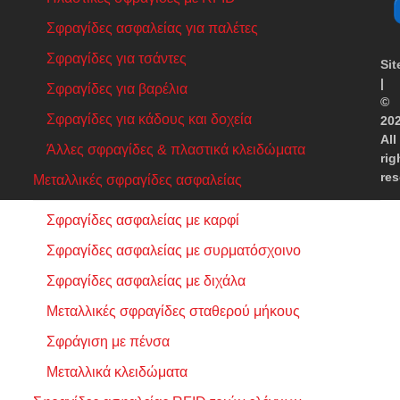
Σφραγίδες ασφαλείας για παλέτες
Σφραγίδες για τσάντες
Si
|
Σφραγίδες για βαρέλια
©
Σφραγίδες για κάδους και δοχεία
20
All
Άλλες σφραγίδες & πλαστικά κλειδώματα
rig
res
Μεταλλικές σφραγίδες ασφαλείας
Σφραγίδες ασφαλείας με καρφί
Σφραγίδες ασφαλείας με συρματόσχοινο
Σφραγίδες ασφαλείας με διχάλα
Μεταλλικές σφραγίδες σταθερού μήκους
Σφράγιση με πένσα
Μεταλλικά κλειδώματα