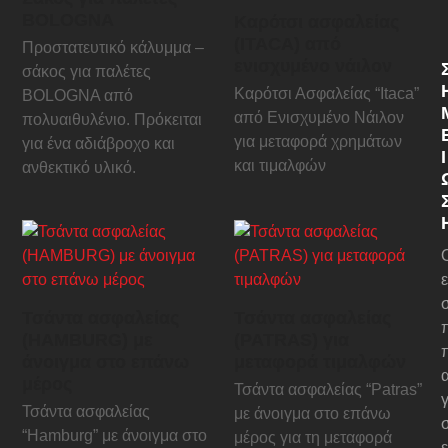
BOLOGNA
Καρότσι ασφαλείας
(ITACA) από
Προστατευτικό κάλυμμα –
ενισχυμένο νάιλον
σάκος για παλέτες
Καρότσι Ασφαλείας “Itaca”
BOLOGNA από
από Ενισχυμένο Νάιλον
πολυαιθυλένιο. Πρόκειται
για μεταφορά χρημάτων
για ένα αδιάβροχο και
Ί
και τιμαλφών
ανθεκτικό υλικό.
Τσάντα ασφαλείας
Τσάντα ασφαλείας
(HAMBURG) με
(PATRAS) για
άνοιγμα στο επάνω
μεταφορά τιμαλφών
μέρος
Τσάντα ασφαλείας “Patras”
γ
Τσάντα ασφαλείας
με άνοιγμα στο επάνω
“Hamburg” με άνοιγμα στο
μέρος για τη μεταφορά
ε