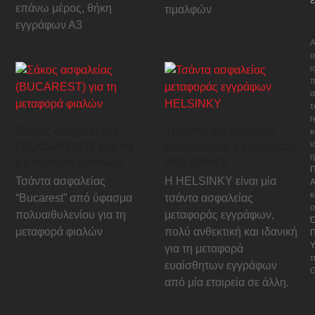
επάνω μέρος, θήκη
τιμαλφών
εγγράφων Α3
Α
ο
ι
π
α
τ
Σάκος ασφαλείας
Τσάντα ασφαλείας
κ
(BUCAREST) για τη
μεταφοράς εγγράφων
ι
η
μεταφορά φιαλών
HELSINKY
Π
Τσάντα ασφαλείας
Η HELSINKY είναι μία
Α
κ
“Bucarest” από ύφασμα
τσάντα ασφαλείας
ο
πολυαιθυλενίου για τη
μεταφοράς εγγράφων,
Ό
μεταφορά φιαλών
πολύ ανθεκτική και ιδανική
Π
Υ
για τη μεταφορά
τ
ευαίσθητων εγγράφων
G
από μία εταιρεία σε άλλη.