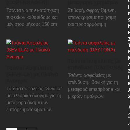
(COPENHAGEN)
μεταφορά χρημάτων
Ι
Τσάντα για την κατάσχεση
Στιβαρή, σφραγιζόμενη,
τυφεκίων κάθε είδους και
επαναχρησιμοποιήσιμη
μέγιστου μήκους 150 cm
και προσαρμόσιμη
Τσάντα ασφαλείας με
επένδυση (DAYTONA)
Τσάντα Ασφαλείας
(SEVILLA) με Πλαϊνό
Τσάντα ασφαλείας με
Ί
Άνοιγμα
επένδυση, ιδανική για τη
Τσάντα ασφαλείας “Sevilla”
μεταφορά smartphone και
με πλευρικό άνοιγμα για τη
μικρών τιμαλφών.
μεταφορά άκαμπτων
εμπορευματοκιβωτίων.