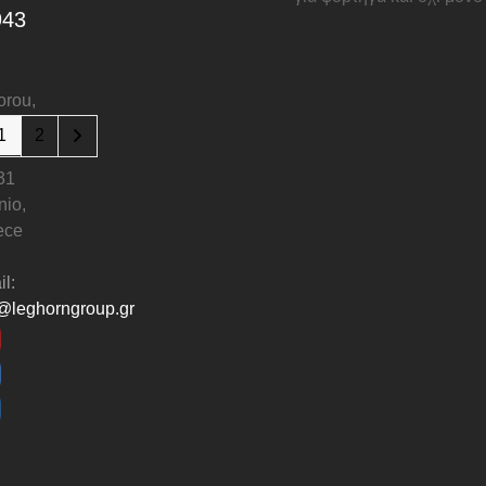
943
orou,
1
2
31
nio,
ece
l:
@leghorngroup.gr
ouTube
acebook
nkedIn