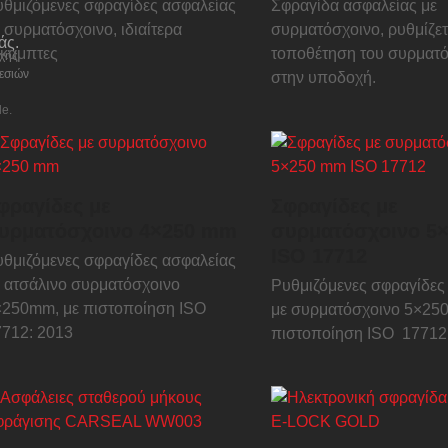
θμιζόμενες σφραγίδες ασφαλείας
Σφραγίδα ασφαλείας με
 συρματόσχοινο, ιδιαίτερα
συρματόσχοινο, ρυθμίζετ
άς.
ύκαμπτες
τοποθέτηση του συρματ
χής
εσιών
στην υποδοχή.
e.
φραγίδες με
Σφραγίδες με
υρματόσχοινο 4×250 mm
συρματόσχοινο 5
ISO 17712
θμιζόμενες σφραγίδες ασφαλείας
 ατσάλινο συρματόσχοινο
Ρυθμιζόμενες σφραγίδες
×250mm, με πιστοποίηση ISO
με συρματόσχοινο 5×250
7712: 2013
πιστοποίηση ISO 17712: