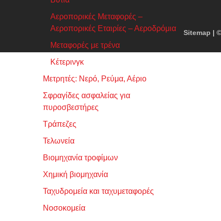
Αεροπορικές Μεταφορές –
Αεροπορικές Εταιρίες – Αεροδρόμια
Sitemap
| ©
Μεταφορές με τρένα
Κέτερινγκ
Μετρητές: Νερό, Ρεύμα, Αέριο
Σφραγίδες ασφαλείας για
πυροσβεστήρες
Τράπεζες
Τελωνεία
Βιομηχανία τροφίμων
Χημική βιομηχανία
Ταχυδρομεία και ταχυμεταφορές
Νοσοκομεία