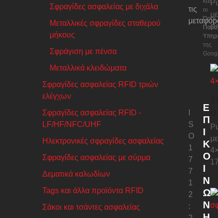
και
Ρυ
Σφραγίδες ασφαλείας με διχάλα
τις
οι
με
Όροι
μεταφορ
Μεταλλικές σφραγίδες σταθερού
ε
Παρο
μήκους
Υπηρ
της
Σφράγιση με πένσα
Googl
Μεταλλικά κλειδώματα
Σφραγίδες ασφαλείας RFID τριών
ελέγχων
Σ
Ε
σ
Σφραγίδες ασφαλείας RFID -
I
Π
LF/HF/NFC/UHF
S
Ρυ
Ι
O
με
Ηλεκτρονικές σφραγίδες ασφαλείας
Κ
1
4
Ο
Σφραγίδες ασφαλείας με σύρμα
7
1
Ι
7
Δεματικά καλωδίων
Ν
1
Tags και άλλα προϊόντα RFID
Ω
2
Ν
:
Σάκοι και τσάντες ασφαλείας
Ή
2