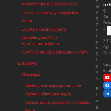
ν
57
Αυτοκόλλητες ταινίες ασφαλείας
ω
ν
Πένσες και κόφτες για σφραγίδες
Str.
ή
Δώρα
Bok
σ
4
Εργαλεία και μηχανήματα
τ
–
ε
Σφραγίδες για Άδεια
301
μ
Εμπορευματοκιβώτια
Agri
α
Υλικά για ιατρικές μάσκες μιας χρήσης
Gre
ζ
ί
Εφαρμογές
Emai
μ
info
α
Μεταφορές
ς
Y
Διεθνείς μεταφορές με container
F
B
Διεθνείς οδικές μεταφορές
l
Li
o
Εθνικές οδικές μεταφορές με νταλίκες
g
Βυτία