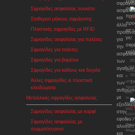
εξατ
σφραγίδ
Σφραγίδες ασφαλείας λουκέτα
στα
ασφαλεί
προ
και
Σταθερού μήκους σφράγισης
προο
άλλα
Σ
Πλαστικές σφραγίδες με RFID
αποκ
προϊόντ
σ
για
Σφραγίδες ασφαλείας για παλέτες
για
σκο
Εί
την
Σφραγίδες για τσάντες
επίδ
σφ
ασφάλει
Σφραγίδες για βαρέλια
συ
των
Μπ
αγαθών
Σφραγίδες για κάδους και δοχεία
Αυτό
πο
και
ο
Άλλες σφραγίδες & πλαστικά
ιστότ
1
των
προστ
κλειδώματα
ανθρώπ
από
με
Μεταλλικές σφραγίδες ασφαλείας
το
reCA
εξειδίκε
και
Σφραγίδες ασφαλείας με καρφί
στην
ισχύο
εφοδιασ
Σ
η
Σφραγίδες ασφαλείας με
Πολιτ
αλυσίδα
σ
συρματόσχοινο
Απορ
και