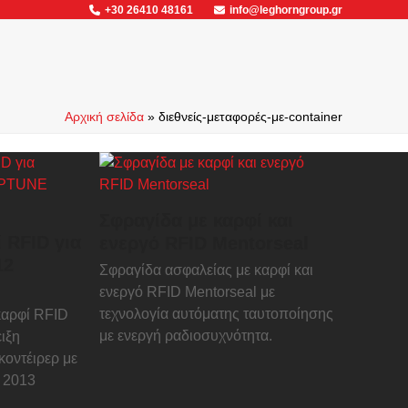
+30 26410 48161
info@leghorngroup.gr
Αρχική σελίδα
»
διεθνείς-μεταφορές-με-container
Σφραγίδα με καρφί και
 RFID για
ενεργό RFID Mentorseal
12
Σφραγίδα ασφαλείας με καρφί και
ενεργό RFID Mentorseal με
τεχνολογία αυτόματης ταυτοποίησης
καρφί RFID
με ενεργή ραδιοσυχνότητα.
ιξη
κοντέιρερ με
 2013