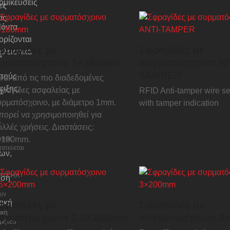
ομικεύσεις
ες
ας
ϊόντα
ρίζονται
φραγίδες με
Σφραγίδες με
λειστικά
α
υρματόσχοινο 1×180mm
συρματόσχοινο RF
TAMPER
πούς
ναι από τις πιο διαδεδομένες
ειξης.
ραγίδες ασφαλείας με
RFID Anti-tamper wire se
α
ρματόσχοινο, με διάμετρο 1mm.
with tamper indication
ορεί να χρησιμοποιηθεί για
ς
λλές χρήσεις. Διαστάσεις:
οπος
×180mm.
ατεύεται
ων,
PTCHA
υση
υν
τική
φραγίδες με
Σφραγίδες με
ική
υρματόσχοινο 2.5×200mm
συρματόσχοινο 3
ρήτου