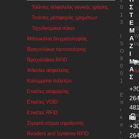
Α
Σ
Τσάντες ασφαλείας γενικής χρήσης
0
μ
Τ
1
Τσάντες μεταφοράς χρημάτων
C
Ε
3
Ταχυδρομικοί σάκοι
Π
Μ
I
W
Α
Μπουκάλια δειγματοληψίας
S
σ
Ζ
Βραχιολάκια ταυτοποίησης
O
Ί
9
Βραχιολάκια RFID
Μ
0
Α
Φάκελοι ασφαλείας
0
Σ
Καλύμματα παλετών
1
Α
+3
σ
Ετικέτες ασφαλείας
Ε
26
Πλ
Ετικέτες VOID
π
48
κλ
ι
Ετικέτες RFID
ρυ
κ
2
Στριφτό σύρμα σφράγισης
ο
+3
ι
Readers and Systems RFID
26