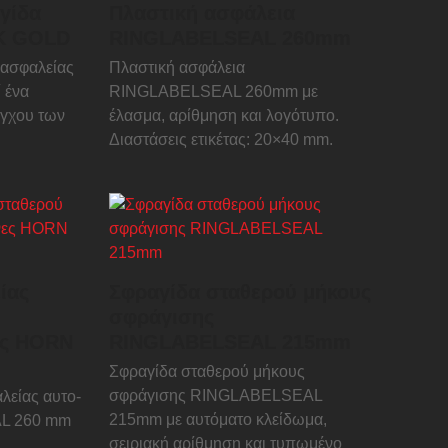
γίδα
Πλαστική ασφάλεια
K GOLD
RINGLABELSEAL 260mm
 ασφαλείας
Πλαστική ασφάλεια
 ένα
RINGLABELSEAL 260mm με
έγχου των
έλασμα, αρίθμηση και λογότυπο.
Διαστάσεις ετικέτας: 20×40 mm.
ίας
Σφραγίδα σταθερού μήκους
σφράγισης
ες HORN
RINGLABELSEAL 215mm
Σφραγίδα σταθερού μήκους
σφράγισης RINGLABELSEAL
λείας αυτο-
215mm με αυτόματο κλείδωμα,
L 260 mm
σειριακή αρίθμηση και τυπωμένο