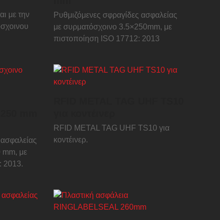
mm
αι με την
Ρυθμιζόμενες σφραγίδες ασφαλείας
όσχοινου
με συρματόσχοινο 3.5×250mm, με
πιστοποίηση ISO 17712: 2013
RFID METAL TAG UHF TS10
×250 mm
για κοντέινερ
RFID METAL TAG UHF TS10 για
κοντέινερ.
 ασφαλείας
 mm, με
 2013.