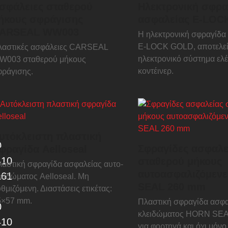
σφάλειες σταθερού
Ηλεκτρονική σφρα
ήκους σφράγισης
ασφαλείας E-LOC
ARSEAL WW003
Η ηλεκτρονική σφραγίδα
E-LOCK GOLD, αποτελεί
λαστικές ασφάλειες CARSEAL
ηλεκτρονικό σύστημα ελ
W003 σταθερού μήκους
κοντέινερ.
φράγισης.
υτόκλειστη πλαστική
0
Σφραγίδες ασφαλε
φραγίδα Aelloseal
410
σταθερού μήκους
αστική σφραγίδα ασφαλείας αυτο-
αυτοασφαλιζόμεν
161
ειδώματος Aelloseal. Μη
SEAL 260 mm
θμιζόμενη. Διαστάσεις ετικέτας:
5×57 mm.
Πλαστική σφραγίδα ασφα
0
κλειδώματος HORN SEA
410
για φορτηγά και όχι μόνο