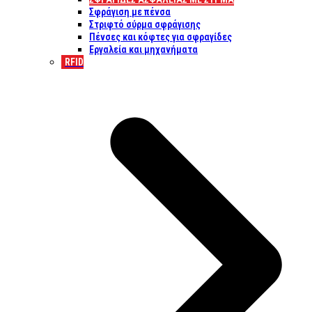
Σφράγιση με πένσα
Στριφτό σύρμα σφράγισης
Πένσες και κόφτες για σφραγίδες
Εργαλεία και μηχανήματα
RFID