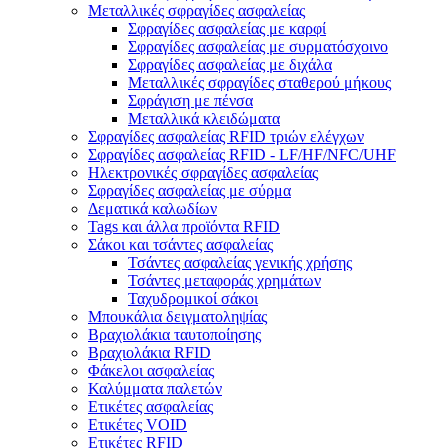
Μεταλλικές σφραγίδες ασφαλείας
Σφραγίδες ασφαλείας με καρφί
Σφραγίδες ασφαλείας με συρματόσχοινο
Σφραγίδες ασφαλείας με διχάλα
Μεταλλικές σφραγίδες σταθερού μήκους
Σφράγιση με πένσα
Μεταλλικά κλειδώματα
Σφραγίδες ασφαλείας RFID τριών ελέγχων
Σφραγίδες ασφαλείας RFID - LF/HF/NFC/UHF
Ηλεκτρονικές σφραγίδες ασφαλείας
Σφραγίδες ασφαλείας με σύρμα
Δεματικά καλωδίων
Tags και άλλα προϊόντα RFID
Σάκοι και τσάντες ασφαλείας
Τσάντες ασφαλείας γενικής χρήσης
Τσάντες μεταφοράς χρημάτων
Ταχυδρομικοί σάκοι
Μπουκάλια δειγματοληψίας
Βραχιολάκια ταυτοποίησης
Βραχιολάκια RFID
Φάκελοι ασφαλείας
Καλύμματα παλετών
Ετικέτες ασφαλείας
Ετικέτες VOID
Ετικέτες RFID