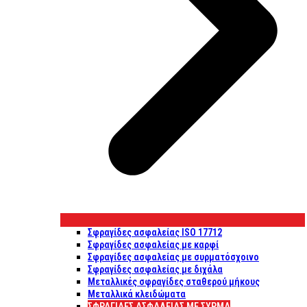
Σφραγίδες ασφαλείας ISO 17712
Σφραγίδες ασφαλείας με καρφί
Σφραγίδες ασφαλείας με συρματόσχοινο
Σφραγίδες ασφαλείας με διχάλα
Μεταλλικές σφραγίδες σταθερού μήκους
Μεταλλικά κλειδώματα
ΣΦΡΑΓΊΔΕΣ ΑΣΦΑΛΕΊΑΣ ΜΕ ΣΎΡΜΑ