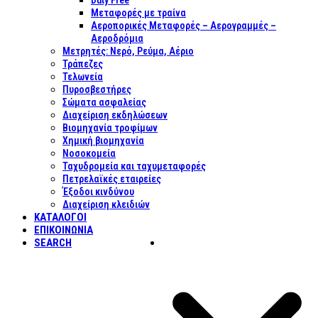
Duty Free
Μεταφορές με τραίνα
Αεροπορικές Μεταφορές – Αερογραμμές –
Αεροδρόμια
Μετρητές: Νερό, Ρεύμα, Αέριο
Τράπεζες
Τελωνεία
Πυροσβεστήρες
Σώματα ασφαλείας
Διαχείριση εκδηλώσεων
Βιομηχανία τροφίμων
Χημική βιομηχανία
Νοσοκομεία
Ταχυδρομεία και ταχυμεταφορές
Πετρελαϊκές εταιρείες
Έξοδοι κινδύνου
Διαχείριση κλειδιών
ΚΑΤΑΛΟΓΟΙ
ΕΠΙΚΟΙΝΩΝΊΑ
SEARCH