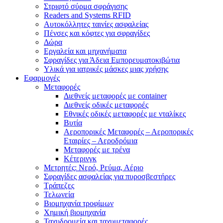
Στριφτό σύρμα σφράγισης
Readers and Systems RFID
Αυτοκόλλητες ταινίες ασφαλείας
Πένσες και κόφτες για σφραγίδες
Δώρα
Εργαλεία και μηχανήματα
Σφραγίδες για Άδεια Εμπορευματοκιβώτια
Υλικά για ιατρικές μάσκες μιας χρήσης
Εφαρμογές
Μεταφορές
Διεθνείς μεταφορές με container
Διεθνείς οδικές μεταφορές
Εθνικές οδικές μεταφορές με νταλίκες
Βυτία
Αεροπορικές Μεταφορές – Αεροπορικές
Εταιρίες – Αεροδρόμια
Μεταφορές με τρένα
Κέτερινγκ
Μετρητές: Νερό, Ρεύμα, Αέριο
Σφραγίδες ασφαλείας για πυροσβεστήρες
Τράπεζες
Τελωνεία
Βιομηχανία τροφίμων
Χημική βιομηχανία
Ταχυδρομεία και ταχυμεταφορές