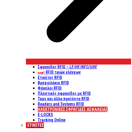
Σφραγίδες RFID – LF/HF/NFC/UHF
RFID τριών ελέγχων
new*
Ετικέτες RFID
Βραχιολάκια RFID
Φάκελοι RFID
Πλαστικές σφραγίδες με RFID
Tags και άλλα προϊόντα RFID
Readers and Systems RFID
ΗΛΕΚΤΡΟΝΙΚΕΣ ΣΦΡΑΓΙΔΕΣ ΑΣΦΑΛΕΙΑΣ
E-LOCKS
Tracking Online
ΕΤΙΚΈΤΕΣ