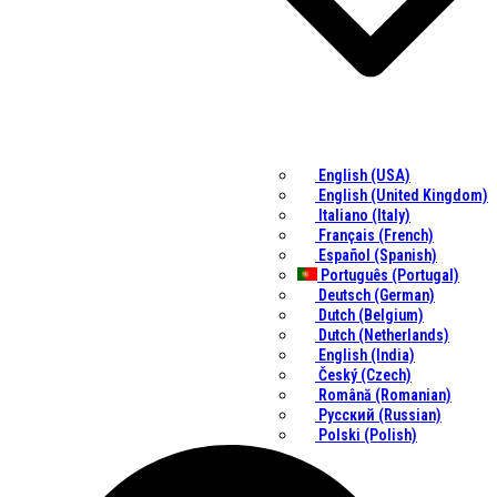
English (USA)
English (United Kingdom)
Italiano (Italy)
Français (French)
Español (Spanish)
Português (Portugal)
Deutsch (German)
Dutch (Belgium)
Dutch (Netherlands)
English (India)
Český (Czech)
Română (Romanian)
Русский (Russian)
Polski (Polish)