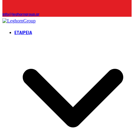
info@leghorngroup.gr
ΕΤΑΙΡΕΊΑ