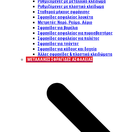
Ρυθμιζόμενες με μεταλλικό κλείδωμα
Ρυθμιζόμενες με πλαστικό κλείδωμα
Σταθερού μήκους σφράγισης
Σφραγίδες ασφαλείας λουκέτα
Μετρητές: Νερό, Ρεύμα, Αέριο
Σφραγίδες για βαρέλια
Σφραγίδες ασφαλείας για πυροσβεστήρες
Σφραγίδες ασφαλείας για παλέτες
Σφραγίδες για τσάντες
Σφραγίδες για κάδους και δοχεία
Άλλες σφραγίδες & πλαστικά κλειδώματα
ΜΕΤΑΛΛΙΚΕΣ ΣΦΡΑΓΙΔΕΣ ΑΣΦΑΛΕΙΑΣ