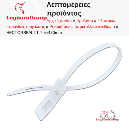
Skip
Λεπτομέρειες
Open
Close
to
προϊόντος
mobile
mobile
content
Αρχική σελίδα
»
Προϊόντα
»
Πλαστικές
menu
menu
σφραγίδες ασφαλείας
»
Ρυθμιζόμενες με μεταλλικό κλείδωμα
»
HECTORSEAL LT 7.5×430mm