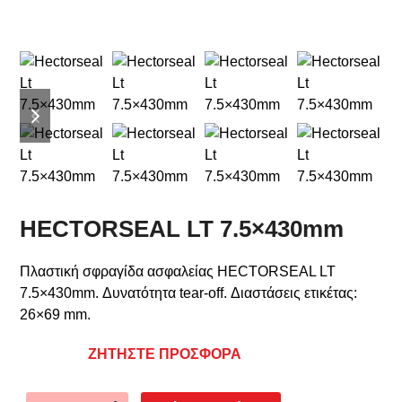
previous
next
slide
slide
HECTORSEAL LT 7.5×430mm
Πλαστική σφραγίδα ασφαλείας HECTORSEAL LT
7.5×430mm. Δυνατότητα tear-off. Διαστάσεις ετικέτας:
26×69 mm.
ΖΗΤΗΣΤΕ ΠΡΟΣΦΟΡΑ