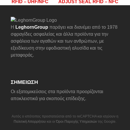
previous
next
RFID – UHF/NFC
ADJUST SEAL RFID – NFC
post:
post:
Η
LeghornGroup
παράγει και διανέμει από το 1978
σφραγίδες ασφαλείας και άλλα προϊόντα για την
ασφάλεια των αγαθών και των ανθρώπων, με
εξειδίκευση στην εφοδιαστική αλυσίδα και τις
μεταφοράς.
ΣΗΜΕΊΩΣΗ
Οι εξατομικεύσεις στα προϊόντα προορίζονται
αποκλειστικά για σκοπούς επίδειξης.
Αυτός ο ιστότοπος προστατεύεται από το reCAPTCHA και ισχύουν η
Πολιτική Απορρήτου
και οι
Όροι Παροχής Υπηρεσιών
της Google.