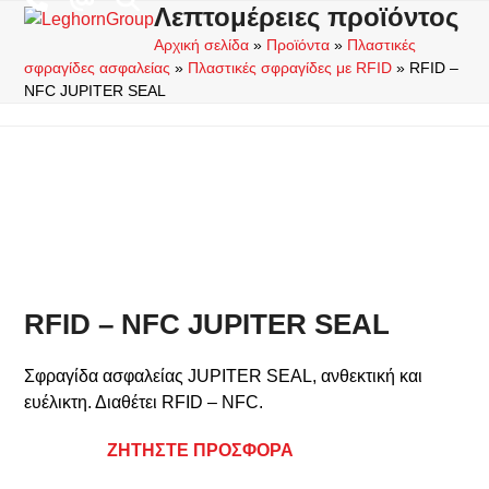
Skip
Λεπτομέρειες προϊόντος
Open
Close
to
Αρχική σελίδα
»
Προϊόντα
»
Πλαστικές
mobile
mobile
content
σφραγίδες ασφαλείας
»
Πλαστικές σφραγίδες με RFID
»
RFID –
menu
menu
NFC JUPITER SEAL
RFID – NFC JUPITER SEAL
Σφραγίδα ασφαλείας JUPITER SEAL, ανθεκτική και
ευέλικτη. Διαθέτει RFID – NFC.
ΖΗΤΗΣΤΕ ΠΡΟΣΦΟΡΑ