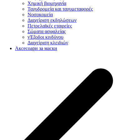
Χημική βιομηχανία
Ταχυδρομεία και ταχυμεταφορές
Νοσοκομεία
Διαχείριση εκδηλώσεων
Πετρελαϊκές εταιρείες
Σώματα ασφαλείας
vΈξοδοι κινδύνου
Διαχείριση κλειδιών
Аксесоари за маски
p
p