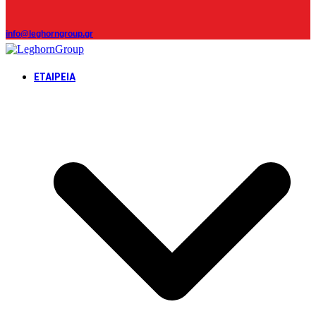
info@leghorngroup.gr
ΕΤΑΙΡΕΊΑ