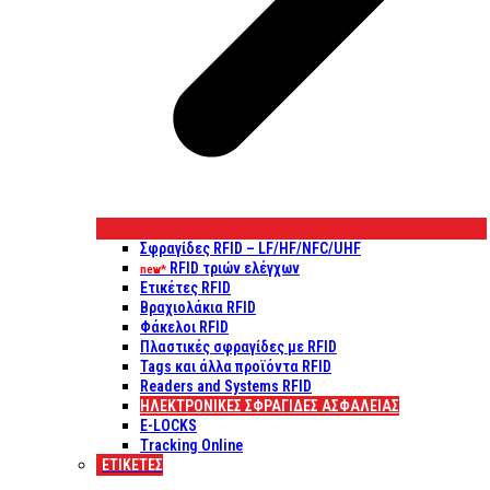
Σφραγίδες RFID – LF/HF/NFC/UHF
RFID τριών ελέγχων
new*
Ετικέτες RFID
Βραχιολάκια RFID
Φάκελοι RFID
Πλαστικές σφραγίδες με RFID
Tags και άλλα προϊόντα RFID
Readers and Systems RFID
ΗΛΕΚΤΡΟΝΙΚΕΣ ΣΦΡΑΓΙΔΕΣ ΑΣΦΑΛΕΙΑΣ
E-LOCKS
Tracking Online
ΕΤΙΚΈΤΕΣ