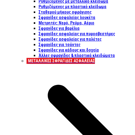
Ρυθμιζόμενες με μεταλλικό κλείδωμα
Ρυθμιζόμενες με πλαστικό κλείδωμα
Σταθερού μήκους σφράγισης
Σφραγίδες ασφαλείας λουκέτα
Μετρητές: Νερό, Ρεύμα, Αέριο
Σφραγίδες για βαρέλια
Σφραγίδες ασφαλείας για πυροσβεστήρες
Σφραγίδες ασφαλείας για παλέτες
Σφραγίδες για τσάντες
Σφραγίδες για κάδους και δοχεία
Άλλες σφραγίδες & πλαστικά κλειδώματα
ΜΕΤΑΛΛΙΚΕΣ ΣΦΡΑΓΙΔΕΣ ΑΣΦΑΛΕΙΑΣ