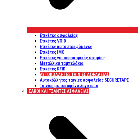
Ετικέτες ασφαλείας
Ετικέτες VOID
Ετικέτες καταστρεφόμενες
Ετικέτες IMO
Ετικέτες για αεροπορικές εταιρίες
Μεταλλικά ταμπελάκια
Ετικέτες RFID
ΑΥΤΟΚΌΛΛΗΤΕΣ ΤΑΙΝΊΕΣ ΑΣΦΑΛΕΊΑΣ
Αυτοκόλλητες ταινίες ασφαλείας SECURETAPE
Ταινίες με τυπωμένο λογότυπο
ΣΆΚΟΙ ΚΑΙ ΤΣΆΝΤΕΣ ΑΣΦΑΛΕΊΑΣ