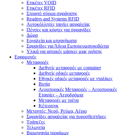
Ετικέτες VOID
Ετικέτες RFID
Στριφτό σύρμα σφράγισης
Readers and Systems RFID
Αυτοκόλλητες ταινίες ασφαλείας
Πένσες και κόφτες για σφραγίδες
Δώρα
Εργαλεία και μηχανήματα
Σφραγίδες για Άδεια Εμπορευματοκιβώτια
Υλικά για ιατρικές μάσκες μιας χρήσης
Εφαρμογές
Μεταφορές
Διεθνείς μεταφορές με container
Διεθνείς οδικές μεταφορές
Εθνικές οδικές μεταφορές με νταλίκες
Βυτία
Αεροπορικές Μεταφορές – Αεροπορικές
Εταιρίες – Αεροδρόμια
Μεταφορές με τρένα
Κέτερινγκ
Μετρητές: Νερό, Ρεύμα, Αέριο
Σφραγίδες ασφαλείας για πυροσβεστήρες
Τράπεζες
Τελωνεία
Βιομηχανία τροφίμων