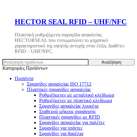
HECTOR SEAL RFID – UHF/NFC
Πλαστική ρυθμιζόμενη σφραγίδα ασφαλείας
HECTORSEAL που ενσωματώνει το μηχανικό
χαρακτηριστικό της υψηλής αντοχής στην έλξη. Διαθέτει
RFID – UHF/NFC.
Αναζήτηση
Αναζήτηση
για:
Κατηγορίες Προϊόντων
Προϊόντα
Σφραγίδες ασφαλείας ISO 17712
Πλαστικές σφραγίδες ασφαλείας
Ρυθμιζόμενες με μεταλλικό κλείδωμα
Ρυθμιζόμενες με πλαστικό κλείδωμα
Σφραγίδες ασφαλείας λουκέτα
Σταθερού μήκους σφράγισης
Πλαστικές σφραγίδες με RFID
Σφραγίδες ασφαλείας για παλέτες
Σφραγίδες για τσάντες
Σφραγίδες για βαρέλια