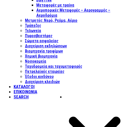
Duty Free
Μεταφορές με τραίνα
Αεροπορικές Μεταφορές – Αερογραμμές –
Αεροδρόμια
Μετρητές: Νερό, Ρεύμα, Αέριο
Τράπεζες
Τελωνεία
Πυροσβεστήρες
Σώματα ασφαλείας
Διαχείριση εκδηλώσεων
Βιομηχανία τροφίμων
Χημική βιομηχανία
Νοσοκομεία
Ταχυδρομεία και ταχυμεταφορές
Πετρελαϊκές εταιρείες
Έξοδοι κινδύνου
Διαχείριση κλειδιών
ΚΑΤΑΛΟΓΟΙ
ΕΠΙΚΟΙΝΩΝΊΑ
SEARCH