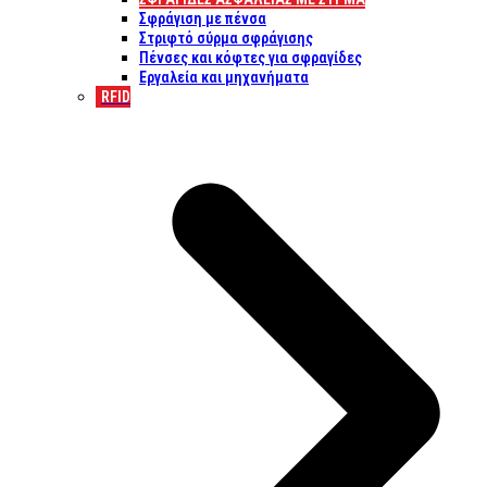
Σφράγιση με πένσα
Στριφτό σύρμα σφράγισης
Πένσες και κόφτες για σφραγίδες
Εργαλεία και μηχανήματα
RFID