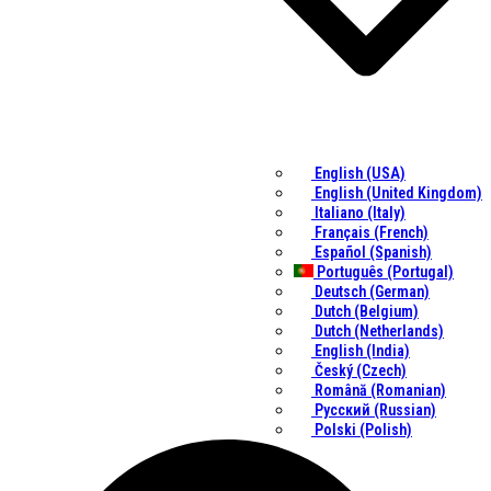
English (USA)
English (United Kingdom)
Italiano (Italy)
Français (French)
Español (Spanish)
Português (Portugal)
Deutsch (German)
Dutch (Belgium)
Dutch (Netherlands)
English (India)
Český (Czech)
Română (Romanian)
Русский (Russian)
Polski (Polish)