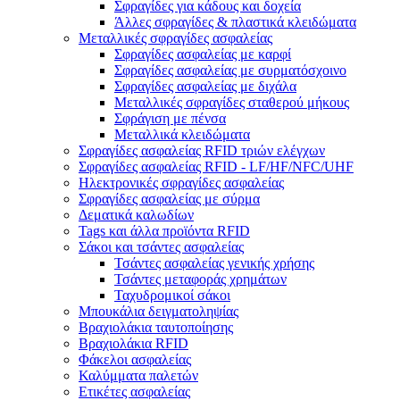
Σφραγίδες για κάδους και δοχεία
Άλλες σφραγίδες & πλαστικά κλειδώματα
Μεταλλικές σφραγίδες ασφαλείας
Σφραγίδες ασφαλείας με καρφί
Σφραγίδες ασφαλείας με συρματόσχοινο
Σφραγίδες ασφαλείας με διχάλα
Μεταλλικές σφραγίδες σταθερού μήκους
Σφράγιση με πένσα
Μεταλλικά κλειδώματα
Σφραγίδες ασφαλείας RFID τριών ελέγχων
Σφραγίδες ασφαλείας RFID - LF/HF/NFC/UHF
Ηλεκτρονικές σφραγίδες ασφαλείας
Σφραγίδες ασφαλείας με σύρμα
Δεματικά καλωδίων
Tags και άλλα προϊόντα RFID
Σάκοι και τσάντες ασφαλείας
Τσάντες ασφαλείας γενικής χρήσης
Τσάντες μεταφοράς χρημάτων
Ταχυδρομικοί σάκοι
Μπουκάλια δειγματοληψίας
Βραχιολάκια ταυτοποίησης
Βραχιολάκια RFID
Φάκελοι ασφαλείας
Καλύμματα παλετών
Ετικέτες ασφαλείας