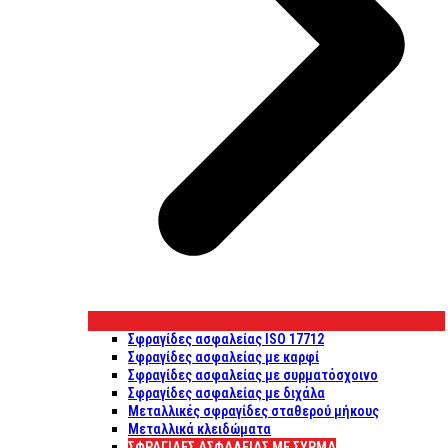
Σφραγίδες ασφαλείας ISO 17712
Σφραγίδες ασφαλείας με καρφί
Σφραγίδες ασφαλείας με συρματόσχοινο
Σφραγίδες ασφαλείας με διχάλα
Μεταλλικές σφραγίδες σταθερού μήκους
Μεταλλικά κλειδώματα
ΣΦΡΑΓΊΔΕΣ ΑΣΦΑΛΕΊΑΣ ΜΕ ΣΎΡΜΑ