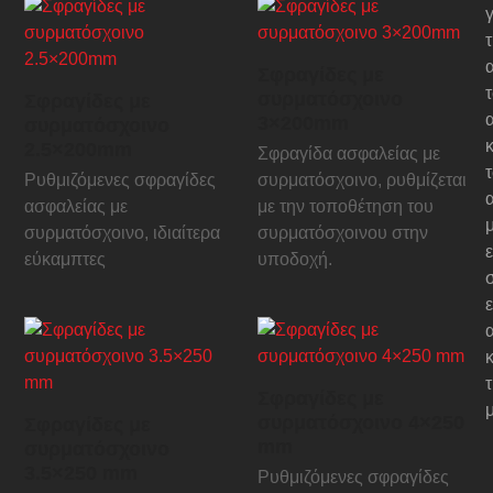
γ
Σφραγίδες με
συρματόσχοινο
Σφραγίδες με
3×200mm
συρματόσχοινο
κ
2.5×200mm
Σφραγίδα ασφαλείας με
Ρυθμιζόμενες σφραγίδες
συρματόσχοινο, ρυθμίζεται
ασφαλείας με
με την τοποθέτηση του
συρματόσχοινο, ιδιαίτερα
συρματόσχοινου στην
ε
εύκαμπτες
υποδοχή.
κ
τ
Σφραγίδες με
συρματόσχοινο 4×250
Σφραγίδες με
mm
συρματόσχοινο
3.5×250 mm
Ρυθμιζόμενες σφραγίδες