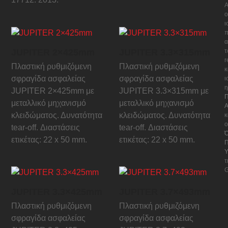
Α
ο
ι
π
α
JUPITER 2×425mm
JUPITER 3.3×315mm
τ
Πλαστική ρυθμιζόμενη
Πλαστική ρυθμιζόμενη
κ
σφραγίδα ασφαλείας
σφραγίδα ασφαλείας
ι
η
JUPITER 2×425mm με
JUPITER 3.3×315mm με
Π
μεταλλικό μηχανισμό
μεταλλικό μηχανισμό
Α
κλειδώματος. Δυνατότητα
κλειδώματος. Δυνατότητα
κ
ο
tear-off. Διαστάσεις
tear-off. Διαστάσεις
Ό
ετικέτας: 22 x 50 mm.
ετικέτας: 22 x 50 mm.
Π
Υ
τ
G
JUPITER 3.3×425mm
JUPITER 3.7×493mm
Πλαστική ρυθμιζόμενη
Πλαστική ρυθμιζόμενη
σφραγίδα ασφαλείας
σφραγίδα ασφαλείας