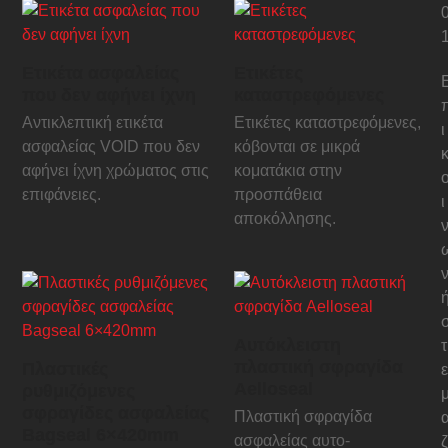
Ετικέτα ασφαλείας
Ετικέτες
που δεν αφήνει ίχνη
καταστρεφόμενες
Αντικλεπτική ετικέτα
Ετικέτες καταστρεφόμενες,
ι
ασφαλείας VOID που δεν
κόβονται σε μικρά
αφήνει ίχνη χρώματος στις
κοματάκια στην
επιφάνειες.
προσπάθεια
ι
αποκόλλησης.
Αυτόκλειστη
τ
πλαστική σφραγίδα
Πλαστικές
ε
Aelloseal
ρυθμιζόμενες
σφραγίδες ασφαλείας
Πλαστική σφραγίδα
Bagseal 6×420mm
ασφαλείας αυτο-
ζ