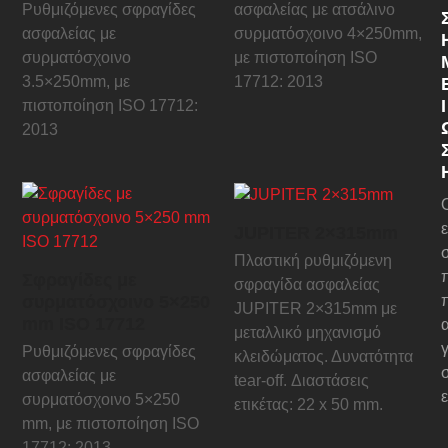
Ρυθμιζόμενες σφραγίδες
ασφαλείας με ατσάλινο
ασφαλείας με
συρματόσχοινο 4×250mm,
συρματόσχοινο
με πιστοποίηση ISO
3.5×250mm, με
17712: 2013
Ί
πιστοποίηση ISO 17712:
2013
JUPITER 2×315mm
Πλαστική ρυθμιζόμενη
Σφραγίδες με
σφραγίδα ασφαλείας
συρματόσχοινο 5×250
JUPITER 2×315mm με
mm ISO 17712
μεταλλικό μηχανισμό
γ
Ρυθμιζόμενες σφραγίδες
κλειδώματος. Δυνατότητα
ασφαλείας με
tear-off. Διαστάσεις
ε
συρματόσχοινο 5×250
ετικέτας: 22 x 50 mm.
mm, με πιστοποίηση ISO
17712: 2013.