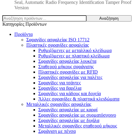
Seal, Automatic Radio Frequency Identification Tamper Proof
Version
Αναζήτηση
Αναζήτηση
για:
Κατηγορίες Προϊόντων
Προϊόντα
Σφραγίδες ασφαλείας ISO 17712
Πλαστικές σφραγίδες ασφαλείας
Ρυθμιζόμενες με μεταλλικό κλείδωμα
Ρυθμιζόμενες με πλαστικό κλείδωμα
Σφραγίδες ασφαλείας λουκέτα
Σταθερού μήκους σφράγισης
Πλαστικές σφραγίδες με RFID
Σφραγίδες ασφαλείας για παλέτες
Σφραγίδες για τσάντες
Σφραγίδες για βαρέλια
Σφραγίδες για κάδους και δοχεία
Άλλες σφραγίδες & πλαστικά κλειδώματα
Μεταλλικές σφραγίδες ασφαλείας
Σφραγίδες ασφαλείας με καρφί
Σφραγίδες ασφαλείας με συρματόσχοινο
Σφραγίδες ασφαλείας με διχάλα
Μεταλλικές σφραγίδες σταθερού μήκους
Σφράγιση με πένσα