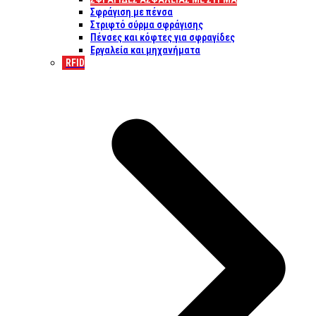
Σφράγιση με πένσα
Στριφτό σύρμα σφράγισης
Πένσες και κόφτες για σφραγίδες
Εργαλεία και μηχανήματα
RFID