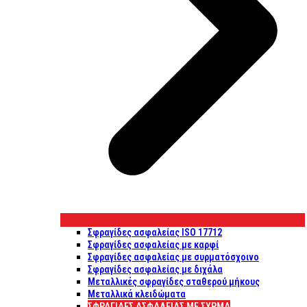
Σφραγίδες ασφαλείας ISO 17712
Σφραγίδες ασφαλείας με καρφί
Σφραγίδες ασφαλείας με συρματόσχοινο
Σφραγίδες ασφαλείας με διχάλα
Μεταλλικές σφραγίδες σταθερού μήκους
Μεταλλικά κλειδώματα
ΣΦΡΑΓΊΔΕΣ ΑΣΦΑΛΕΊΑΣ ΜΕ ΣΎΡΜΑ