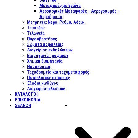
Duty Free
Μεταφορές με τραίνα
Αεροπορικές Μεταφορές – Αερογραμμές –
Αεροδρόμια
Μετρητές: Νερό, Ρεύμα, Αέριο
Τράπεζες
Τελωνεία
Πυροσβεστήρες
Σώματα ασφαλείας
Διαχείριση εκδηλώσεων
Βιομηχανία τροφίμων
Χημική βιομηχανία
Νοσοκομεία
Ταχυδρομεία και ταχυμεταφορές
Πετρελαϊκές εταιρείες
Έξοδοι κινδύνου
Διαχείριση κλειδιών
ΚΑΤΑΛΟΓΟΙ
ΕΠΙΚΟΙΝΩΝΊΑ
SEARCH