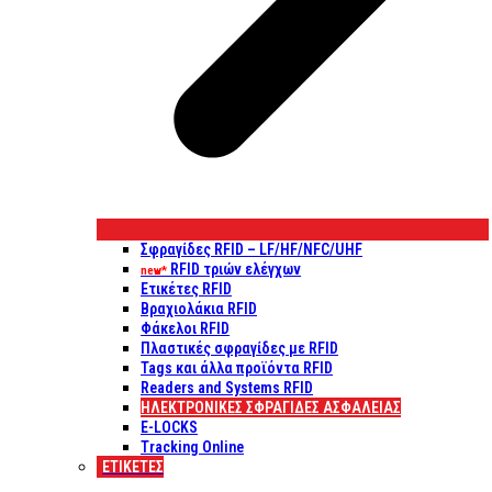
Σφραγίδες RFID – LF/HF/NFC/UHF
RFID τριών ελέγχων
new*
Ετικέτες RFID
Βραχιολάκια RFID
Φάκελοι RFID
Πλαστικές σφραγίδες με RFID
Tags και άλλα προϊόντα RFID
Readers and Systems RFID
ΗΛΕΚΤΡΟΝΙΚΕΣ ΣΦΡΑΓΙΔΕΣ ΑΣΦΑΛΕΙΑΣ
E-LOCKS
Tracking Online
ΕΤΙΚΈΤΕΣ