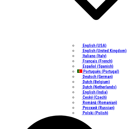
English (USA)
English (United Kingdom)
Italiano (Italy)
Français (French)
Español (Spanish)
Português (Portugal)
Deutsch (German)
Dutch (Belgium)
Dutch (Netherlands)
English (India)
Český (Czech)
Română (Romanian)
Русский (Russian)
Polski (Polish)