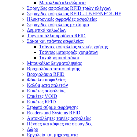
Μεταλλικά κλειδώματα
Σφραγίδες ασφαλείας RFID τριών ελέγχων
Σφραγίδες ασφαλείας RFID - LF/HF/NFC/UHF
Ηλεκτρονικές σφραγίδες ασφαλείας
Σφραγίδες ασφαλείας με σύρμα
Δεματικά καλωδίων
Tags και άλλα προϊόντα RFID
Σάκοι και τσάντες ασφαλείας
Τσάντες ασφαλείας γενικής χρήσης
Τσάντες μεταφοράς χρημάτων
Ταχυδρομικοί σάκοι
Μπουκάλια δειγματοληψίας
Βραχιολάκια ταυτοποίησης
Βραχιολάκια RFID
Φάκελοι ασφαλείας
Καλύμματα παλετών
Ετικέτες ασφαλείας
Ετικέτες VOID
Ετικέτες RFID
Στριφτό σύρμα σφράγισης
Readers and Systems RFID
Αυτοκόλλητες ταινίες ασφαλείας
Πένσες και κόφτες για σφραγίδες
Δώρα
Εργαλεία και μηχανήματα