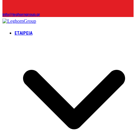
info@leghorngroup.gr
ΕΤΑΙΡΕΊΑ