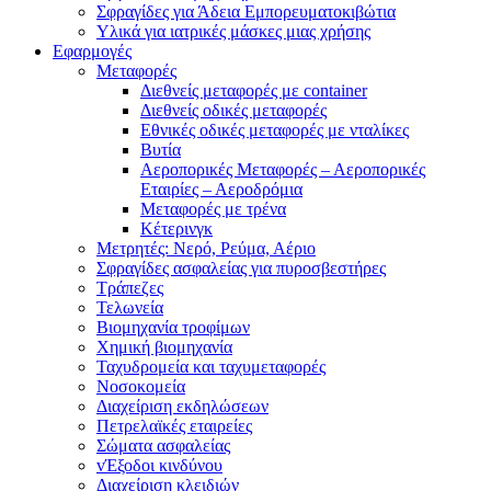
Σφραγίδες για Άδεια Εμπορευματοκιβώτια
Υλικά για ιατρικές μάσκες μιας χρήσης
Εφαρμογές
Μεταφορές
Διεθνείς μεταφορές με container
Διεθνείς οδικές μεταφορές
Εθνικές οδικές μεταφορές με νταλίκες
Βυτία
Αεροπορικές Μεταφορές – Αεροπορικές
Εταιρίες – Αεροδρόμια
Μεταφορές με τρένα
Κέτερινγκ
Μετρητές: Νερό, Ρεύμα, Αέριο
Σφραγίδες ασφαλείας για πυροσβεστήρες
Τράπεζες
Τελωνεία
Βιομηχανία τροφίμων
Χημική βιομηχανία
Ταχυδρομεία και ταχυμεταφορές
Νοσοκομεία
Διαχείριση εκδηλώσεων
Πετρελαϊκές εταιρείες
Σώματα ασφαλείας
vΈξοδοι κινδύνου
Διαχείριση κλειδιών