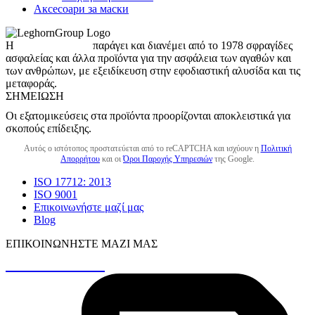
Аксесоари за маски
Η
LeghornGroup
παράγει και διανέμει από το 1978 σφραγίδες
ασφαλείας και άλλα προϊόντα για την ασφάλεια των αγαθών και
των ανθρώπων, με εξειδίκευση στην εφοδιαστική αλυσίδα και τις
μεταφοράς.
ΣΗΜΕΊΩΣΗ
Οι εξατομικεύσεις στα προϊόντα προορίζονται αποκλειστικά για
σκοπούς επίδειξης.
Αυτός ο ιστότοπος προστατεύεται από το reCAPTCHA και ισχύουν η
Πολιτική
Απορρήτου
και οι
Όροι Παροχής Υπηρεσιών
της Google.
ISO 17712: 2013
ISO 9001
Επικοινωνήστε μαζί μας
Blog
ΕΠΙΚΟΙΝΩΝΉΣΤΕ ΜΑΖΊ ΜΑΣ
+30 26410 48161