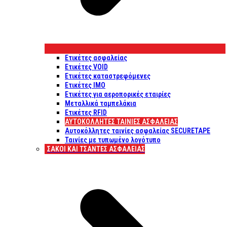
Ετικέτες ασφαλείας
Ετικέτες VOID
Ετικέτες καταστρεφόμενες
Ετικέτες IMO
Ετικέτες για αεροπορικές εταιρίες
Μεταλλικά ταμπελάκια
Ετικέτες RFID
ΑΥΤΟΚΌΛΛΗΤΕΣ ΤΑΙΝΊΕΣ ΑΣΦΑΛΕΊΑΣ
Αυτοκόλλητες ταινίες ασφαλείας SECURETAPE
Ταινίες με τυπωμένο λογότυπο
ΣΆΚΟΙ ΚΑΙ ΤΣΆΝΤΕΣ ΑΣΦΑΛΕΊΑΣ