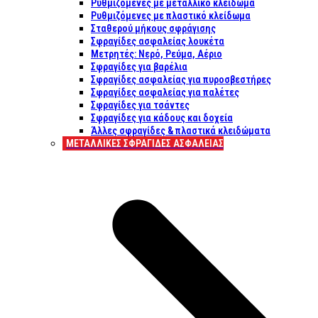
Ρυθμιζόμενες με μεταλλικό κλείδωμα
Ρυθμιζόμενες με πλαστικό κλείδωμα
Σταθερού μήκους σφράγισης
Σφραγίδες ασφαλείας λουκέτα
Μετρητές: Νερό, Ρεύμα, Αέριο
Σφραγίδες για βαρέλια
Σφραγίδες ασφαλείας για πυροσβεστήρες
Σφραγίδες ασφαλείας για παλέτες
Σφραγίδες για τσάντες
Σφραγίδες για κάδους και δοχεία
Άλλες σφραγίδες & πλαστικά κλειδώματα
ΜΕΤΑΛΛΙΚΕΣ ΣΦΡΑΓΙΔΕΣ ΑΣΦΑΛΕΙΑΣ