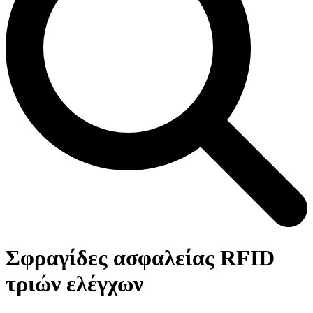
Open
Close
Καλάθι
mobile
mobile
Σφραγίδες ασφαλείας RFID
menu
menu
τριών ελέγχων