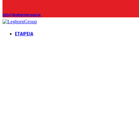
info@leghorngroup.gr
ΕΤΑΙΡΕΊΑ