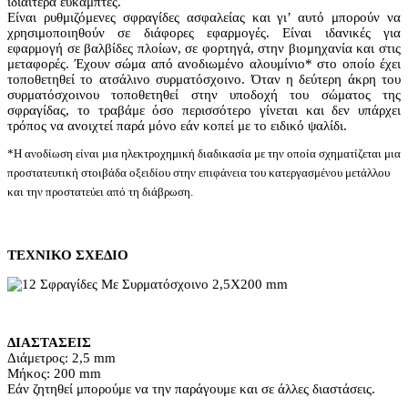
ιδιαίτερα εύκαμπτες.
Είναι ρυθμιζόμενες σφραγίδες ασφαλείας και γι’ αυτό μπορούν να
χρησιμοποιηθούν σε διάφορες εφαρμογές. Είναι ιδανικές για
εφαρμογή σε βαλβίδες πλοίων, σε φορτηγά, στην βιομηχανία και στις
μεταφορές. Έχουν σώμα από ανοδιωμένο αλουμίνιο* στο οποίο έχει
τοποθετηθεί το ατσάλινο συρματόσχοινο. Όταν η δεύτερη άκρη του
συρματόσχοινου τοποθετηθεί στην υποδοχή του σώματος της
σφραγίδας, το τραβάμε όσο περισσότερο γίνεται και δεν υπάρχει
τρόπος να ανοιχτεί παρά μόνο εάν κοπεί με το ειδικό ψαλίδι.
*Η ανοδίωση είναι μια ηλεκτροχημική διαδικασία με την οποία σχηματίζεται μια
προστατευτική στοιβάδα οξειδίου στην επιφάνεια του κατεργασμένου μετάλλου
και την προστατεύει από τη διάβρωση.
ΤΕΧΝΙΚΟ ΣΧΕΔΙΟ
ΔΙΑΣΤΑΣΕΙΣ
Διάμετρος: 2,5 mm
Μήκος: 200 mm
Εάν ζητηθεί μπορούμε να την παράγουμε και σε άλλες διαστάσεις.