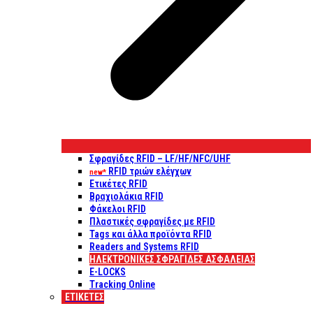
Σφραγίδες RFID – LF/HF/NFC/UHF
RFID τριών ελέγχων
new*
Ετικέτες RFID
Βραχιολάκια RFID
Φάκελοι RFID
Πλαστικές σφραγίδες με RFID
Tags και άλλα προϊόντα RFID
Readers and Systems RFID
ΗΛΕΚΤΡΟΝΙΚΕΣ ΣΦΡΑΓΙΔΕΣ ΑΣΦΑΛΕΙΑΣ
E-LOCKS
Tracking Online
ΕΤΙΚΈΤΕΣ