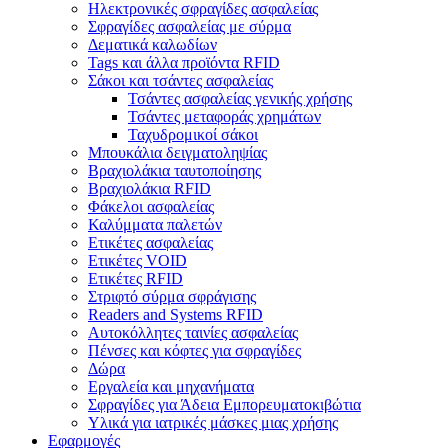
Ηλεκτρονικές σφραγίδες ασφαλείας
Σφραγίδες ασφαλείας με σύρμα
Δεματικά καλωδίων
Tags και άλλα προϊόντα RFID
Σάκοι και τσάντες ασφαλείας
Τσάντες ασφαλείας γενικής χρήσης
Τσάντες μεταφοράς χρημάτων
Ταχυδρομικοί σάκοι
Μπουκάλια δειγματοληψίας
Βραχιολάκια ταυτοποίησης
Βραχιολάκια RFID
Φάκελοι ασφαλείας
Καλύμματα παλετών
Ετικέτες ασφαλείας
Ετικέτες VOID
Ετικέτες RFID
Στριφτό σύρμα σφράγισης
Readers and Systems RFID
Αυτοκόλλητες ταινίες ασφαλείας
Πένσες και κόφτες για σφραγίδες
Δώρα
Εργαλεία και μηχανήματα
Σφραγίδες για Άδεια Εμπορευματοκιβώτια
Υλικά για ιατρικές μάσκες μιας χρήσης
Εφαρμογές