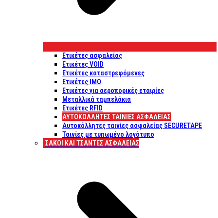
Ετικέτες ασφαλείας
Ετικέτες VOID
Ετικέτες καταστρεφόμενες
Ετικέτες IMO
Ετικέτες για αεροπορικές εταιρίες
Μεταλλικά ταμπελάκια
Ετικέτες RFID
ΑΥΤΟΚΌΛΛΗΤΕΣ ΤΑΙΝΊΕΣ ΑΣΦΑΛΕΊΑΣ
Αυτοκόλλητες ταινίες ασφαλείας SECURETAPE
Ταινίες με τυπωμένο λογότυπο
ΣΆΚΟΙ ΚΑΙ ΤΣΆΝΤΕΣ ΑΣΦΑΛΕΊΑΣ