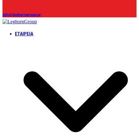
info@leghorngroup.gr
ΕΤΑΙΡΕΊΑ