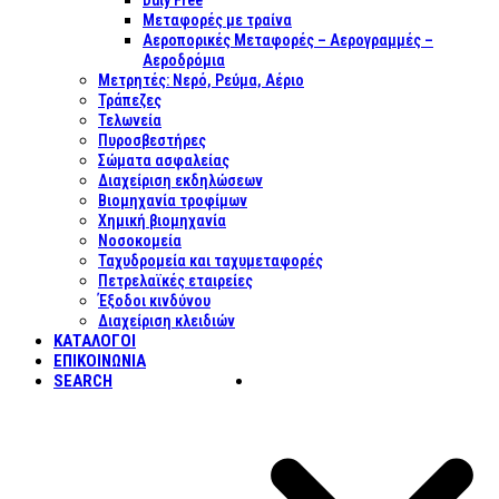
Duty Free
Μεταφορές με τραίνα
Αεροπορικές Μεταφορές – Αερογραμμές –
Αεροδρόμια
Μετρητές: Νερό, Ρεύμα, Αέριο
Τράπεζες
Τελωνεία
Πυροσβεστήρες
Σώματα ασφαλείας
Διαχείριση εκδηλώσεων
Βιομηχανία τροφίμων
Χημική βιομηχανία
Νοσοκομεία
Ταχυδρομεία και ταχυμεταφορές
Πετρελαϊκές εταιρείες
Έξοδοι κινδύνου
Διαχείριση κλειδιών
ΚΑΤΑΛΟΓΟΙ
ΕΠΙΚΟΙΝΩΝΊΑ
SEARCH