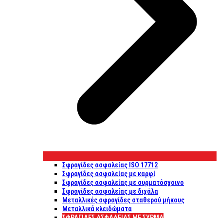
Σφραγίδες ασφαλείας ISO 17712
Σφραγίδες ασφαλείας με καρφί
Σφραγίδες ασφαλείας με συρματόσχοινο
Σφραγίδες ασφαλείας με διχάλα
Μεταλλικές σφραγίδες σταθερού μήκους
Μεταλλικά κλειδώματα
ΣΦΡΑΓΊΔΕΣ ΑΣΦΑΛΕΊΑΣ ΜΕ ΣΎΡΜΑ