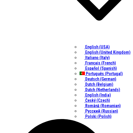
English (USA)
English (United Kingdom)
Italiano (Italy)
Français (French)
Español (Spanish)
Português (Portugal)
Deutsch (German)
Dutch (Belgium)
Dutch (Netherlands)
English (India)
Český (Czech)
Română (Romanian)
Русский (Russian)
Polski (Polish)