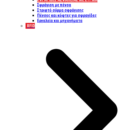
Σφράγιση με πένσα
Στριφτό σύρμα σφράγισης
Πένσες και κόφτες για σφραγίδες
Εργαλεία και μηχανήματα
RFID