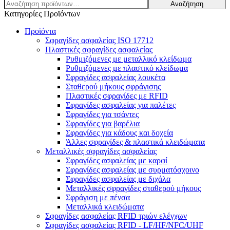
Αναζήτηση
Αναζήτηση
για:
Κατηγορίες Προϊόντων
Προϊόντα
Σφραγίδες ασφαλείας ISO 17712
Πλαστικές σφραγίδες ασφαλείας
Ρυθμιζόμενες με μεταλλικό κλείδωμα
Ρυθμιζόμενες με πλαστικό κλείδωμα
Σφραγίδες ασφαλείας λουκέτα
Σταθερού μήκους σφράγισης
Πλαστικές σφραγίδες με RFID
Σφραγίδες ασφαλείας για παλέτες
Σφραγίδες για τσάντες
Σφραγίδες για βαρέλια
Σφραγίδες για κάδους και δοχεία
Άλλες σφραγίδες & πλαστικά κλειδώματα
Μεταλλικές σφραγίδες ασφαλείας
Σφραγίδες ασφαλείας με καρφί
Σφραγίδες ασφαλείας με συρματόσχοινο
Σφραγίδες ασφαλείας με διχάλα
Μεταλλικές σφραγίδες σταθερού μήκους
Σφράγιση με πένσα
Μεταλλικά κλειδώματα
Σφραγίδες ασφαλείας RFID τριών ελέγχων
Σφραγίδες ασφαλείας RFID - LF/HF/NFC/UHF