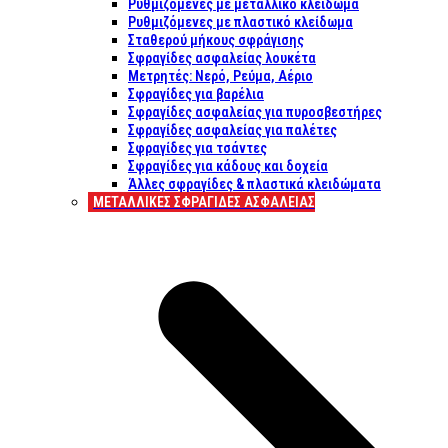
Ρυθμιζόμενες με μεταλλικό κλείδωμα
Ρυθμιζόμενες με πλαστικό κλείδωμα
Σταθερού μήκους σφράγισης
Σφραγίδες ασφαλείας λουκέτα
Μετρητές: Νερό, Ρεύμα, Αέριο
Σφραγίδες για βαρέλια
Σφραγίδες ασφαλείας για πυροσβεστήρες
Σφραγίδες ασφαλείας για παλέτες
Σφραγίδες για τσάντες
Σφραγίδες για κάδους και δοχεία
Άλλες σφραγίδες & πλαστικά κλειδώματα
ΜΕΤΑΛΛΙΚΕΣ ΣΦΡΑΓΙΔΕΣ ΑΣΦΑΛΕΙΑΣ