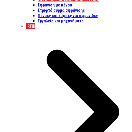
Σφράγιση με πένσα
Στριφτό σύρμα σφράγισης
Πένσες και κόφτες για σφραγίδες
Εργαλεία και μηχανήματα
RFID