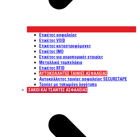
Ετικέτες ασφαλείας
Ετικέτες VOID
Ετικέτες καταστρεφόμενες
Ετικέτες IMO
Ετικέτες για αεροπορικές εταιρίες
Μεταλλικά ταμπελάκια
Ετικέτες RFID
ΑΥΤΟΚΌΛΛΗΤΕΣ ΤΑΙΝΊΕΣ ΑΣΦΑΛΕΊΑΣ
Αυτοκόλλητες ταινίες ασφαλείας SECURETAPE
Ταινίες με τυπωμένο λογότυπο
ΣΆΚΟΙ ΚΑΙ ΤΣΆΝΤΕΣ ΑΣΦΑΛΕΊΑΣ