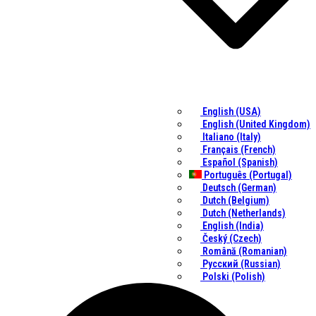
English (USA)
English (United Kingdom)
Italiano (Italy)
Français (French)
Español (Spanish)
Português (Portugal)
Deutsch (German)
Dutch (Belgium)
Dutch (Netherlands)
English (India)
Český (Czech)
Română (Romanian)
Русский (Russian)
Polski (Polish)