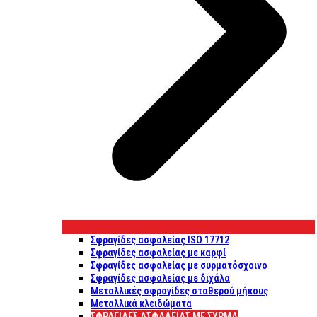
Σφραγίδες ασφαλείας ISO 17712
Σφραγίδες ασφαλείας με καρφί
Σφραγίδες ασφαλείας με συρματόσχοινο
Σφραγίδες ασφαλείας με διχάλα
Μεταλλικές σφραγίδες σταθερού μήκους
Μεταλλικά κλειδώματα
ΣΦΡΑΓΊΔΕΣ ΑΣΦΑΛΕΊΑΣ ΜΕ ΣΎΡΜΑ