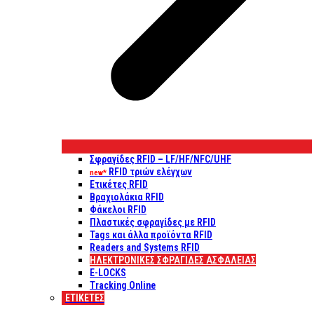
Σφραγίδες RFID – LF/HF/NFC/UHF
RFID τριών ελέγχων
new*
Ετικέτες RFID
Βραχιολάκια RFID
Φάκελοι RFID
Πλαστικές σφραγίδες με RFID
Tags και άλλα προϊόντα RFID
Readers and Systems RFID
ΗΛΕΚΤΡΟΝΙΚΕΣ ΣΦΡΑΓΙΔΕΣ ΑΣΦΑΛΕΙΑΣ
E-LOCKS
Tracking Online
ΕΤΙΚΈΤΕΣ