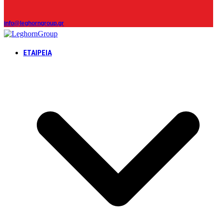
info@leghorngroup.gr
ΕΤΑΙΡΕΊΑ