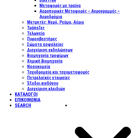
Duty Free
Μεταφορές με τραίνα
Αεροπορικές Μεταφορές – Αερογραμμές –
Αεροδρόμια
Μετρητές: Νερό, Ρεύμα, Αέριο
Τράπεζες
Τελωνεία
Πυροσβεστήρες
Σώματα ασφαλείας
Διαχείριση εκδηλώσεων
Βιομηχανία τροφίμων
Χημική βιομηχανία
Νοσοκομεία
Ταχυδρομεία και ταχυμεταφορές
Πετρελαϊκές εταιρείες
Έξοδοι κινδύνου
Διαχείριση κλειδιών
ΚΑΤΑΛΟΓΟΙ
ΕΠΙΚΟΙΝΩΝΊΑ
SEARCH