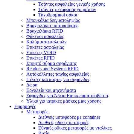
Τσάντες ασφαλείας γενικής χρήσης
Τσάντες μεταφοράς χρημάτων
Ταχυδρομικοί σάκοι
Μπουκάλια δειγματοληψίας
Βραχιολάκια ταυτοποίησης
Βραχιολάκια RFID
Φάκελοι ασφαλείας
Καλύμματα παλετών
Ετικέτες ασφαλείας
Ετικέτες VOID
Ετικέτες RFID
Στριφτό σύρμα σφράγισης
Readers and Systems RFID
Αυτοκόλλητες ταινίες ασφαλείας
Πένσες και κόφτες για σφραγίδες
Δώρα
Εργαλεία και μηχανήματα
Σφραγίδες για Άδεια Εμπορευματοκιβώτια
Υλικά για ιατρικές μάσκες μιας χρήσης
Εφαρμογές
Μεταφορές
Διεθνείς μεταφορές με container
Διεθνείς οδικές μεταφορές
Εθνικές οδικές μεταφορές με νταλίκες
Βυτία