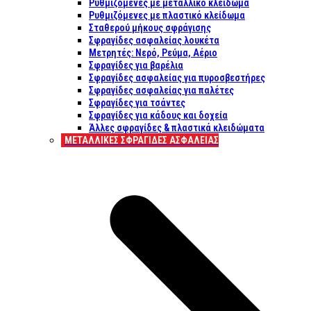
Ρυθμιζόμενες με μεταλλικό κλείδωμα
Ρυθμιζόμενες με πλαστικό κλείδωμα
Σταθερού μήκους σφράγισης
Σφραγίδες ασφαλείας λουκέτα
Μετρητές: Νερό, Ρεύμα, Αέριο
Σφραγίδες για βαρέλια
Σφραγίδες ασφαλείας για πυροσβεστήρες
Σφραγίδες ασφαλείας για παλέτες
Σφραγίδες για τσάντες
Σφραγίδες για κάδους και δοχεία
Άλλες σφραγίδες & πλαστικά κλειδώματα
ΜΕΤΑΛΛΙΚΕΣ ΣΦΡΑΓΙΔΕΣ ΑΣΦΑΛΕΙΑΣ