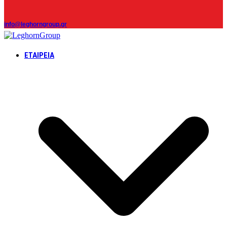
info@leghorngroup.gr
ΕΤΑΙΡΕΊΑ