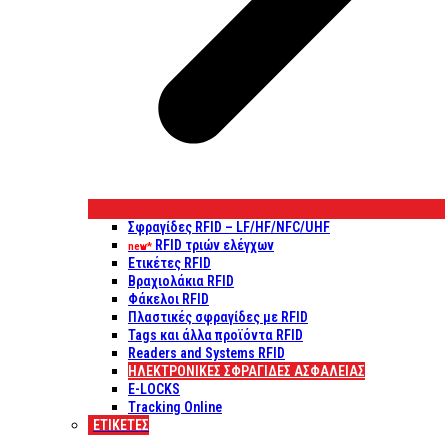
Σφραγίδες RFID – LF/HF/NFC/UHF
RFID τριών ελέγχων
new*
Ετικέτες RFID
Βραχιολάκια RFID
Φάκελοι RFID
Πλαστικές σφραγίδες με RFID
Tags και άλλα προϊόντα RFID
Readers and Systems RFID
ΗΛΕΚΤΡΟΝΙΚΕΣ ΣΦΡΑΓΙΔΕΣ ΑΣΦΑΛΕΙΑΣ
E-LOCKS
Tracking Online
ΕΤΙΚΈΤΕΣ