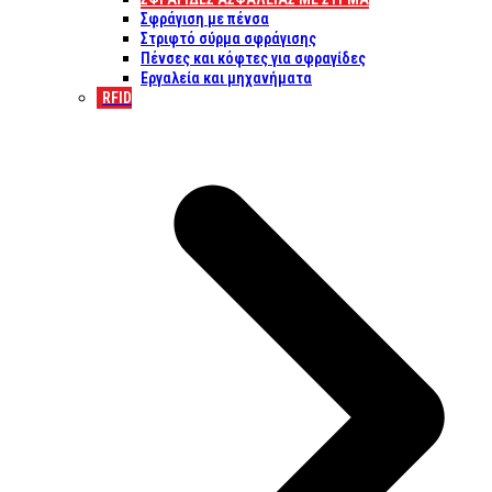
Σφράγιση με πένσα
Στριφτό σύρμα σφράγισης
Πένσες και κόφτες για σφραγίδες
Εργαλεία και μηχανήματα
RFID