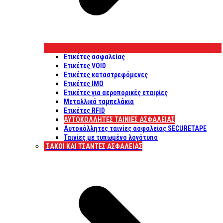
Ετικέτες ασφαλείας
Ετικέτες VOID
Ετικέτες καταστρεφόμενες
Ετικέτες IMO
Ετικέτες για αεροπορικές εταιρίες
Μεταλλικά ταμπελάκια
Ετικέτες RFID
ΑΥΤΟΚΌΛΛΗΤΕΣ ΤΑΙΝΊΕΣ ΑΣΦΑΛΕΊΑΣ
Αυτοκόλλητες ταινίες ασφαλείας SECURETAPE
Ταινίες με τυπωμένο λογότυπο
ΣΆΚΟΙ ΚΑΙ ΤΣΆΝΤΕΣ ΑΣΦΑΛΕΊΑΣ