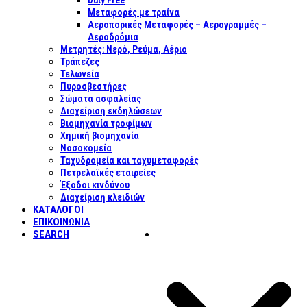
Duty Free
Μεταφορές με τραίνα
Αεροπορικές Μεταφορές – Αερογραμμές –
Αεροδρόμια
Μετρητές: Νερό, Ρεύμα, Αέριο
Τράπεζες
Τελωνεία
Πυροσβεστήρες
Σώματα ασφαλείας
Διαχείριση εκδηλώσεων
Βιομηχανία τροφίμων
Χημική βιομηχανία
Νοσοκομεία
Ταχυδρομεία και ταχυμεταφορές
Πετρελαϊκές εταιρείες
Έξοδοι κινδύνου
Διαχείριση κλειδιών
ΚΑΤΑΛΟΓΟΙ
ΕΠΙΚΟΙΝΩΝΊΑ
SEARCH