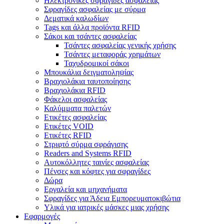
Ηλεκτρονικές σφραγίδες ασφαλείας
Σφραγίδες ασφαλείας με σύρμα
Δεματικά καλωδίων
Tags και άλλα προϊόντα RFID
Σάκοι και τσάντες ασφαλείας
Τσάντες ασφαλείας γενικής χρήσης
Τσάντες μεταφοράς χρημάτων
Ταχυδρομικοί σάκοι
Μπουκάλια δειγματοληψίας
Βραχιολάκια ταυτοποίησης
Βραχιολάκια RFID
Φάκελοι ασφαλείας
Καλύμματα παλετών
Ετικέτες ασφαλείας
Ετικέτες VOID
Ετικέτες RFID
Στριφτό σύρμα σφράγισης
Readers and Systems RFID
Αυτοκόλλητες ταινίες ασφαλείας
Πένσες και κόφτες για σφραγίδες
Δώρα
Εργαλεία και μηχανήματα
Σφραγίδες για Άδεια Εμπορευματοκιβώτια
Υλικά για ιατρικές μάσκες μιας χρήσης
Εφαρμογές