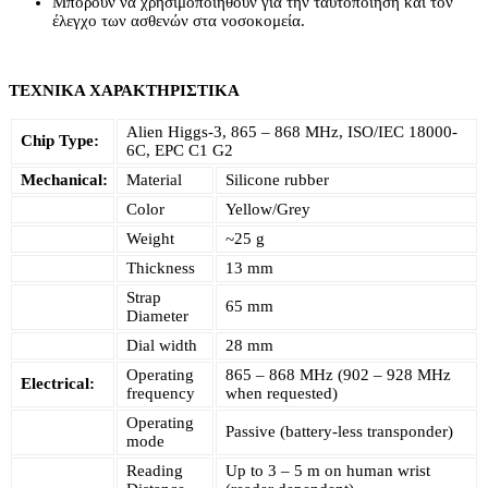
Μπορούν να χρησιμοποιηθούν για την ταυτοποίηση και τον
έλεγχο των ασθενών στα νοσοκομεία.
ΤΕΧΝΙΚΑ ΧΑΡΑΚΤΗΡΙΣΤΙΚΑ
Alien Higgs-3, 865 – 868 MHz, ISO/IEC 18000-
Chip Type:
6C, EPC C1 G2
Mechanical:
Material
Silicone rubber
Color
Yellow/Grey
Weight
~25 g
Thickness
13 mm
Strap
65 mm
Diameter
Dial width
28 mm
Operating
865 – 868 MHz (902 – 928 MHz
Electrical:
frequency
when requested)
Operating
Passive (battery-less transponder)
mode
Reading
Up to 3 – 5 m on human wrist