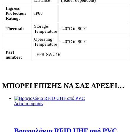
Distance
(reader dependent)
Ingress
Protection
IP68
Rating:
Storage
Thermal:
-40°C to 80°C
Temperature
Operating
-40°C to 80°C
Temperature
Part
EPR-SWU16
number:
ΜΠΟΡΕΊ ΕΠΊΣΗΣ ΝΑ ΣΑΣ ΑΡΈΣΕΙ…
Δείτε το προϊόν
Βραχιολάκια RFID UHF από PVC