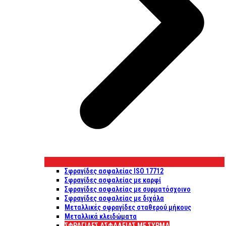
Σφραγίδες ασφαλείας ISO 17712
Σφραγίδες ασφαλείας με καρφί
Σφραγίδες ασφαλείας με συρματόσχοινο
Σφραγίδες ασφαλείας με διχάλα
Μεταλλικές σφραγίδες σταθερού μήκους
Μεταλλικά κλειδώματα
ΣΦΡΑΓΊΔΕΣ ΑΣΦΑΛΕΊΑΣ ΜΕ ΣΎΡΜΑ