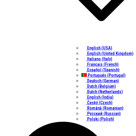
English (USA)
English (United Kingdom)
Italiano (Italy)
Français (French)
Español (Spanish)
Português (Portugal)
Deutsch (German)
Dutch (Belgium)
Dutch (Netherlands)
English (India)
Český (Czech)
Română (Romanian)
Русский (Russian)
Polski (Polish)