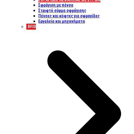
Σφράγιση με πένσα
Στριφτό σύρμα σφράγισης
Πένσες και κόφτες για σφραγίδες
Εργαλεία και μηχανήματα
RFID