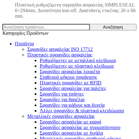
Πλαστική ρυθμιζόμενη σφραγίδα ασφαλείας SIMPLESEAL
6×294mm. Δυνατότητα tear-off. Διαστάσεις ετικέτας: 26 x 66
mm.
Αναζήτηση
Αναζήτηση
για:
Κατηγορίες Προϊόντων
Προϊόντα
Σφραγίδες ασφαλείας ISO 17712
Πλαστικές σφραγίδες ασφαλείας
Ρυθμιζόμενες με μεταλλικό κλείδωμα
Ρυθμιζόμενες με πλαστικό κλείδωμα
Σφραγίδες ασφαλείας λουκέτα
Σταθερού μήκους σφράγισης
Πλαστικές σφραγίδες με RFID
Σφραγίδες ασφαλείας για παλέτες
Σφραγίδες για τσάντες
Σφραγίδες για βαρέλια
Σφραγίδες για κάδους και δοχεία
Άλλες σφραγίδες & πλαστικά κλειδώματα
Μεταλλικές σφραγίδες ασφαλείας
Σφραγίδες ασφαλείας με καρφί
Σφραγίδες ασφαλείας με συρματόσχοινο
Σφραγίδες ασφαλείας με διχάλα
Μεταλλικές σφραγίδες σταθερού μήκους