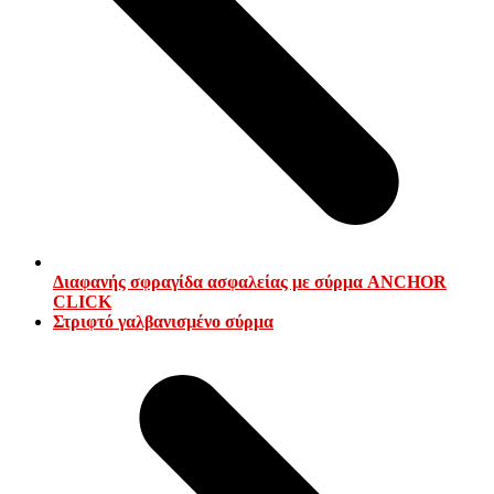
Διαφανής σφραγίδα ασφαλείας με σύρμα ANCHOR
CLICK
next
Στριφτό γαλβανισμένο σύρμα
post: