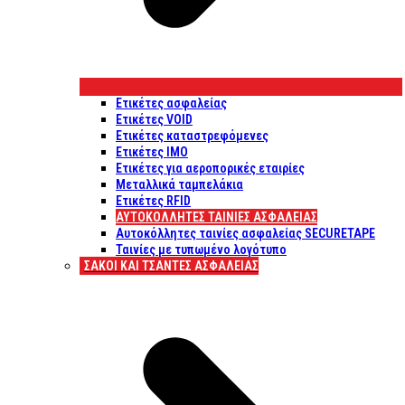
Ετικέτες ασφαλείας
Ετικέτες VOID
Ετικέτες καταστρεφόμενες
Ετικέτες IMO
Ετικέτες για αεροπορικές εταιρίες
Μεταλλικά ταμπελάκια
Ετικέτες RFID
ΑΥΤΟΚΌΛΛΗΤΕΣ ΤΑΙΝΊΕΣ ΑΣΦΑΛΕΊΑΣ
Αυτοκόλλητες ταινίες ασφαλείας SECURETAPE
Ταινίες με τυπωμένο λογότυπο
ΣΆΚΟΙ ΚΑΙ ΤΣΆΝΤΕΣ ΑΣΦΑΛΕΊΑΣ