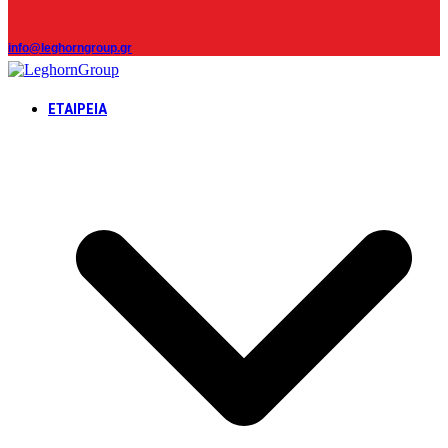
info@leghorngroup.gr
ΕΤΑΙΡΕΊΑ