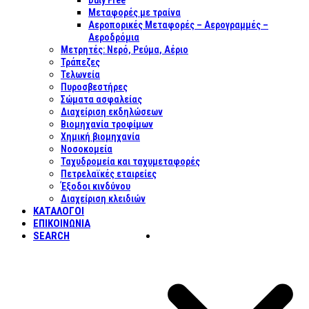
Duty Free
Μεταφορές με τραίνα
Αεροπορικές Μεταφορές – Αερογραμμές –
Αεροδρόμια
Μετρητές: Νερό, Ρεύμα, Αέριο
Τράπεζες
Τελωνεία
Πυροσβεστήρες
Σώματα ασφαλείας
Διαχείριση εκδηλώσεων
Βιομηχανία τροφίμων
Χημική βιομηχανία
Νοσοκομεία
Ταχυδρομεία και ταχυμεταφορές
Πετρελαϊκές εταιρείες
Έξοδοι κινδύνου
Διαχείριση κλειδιών
ΚΑΤΑΛΟΓΟΙ
ΕΠΙΚΟΙΝΩΝΊΑ
SEARCH