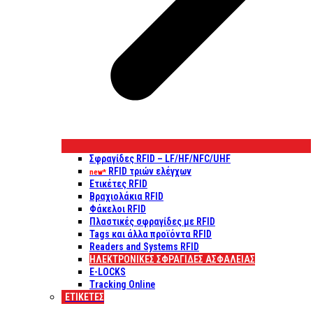
Σφραγίδες RFID – LF/HF/NFC/UHF
RFID τριών ελέγχων
new*
Ετικέτες RFID
Βραχιολάκια RFID
Φάκελοι RFID
Πλαστικές σφραγίδες με RFID
Tags και άλλα προϊόντα RFID
Readers and Systems RFID
ΗΛΕΚΤΡΟΝΙΚΕΣ ΣΦΡΑΓΙΔΕΣ ΑΣΦΑΛΕΙΑΣ
E-LOCKS
Tracking Online
ΕΤΙΚΈΤΕΣ