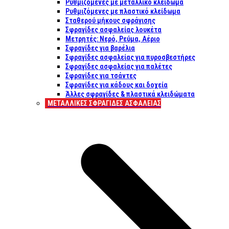
Ρυθμιζόμενες με μεταλλικό κλείδωμα
Ρυθμιζόμενες με πλαστικό κλείδωμα
Σταθερού μήκους σφράγισης
Σφραγίδες ασφαλείας λουκέτα
Μετρητές: Νερό, Ρεύμα, Αέριο
Σφραγίδες για βαρέλια
Σφραγίδες ασφαλείας για πυροσβεστήρες
Σφραγίδες ασφαλείας για παλέτες
Σφραγίδες για τσάντες
Σφραγίδες για κάδους και δοχεία
Άλλες σφραγίδες & πλαστικά κλειδώματα
ΜΕΤΑΛΛΙΚΕΣ ΣΦΡΑΓΙΔΕΣ ΑΣΦΑΛΕΙΑΣ