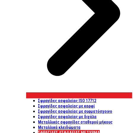
Σφραγίδες ασφαλείας ISO 17712
Σφραγίδες ασφαλείας με καρφί
Σφραγίδες ασφαλείας με συρματόσχοινο
Σφραγίδες ασφαλείας με διχάλα
Μεταλλικές σφραγίδες σταθερού μήκους
Μεταλλικά κλειδώματα
ΣΦΡΑΓΊΔΕΣ ΑΣΦΑΛΕΊΑΣ ΜΕ ΣΎΡΜΑ