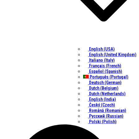
English (USA)
English (United Kingdom)
Italiano (Italy)
Français (French)
Español (Spanish)
Português (Portugal)
Deutsch (German)
Dutch (Belgium)
Dutch (Netherlands)
English (India)
Český (Czech)
Română (Romanian)
Русский (Russian)
Polski (Polish)