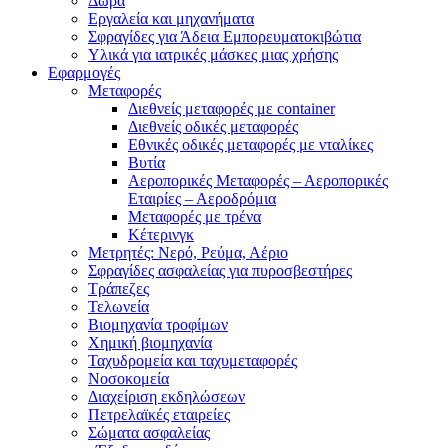
Δώρα
Εργαλεία και μηχανήματα
Σφραγίδες για Άδεια Εμπορευματοκιβώτια
Υλικά για ιατρικές μάσκες μιας χρήσης
Εφαρμογές
Μεταφορές
Διεθνείς μεταφορές με container
Διεθνείς οδικές μεταφορές
Εθνικές οδικές μεταφορές με νταλίκες
Βυτία
Αεροπορικές Μεταφορές – Αεροπορικές
Εταιρίες – Αεροδρόμια
Μεταφορές με τρένα
Κέτερινγκ
Μετρητές: Νερό, Ρεύμα, Αέριο
Σφραγίδες ασφαλείας για πυροσβεστήρες
Τράπεζες
Τελωνεία
Βιομηχανία τροφίμων
Χημική βιομηχανία
Ταχυδρομεία και ταχυμεταφορές
Νοσοκομεία
Διαχείριση εκδηλώσεων
Πετρελαϊκές εταιρείες
Σώματα ασφαλείας