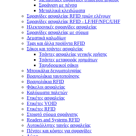
Σφράγιση με πένσα
Μεταλλικά κλειδώματα
Σφραγίδες ασφαλείας RFID τριών ελέγχων
Σφραγίδες ασφαλείας RFID - LF/HF/NFC/UHF
Ηλεκτρονικές σφραγίδες ασφαλείας
Σφραγίδες ασφαλείας με σύρμα
Δεματικά καλωδίων
Tags και άλλα προϊόντα RFID
Σάκοι και τσάντες ασφαλείας
Τσάντες ασφαλείας γενικής χρήσης
Τσάντες μεταφοράς χρημάτων
Ταχυδρομικοί σάκοι
Μπουκάλια δειγματοληψίας
Βραχιολάκια ταυτοποίησης
Βραχιολάκια RFID
Φάκελοι ασφαλείας
Καλύμματα παλετών
Ετικέτες ασφαλείας
Ετικέτες VOID
Ετικέτες RFID
Στριφτό σύρμα σφράγισης
Readers and Systems RFID
Αυτοκόλλητες ταινίες ασφαλείας
Πένσες και κόφτες για σφραγίδες