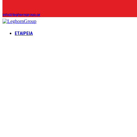
info@leghorngroup.gr
ΕΤΑΙΡΕΊΑ