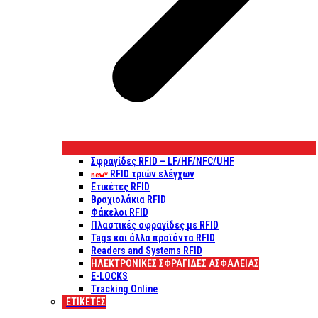
Σφραγίδες RFID – LF/HF/NFC/UHF
RFID τριών ελέγχων
new*
Ετικέτες RFID
Βραχιολάκια RFID
Φάκελοι RFID
Πλαστικές σφραγίδες με RFID
Tags και άλλα προϊόντα RFID
Readers and Systems RFID
ΗΛΕΚΤΡΟΝΙΚΕΣ ΣΦΡΑΓΙΔΕΣ ΑΣΦΑΛΕΙΑΣ
E-LOCKS
Tracking Online
ΕΤΙΚΈΤΕΣ