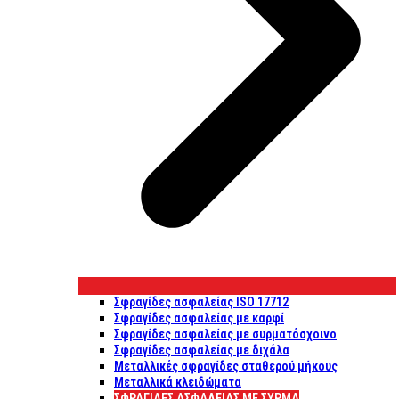
Σφραγίδες ασφαλείας ISO 17712
Σφραγίδες ασφαλείας με καρφί
Σφραγίδες ασφαλείας με συρματόσχοινο
Σφραγίδες ασφαλείας με διχάλα
Μεταλλικές σφραγίδες σταθερού μήκους
Μεταλλικά κλειδώματα
ΣΦΡΑΓΊΔΕΣ ΑΣΦΑΛΕΊΑΣ ΜΕ ΣΎΡΜΑ