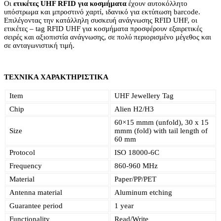
Οι
ετικέτες UHF RFID για κοσμήματα
έχουν αυτοκόλλητο
υπόστρωμα και μπροστινό χαρτί, ιδανικό για εκτύπωση barcode.
Επιλέγοντας την κατάλληλη συσκευή ανάγνωσης RFID UHF, οι
ετικέτες – tag RFID UHF για κοσμήματα προσφέρουν εξαιρετικές
σειρές και αξιοπιστία ανάγνωσης, σε πολύ περιορισμένο μέγεθος και
σε ανταγωνιστική τιμή.
ΤΕΧΝΙΚΑ ΧΑΡΑΚΤΗΡΙΣΤΙΚΑ
Item
UHF Jewellery Tag
Chip
Alien H2/H3
60×15 mmm (unfold), 30 x 15
Size
mmm (fold) with tail length of
60 mm
Protocol
ISO 18000-6C
Frequency
860-960 MHz
Material
Paper/PP/PET
Antenna material
Aluminum etching
Guarantee period
1 year
Functionality
Read/Write