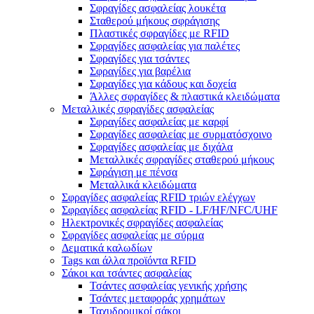
Σφραγίδες ασφαλείας λουκέτα
Σταθερού μήκους σφράγισης
Πλαστικές σφραγίδες με RFID
Σφραγίδες ασφαλείας για παλέτες
Σφραγίδες για τσάντες
Σφραγίδες για βαρέλια
Σφραγίδες για κάδους και δοχεία
Άλλες σφραγίδες & πλαστικά κλειδώματα
Μεταλλικές σφραγίδες ασφαλείας
Σφραγίδες ασφαλείας με καρφί
Σφραγίδες ασφαλείας με συρματόσχοινο
Σφραγίδες ασφαλείας με διχάλα
Μεταλλικές σφραγίδες σταθερού μήκους
Σφράγιση με πένσα
Μεταλλικά κλειδώματα
Σφραγίδες ασφαλείας RFID τριών ελέγχων
Σφραγίδες ασφαλείας RFID - LF/HF/NFC/UHF
Ηλεκτρονικές σφραγίδες ασφαλείας
Σφραγίδες ασφαλείας με σύρμα
Δεματικά καλωδίων
Tags και άλλα προϊόντα RFID
Σάκοι και τσάντες ασφαλείας
Τσάντες ασφαλείας γενικής χρήσης
Τσάντες μεταφοράς χρημάτων
Ταχυδρομικοί σάκοι