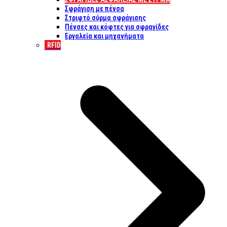
Σφράγιση με πένσα
Στριφτό σύρμα σφράγισης
Πένσες και κόφτες για σφραγίδες
Εργαλεία και μηχανήματα
RFID