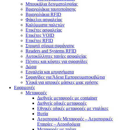
Μπουκάλια δειγματοληψίας
Βραχιολάκια ταυτοποίησης
Βραχιολάκια RFID
Φάκελοι ασφαλείας
Καλύμματα παλετών
Ετικέτες ασφαλείας
Ετικέτες VOID
Ετικέτες RFID
Στριφτό σύρμα σφράγισης
Readers and Systems RFID
Αυτοκόλλητες ταινίες ασφαλείας
Πένσες και κόφτες για σφραγίδες
Δώρα
Εργαλεία και μηχανήματα
Σφραγίδες για Άδεια Εμπορευματοκιβώτια
Υλικά για ιατρικές μάσκες μιας χρήσης
Εφαρμογές
Μεταφορές
Διεθνείς μεταφορές με container
Διεθνείς οδικές μεταφορές
Εθνικές οδικές μεταφορές με νταλίκες
Βυτία
Αεροπορικές Μεταφορές – Αεροπορικές
Εταιρίες – Αεροδρόμια
Μεταφορές με τρένα