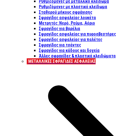
Ρυθμιζόμενες με μεταλλικό κλείδωμα
Ρυθμιζόμενες με πλαστικό κλείδωμα
Σταθερού μήκους σφράγισης
Σφραγίδες ασφαλείας λουκέτα
Μετρητές: Νερό, Ρεύμα, Αέριο
Σφραγίδες για βαρέλια
Σφραγίδες ασφαλείας για πυροσβεστήρες
Σφραγίδες ασφαλείας για παλέτες
Σφραγίδες για τσάντες
Σφραγίδες για κάδους και δοχεία
Άλλες σφραγίδες & πλαστικά κλειδώματα
ΜΕΤΑΛΛΙΚΕΣ ΣΦΡΑΓΙΔΕΣ ΑΣΦΑΛΕΙΑΣ