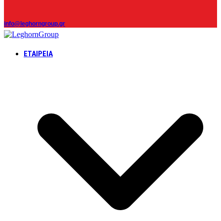
info@leghorngroup.gr
ΕΤΑΙΡΕΊΑ