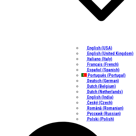
English (USA)
English (United Kingdom)
Italiano (Italy)
Français (French)
Español (Spanish)
Português (Portugal)
Deutsch (German)
Dutch (Belgium)
Dutch (Netherlands)
English (India)
Český (Czech)
Română (Romanian)
Русский (Russian)
Polski (Polish)