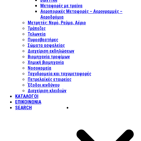
Duty Free
Μεταφορές με τραίνα
Αεροπορικές Μεταφορές – Αερογραμμές –
Αεροδρόμια
Μετρητές: Νερό, Ρεύμα, Αέριο
Τράπεζες
Τελωνεία
Πυροσβεστήρες
Σώματα ασφαλείας
Διαχείριση εκδηλώσεων
Βιομηχανία τροφίμων
Χημική βιομηχανία
Νοσοκομεία
Ταχυδρομεία και ταχυμεταφορές
Πετρελαϊκές εταιρείες
Έξοδοι κινδύνου
Διαχείριση κλειδιών
ΚΑΤΑΛΟΓΟΙ
ΕΠΙΚΟΙΝΩΝΊΑ
SEARCH