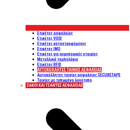
Ετικέτες ασφαλείας
Ετικέτες VOID
Ετικέτες καταστρεφόμενες
Ετικέτες IMO
Ετικέτες για αεροπορικές εταιρίες
Μεταλλικά ταμπελάκια
Ετικέτες RFID
ΑΥΤΟΚΌΛΛΗΤΕΣ ΤΑΙΝΊΕΣ ΑΣΦΑΛΕΊΑΣ
Αυτοκόλλητες ταινίες ασφαλείας SECURETAPE
Ταινίες με τυπωμένο λογότυπο
ΣΆΚΟΙ ΚΑΙ ΤΣΆΝΤΕΣ ΑΣΦΑΛΕΊΑΣ