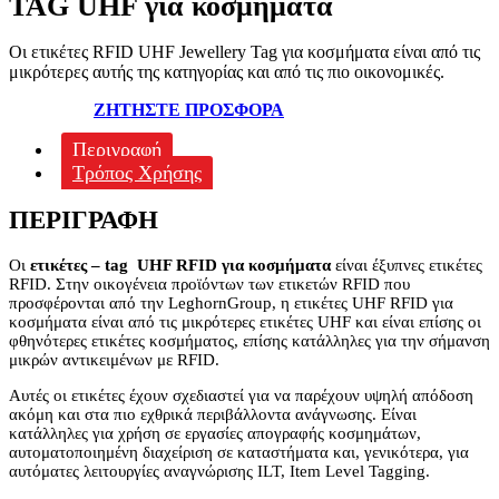
TAG UHF για κοσμήματα
Οι ετικέτες RFID UHF Jewellery Tag για κοσμήματα είναι από τις
μικρότερες αυτής της κατηγορίας και από τις πιο οικονομικές.
ΖΗΤΗΣΤΕ ΠΡΟΣΦΟΡΑ
Περιγραφή
Τρόπος Χρήσης
ΠΕΡΙΓΡΑΦΉ
Οι
ετικέτες – tag UHF RFID για κοσμήματα
είναι έξυπνες ετικέτες
RFID. Στην οικογένεια προϊόντων των ετικετών RFID που
προσφέρονται από την LeghornGroup, η ετικέτες UHF RFID για
κοσμήματα είναι από τις μικρότερες ετικέτες UHF και είναι επίσης οι
φθηνότερες ετικέτες κοσμήματος, επίσης κατάλληλες για την σήμανση
μικρών αντικειμένων με RFID.
Αυτές οι ετικέτες έχουν σχεδιαστεί για να παρέχουν υψηλή απόδοση
ακόμη και στα πιο εχθρικά περιβάλλοντα ανάγνωσης. Είναι
κατάλληλες για χρήση σε εργασίες απογραφής κοσμημάτων,
αυτοματοποιημένη διαχείριση σε καταστήματα και, γενικότερα, για
αυτόματες λειτουργίες αναγνώρισης ILT, Item Level Tagging.