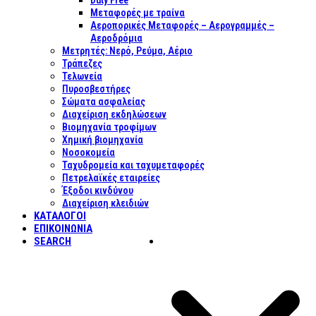
Duty Free
Μεταφορές με τραίνα
Αεροπορικές Μεταφορές – Αερογραμμές –
Αεροδρόμια
Μετρητές: Νερό, Ρεύμα, Αέριο
Τράπεζες
Τελωνεία
Πυροσβεστήρες
Σώματα ασφαλείας
Διαχείριση εκδηλώσεων
Βιομηχανία τροφίμων
Χημική βιομηχανία
Νοσοκομεία
Ταχυδρομεία και ταχυμεταφορές
Πετρελαϊκές εταιρείες
Έξοδοι κινδύνου
Διαχείριση κλειδιών
ΚΑΤΑΛΟΓΟΙ
ΕΠΙΚΟΙΝΩΝΊΑ
SEARCH