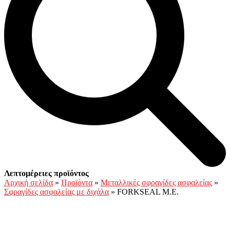
Open
Close
Καλάθι
Λεπτομέρειες προϊόντος
mobile
mobile
Αρχική σελίδα
»
Προϊόντα
»
Μεταλλικές σφραγίδες ασφαλείας
»
menu
menu
Σφραγίδες ασφαλείας με διχάλα
»
FORKSEAL M.E.