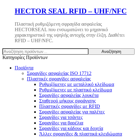
HECTOR SEAL RFID – UHF/NFC
Πλαστική ρυθμιζόμενη σφραγίδα ασφαλείας
HECTORSEAL που ενσωματώνει το μηχανικό
χαρακτηριστικό της υψηλής αντοχής στην έλξη. Διαθέτει
RFID – UHF/NFC.
Αναζήτηση
Αναζήτηση
για:
Κατηγορίες Προϊόντων
Προϊόντα
Σφραγίδες ασφαλείας ISO 17712
Πλαστικές σφραγίδες ασφαλείας
Ρυθμιζόμενες με μεταλλικό κλείδωμα
Ρυθμιζόμενες με πλαστικό κλείδωμα
Σφραγίδες ασφαλείας λουκέτα
Σταθερού μήκους σφράγισης
Πλαστικές σφραγίδες με RFID
Σφραγίδες ασφαλείας για παλέτες
Σφραγίδες για τσάντες
Σφραγίδες για βαρέλια
Σφραγίδες για κάδους και δοχεία
Άλλες σφραγίδες & πλαστικά κλειδώματα