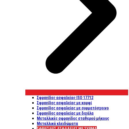
Σφραγίδες ασφαλείας ISO 17712
Σφραγίδες ασφαλείας με καρφί
Σφραγίδες ασφαλείας με συρματόσχοινο
Σφραγίδες ασφαλείας με διχάλα
Μεταλλικές σφραγίδες σταθερού μήκους
Μεταλλικά κλειδώματα
ΣΦΡΑΓΊΔΕΣ ΑΣΦΑΛΕΊΑΣ ΜΕ ΣΎΡΜΑ