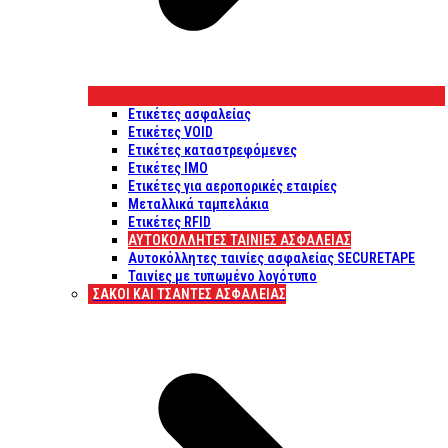
Ετικέτες ασφαλείας
Ετικέτες VOID
Ετικέτες καταστρεφόμενες
Ετικέτες IMO
Ετικέτες για αεροπορικές εταιρίες
Μεταλλικά ταμπελάκια
Ετικέτες RFID
ΑΥΤΟΚΌΛΛΗΤΕΣ ΤΑΙΝΊΕΣ ΑΣΦΑΛΕΊΑΣ
Αυτοκόλλητες ταινίες ασφαλείας SECURETAPE
Ταινίες με τυπωμένο λογότυπο
ΣΆΚΟΙ ΚΑΙ ΤΣΆΝΤΕΣ ΑΣΦΑΛΕΊΑΣ