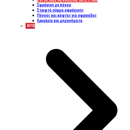
Σφράγιση με πένσα
Στριφτό σύρμα σφράγισης
Πένσες και κόφτες για σφραγίδες
Εργαλεία και μηχανήματα
RFID