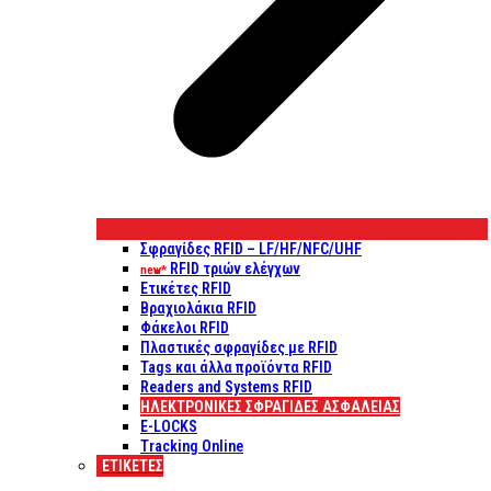
Σφραγίδες RFID – LF/HF/NFC/UHF
RFID τριών ελέγχων
new*
Ετικέτες RFID
Βραχιολάκια RFID
Φάκελοι RFID
Πλαστικές σφραγίδες με RFID
Tags και άλλα προϊόντα RFID
Readers and Systems RFID
ΗΛΕΚΤΡΟΝΙΚΕΣ ΣΦΡΑΓΙΔΕΣ ΑΣΦΑΛΕΙΑΣ
E-LOCKS
Tracking Online
ΕΤΙΚΈΤΕΣ