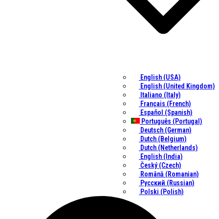
English (USA)
English (United Kingdom)
Italiano (Italy)
Français (French)
Español (Spanish)
Português (Portugal)
Deutsch (German)
Dutch (Belgium)
Dutch (Netherlands)
English (India)
Český (Czech)
Română (Romanian)
Русский (Russian)
Polski (Polish)