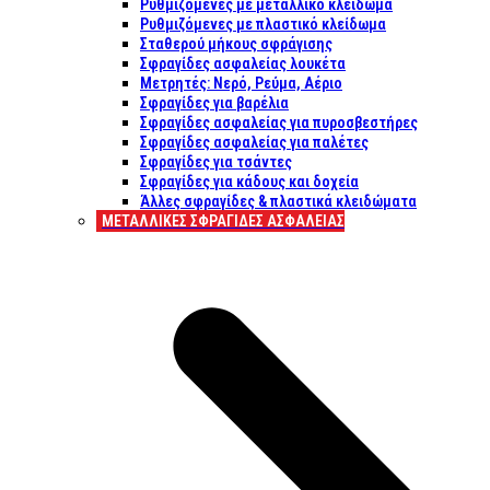
Ρυθμιζόμενες με μεταλλικό κλείδωμα
Ρυθμιζόμενες με πλαστικό κλείδωμα
Σταθερού μήκους σφράγισης
Σφραγίδες ασφαλείας λουκέτα
Μετρητές: Νερό, Ρεύμα, Αέριο
Σφραγίδες για βαρέλια
Σφραγίδες ασφαλείας για πυροσβεστήρες
Σφραγίδες ασφαλείας για παλέτες
Σφραγίδες για τσάντες
Σφραγίδες για κάδους και δοχεία
Άλλες σφραγίδες & πλαστικά κλειδώματα
ΜΕΤΑΛΛΙΚΕΣ ΣΦΡΑΓΙΔΕΣ ΑΣΦΑΛΕΙΑΣ