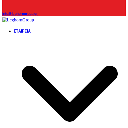
info@leghorngroup.gr
ΕΤΑΙΡΕΊΑ