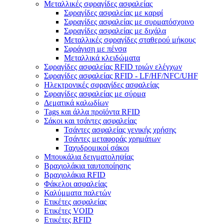
Μεταλλικές σφραγίδες ασφαλείας
Σφραγίδες ασφαλείας με καρφί
Σφραγίδες ασφαλείας με συρματόσχοινο
Σφραγίδες ασφαλείας με διχάλα
Μεταλλικές σφραγίδες σταθερού μήκους
Σφράγιση με πένσα
Μεταλλικά κλειδώματα
Σφραγίδες ασφαλείας RFID τριών ελέγχων
Σφραγίδες ασφαλείας RFID - LF/HF/NFC/UHF
Ηλεκτρονικές σφραγίδες ασφαλείας
Σφραγίδες ασφαλείας με σύρμα
Δεματικά καλωδίων
Tags και άλλα προϊόντα RFID
Σάκοι και τσάντες ασφαλείας
Τσάντες ασφαλείας γενικής χρήσης
Τσάντες μεταφοράς χρημάτων
Ταχυδρομικοί σάκοι
Μπουκάλια δειγματοληψίας
Βραχιολάκια ταυτοποίησης
Βραχιολάκια RFID
Φάκελοι ασφαλείας
Καλύμματα παλετών
Ετικέτες ασφαλείας
Ετικέτες VOID
Ετικέτες RFID