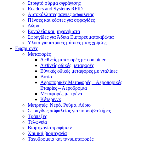
Στριφτό σύρμα σφράγισης
Readers and Systems RFID
Αυτοκόλλητες ταινίες ασφαλείας
Πένσες και κόφτες για σφραγίδες
Δώρα
Εργαλεία και μηχανήματα
Σφραγίδες για Άδεια Εμπορευματοκιβώτια
Υλικά για ιατρικές μάσκες μιας χρήσης
Εφαρμογές
Μεταφορές
Διεθνείς μεταφορές με container
Διεθνείς οδικές μεταφορές
Εθνικές οδικές μεταφορές με νταλίκες
Βυτία
Αεροπορικές Μεταφορές – Αεροπορικές
Εταιρίες – Αεροδρόμια
Μεταφορές με τρένα
Κέτερινγκ
Μετρητές: Νερό, Ρεύμα, Αέριο
Σφραγίδες ασφαλείας για πυροσβεστήρες
Τράπεζες
Τελωνεία
Βιομηχανία τροφίμων
Χημική βιομηχανία
Ταχυδρομεία και ταχυμεταφορές