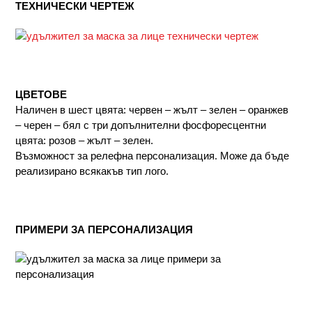
ТЕХНИЧЕСКИ ЧЕРТЕЖ
ЦВЕТОВЕ
Наличен в шест цвята: червен – жълт – зелен – оранжев
– черен – бял с три допълнителни фосфоресцентни
цвята: розов – жълт – зелен.
Възможност за релефна персонализация. Може да бъде
реализирано всякакъв тип лого.
ПРИМЕРИ ЗА ПЕРСОНАЛИЗАЦИЯ