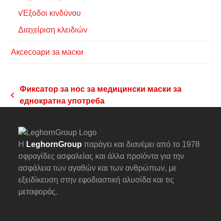
vΈξοδοι κινδύνου
Διαχείριση κλειδιών
Аксесоари за маски
Фиксатор за нос за медицински маски за
previous
еднократна употреба
post:
Η
LeghornGroup
παράγει και διανέμει από το 1978
σφραγίδες ασφαλείας και άλλα προϊόντα για την
ασφάλεια των αγαθών και των ανθρώπων, με
εξειδίκευση στην εφοδιαστική αλυσίδα και τις
μεταφοράς.