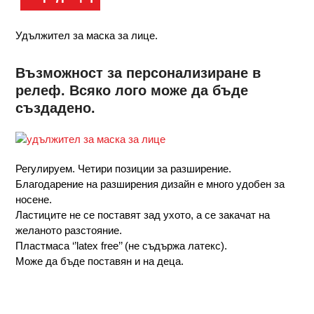
Удължител за маска за лице.
Възможност за персонализиране в
релеф. Всяко лого може да бъде
създадено.
Регулируем. Четири позиции за разширение.
Благодарение на разширения дизайн е много удобен за
носене.
Ластиците не се поставят зад ухото, а се закачат на
желаното разстояние.
Пластмаса ‘’latex free’’ (не съдържа латекс).
Може да бъде поставян и на деца.