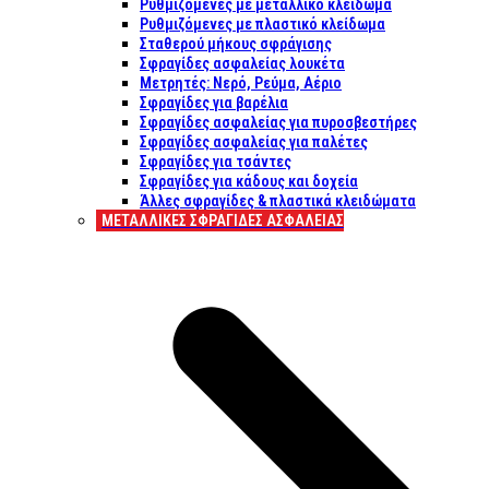
Ρυθμιζόμενες με μεταλλικό κλείδωμα
Ρυθμιζόμενες με πλαστικό κλείδωμα
Σταθερού μήκους σφράγισης
Σφραγίδες ασφαλείας λουκέτα
Μετρητές: Νερό, Ρεύμα, Αέριο
Σφραγίδες για βαρέλια
Σφραγίδες ασφαλείας για πυροσβεστήρες
Σφραγίδες ασφαλείας για παλέτες
Σφραγίδες για τσάντες
Σφραγίδες για κάδους και δοχεία
Άλλες σφραγίδες & πλαστικά κλειδώματα
ΜΕΤΑΛΛΙΚΕΣ ΣΦΡΑΓΙΔΕΣ ΑΣΦΑΛΕΙΑΣ