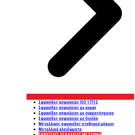
Σφραγίδες ασφαλείας ISO 17712
Σφραγίδες ασφαλείας με καρφί
Σφραγίδες ασφαλείας με συρματόσχοινο
Σφραγίδες ασφαλείας με διχάλα
Μεταλλικές σφραγίδες σταθερού μήκους
Μεταλλικά κλειδώματα
ΣΦΡΑΓΊΔΕΣ ΑΣΦΑΛΕΊΑΣ ΜΕ ΣΎΡΜΑ