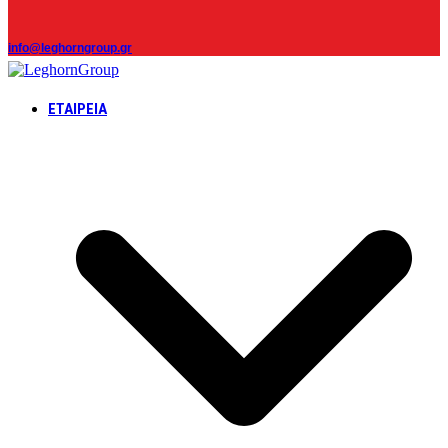
info@leghorngroup.gr
ΕΤΑΙΡΕΊΑ