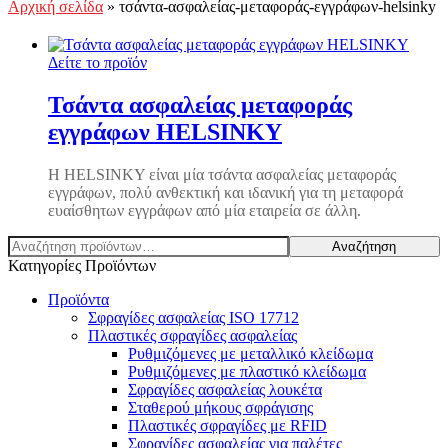
Αρχική σελίδα
»
τσάντα-ασφαλείας-μεταφοράς-εγγράφων-helsinky
Δείτε το προϊόν
Τσάντα ασφαλείας μεταφοράς
εγγράφων HELSINKY
Η HELSINKY είναι μία τσάντα ασφαλείας μεταφοράς
εγγράφων, πολύ ανθεκτική και ιδανική για τη μεταφορά
ευαίσθητων εγγράφων από μία εταιρεία σε άλλη.
Αναζήτηση
Αναζήτηση
για:
Κατηγορίες Προϊόντων
Προϊόντα
Σφραγίδες ασφαλείας ISO 17712
Πλαστικές σφραγίδες ασφαλείας
Ρυθμιζόμενες με μεταλλικό κλείδωμα
Ρυθμιζόμενες με πλαστικό κλείδωμα
Σφραγίδες ασφαλείας λουκέτα
Σταθερού μήκους σφράγισης
Πλαστικές σφραγίδες με RFID
Σφραγίδες ασφαλείας για παλέτες