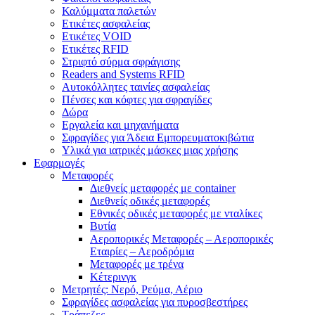
Καλύμματα παλετών
Ετικέτες ασφαλείας
Ετικέτες VOID
Ετικέτες RFID
Στριφτό σύρμα σφράγισης
Readers and Systems RFID
Αυτοκόλλητες ταινίες ασφαλείας
Πένσες και κόφτες για σφραγίδες
Δώρα
Εργαλεία και μηχανήματα
Σφραγίδες για Άδεια Εμπορευματοκιβώτια
Υλικά για ιατρικές μάσκες μιας χρήσης
Εφαρμογές
Μεταφορές
Διεθνείς μεταφορές με container
Διεθνείς οδικές μεταφορές
Εθνικές οδικές μεταφορές με νταλίκες
Βυτία
Αεροπορικές Μεταφορές – Αεροπορικές
Εταιρίες – Αεροδρόμια
Μεταφορές με τρένα
Κέτερινγκ
Μετρητές: Νερό, Ρεύμα, Αέριο
Σφραγίδες ασφαλείας για πυροσβεστήρες
Τράπεζες