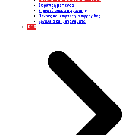
Σφράγιση με πένσα
Στριφτό σύρμα σφράγισης
Πένσες και κόφτες για σφραγίδες
Εργαλεία και μηχανήματα
RFID