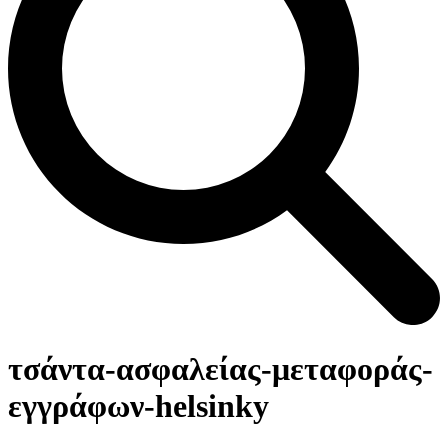
Open
Close
Καλάθι
mobile
mobile
τσάντα-ασφαλείας-μεταφοράς-
menu
menu
εγγράφων-helsinky