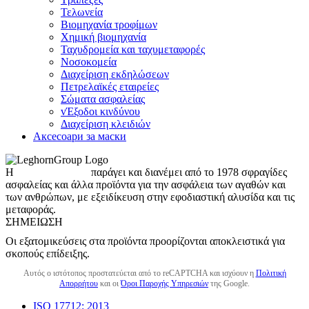
Τελωνεία
Βιομηχανία τροφίμων
Χημική βιομηχανία
Ταχυδρομεία και ταχυμεταφορές
Νοσοκομεία
Διαχείριση εκδηλώσεων
Πετρελαϊκές εταιρείες
Σώματα ασφαλείας
vΈξοδοι κινδύνου
Διαχείριση κλειδιών
Аксесоари за маски
Η
LeghornGroup
παράγει και διανέμει από το 1978 σφραγίδες
ασφαλείας και άλλα προϊόντα για την ασφάλεια των αγαθών και
των ανθρώπων, με εξειδίκευση στην εφοδιαστική αλυσίδα και τις
μεταφοράς.
ΣΗΜΕΊΩΣΗ
Οι εξατομικεύσεις στα προϊόντα προορίζονται αποκλειστικά για
σκοπούς επίδειξης.
Αυτός ο ιστότοπος προστατεύεται από το reCAPTCHA και ισχύουν η
Πολιτική
Απορρήτου
και οι
Όροι Παροχής Υπηρεσιών
της Google.
ISO 17712: 2013