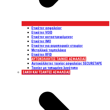
Ετικέτες ασφαλείας
Ετικέτες VOID
Ετικέτες καταστρεφόμενες
Ετικέτες IMO
Ετικέτες για αεροπορικές εταιρίες
Μεταλλικά ταμπελάκια
Ετικέτες RFID
ΑΥΤΟΚΌΛΛΗΤΕΣ ΤΑΙΝΊΕΣ ΑΣΦΑΛΕΊΑΣ
Αυτοκόλλητες ταινίες ασφαλείας SECURETAPE
Ταινίες με τυπωμένο λογότυπο
ΣΆΚΟΙ ΚΑΙ ΤΣΆΝΤΕΣ ΑΣΦΑΛΕΊΑΣ