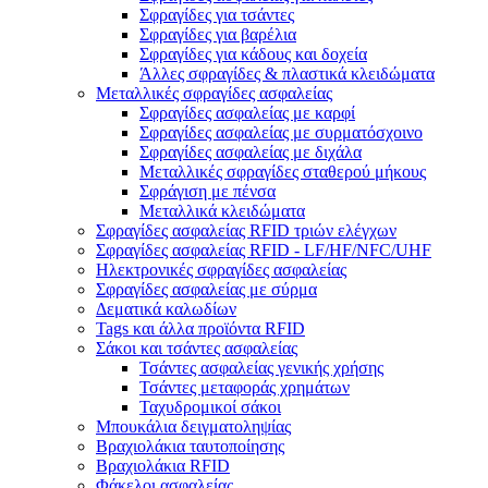
Σφραγίδες για τσάντες
Σφραγίδες για βαρέλια
Σφραγίδες για κάδους και δοχεία
Άλλες σφραγίδες & πλαστικά κλειδώματα
Μεταλλικές σφραγίδες ασφαλείας
Σφραγίδες ασφαλείας με καρφί
Σφραγίδες ασφαλείας με συρματόσχοινο
Σφραγίδες ασφαλείας με διχάλα
Μεταλλικές σφραγίδες σταθερού μήκους
Σφράγιση με πένσα
Μεταλλικά κλειδώματα
Σφραγίδες ασφαλείας RFID τριών ελέγχων
Σφραγίδες ασφαλείας RFID - LF/HF/NFC/UHF
Ηλεκτρονικές σφραγίδες ασφαλείας
Σφραγίδες ασφαλείας με σύρμα
Δεματικά καλωδίων
Tags και άλλα προϊόντα RFID
Σάκοι και τσάντες ασφαλείας
Τσάντες ασφαλείας γενικής χρήσης
Τσάντες μεταφοράς χρημάτων
Ταχυδρομικοί σάκοι
Μπουκάλια δειγματοληψίας
Βραχιολάκια ταυτοποίησης
Βραχιολάκια RFID
Φάκελοι ασφαλείας