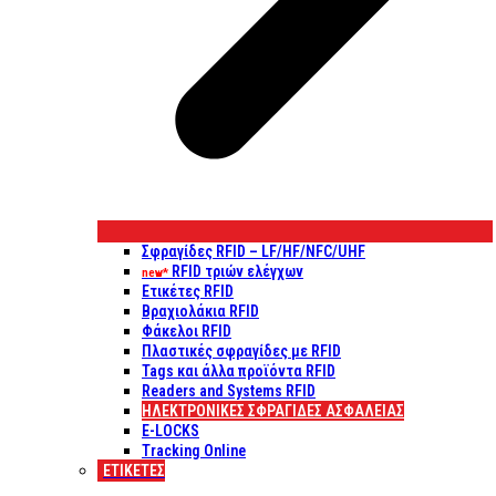
Σφραγίδες RFID – LF/HF/NFC/UHF
RFID τριών ελέγχων
new*
Ετικέτες RFID
Βραχιολάκια RFID
Φάκελοι RFID
Πλαστικές σφραγίδες με RFID
Tags και άλλα προϊόντα RFID
Readers and Systems RFID
ΗΛΕΚΤΡΟΝΙΚΕΣ ΣΦΡΑΓΙΔΕΣ ΑΣΦΑΛΕΙΑΣ
E-LOCKS
Tracking Online
ΕΤΙΚΈΤΕΣ