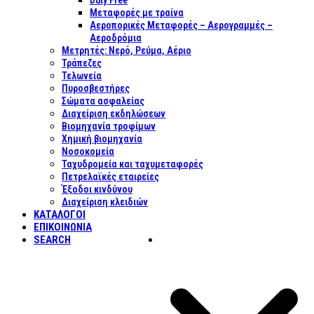
Duty Free
Μεταφορές με τραίνα
Αεροπορικές Μεταφορές – Αερογραμμές –
Αεροδρόμια
Μετρητές: Νερό, Ρεύμα, Αέριο
Τράπεζες
Τελωνεία
Πυροσβεστήρες
Σώματα ασφαλείας
Διαχείριση εκδηλώσεων
Βιομηχανία τροφίμων
Χημική βιομηχανία
Νοσοκομεία
Ταχυδρομεία και ταχυμεταφορές
Πετρελαϊκές εταιρείες
Έξοδοι κινδύνου
Διαχείριση κλειδιών
ΚΑΤΑΛΟΓΟΙ
ΕΠΙΚΟΙΝΩΝΊΑ
SEARCH