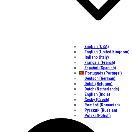
English (USA)
English (United Kingdom)
Italiano (Italy)
Français (French)
Español (Spanish)
Português (Portugal)
Deutsch (German)
Dutch (Belgium)
Dutch (Netherlands)
English (India)
Český (Czech)
Română (Romanian)
Русский (Russian)
Polski (Polish)