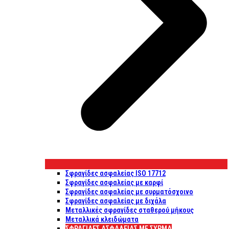
Σφραγίδες ασφαλείας ISO 17712
Σφραγίδες ασφαλείας με καρφί
Σφραγίδες ασφαλείας με συρματόσχοινο
Σφραγίδες ασφαλείας με διχάλα
Μεταλλικές σφραγίδες σταθερού μήκους
Μεταλλικά κλειδώματα
ΣΦΡΑΓΊΔΕΣ ΑΣΦΑΛΕΊΑΣ ΜΕ ΣΎΡΜΑ