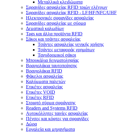
Μεταλλικά κλειδώματα
Σφραγίδες ασφαλείας RFID τριών ελέγχων
Σφραγίδες ασφαλείας RFID - LF/HF/NFC/UHF
Ηλεκτρονικές σφραγίδες ασφαλείας
Σφραγίδες ασφαλείας με σύρμα
Δεματικά καλωδίων
Tags και άλλα προϊόντα RFID
Σάκοι και τσάντες ασφαλείας
Τσάντες ασφαλείας γενικής χρήσης
Τσάντες μεταφοράς χρημάτων
Ταχυδρομικοί σάκοι
Μπουκάλια δειγματοληψίας
Βραχιολάκια ταυτοποίησης
Βραχιολάκια RFID
Φάκελοι ασφαλείας
Καλύμματα παλετών
Ετικέτες ασφαλείας
Ετικέτες VOID
Ετικέτες RFID
Στριφτό σύρμα σφράγισης
Readers and Systems RFID
Αυτοκόλλητες ταινίες ασφαλείας
Πένσες και κόφτες για σφραγίδες
Δώρα
Εργαλεία και μηχανήματα