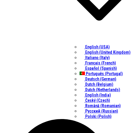
English (USA)
English (United Kingdom)
Italiano (Italy)
Français (French)
Español (Spanish)
Português (Portugal)
Deutsch (German)
Dutch (Belgium)
Dutch (Netherlands)
English (India)
Český (Czech)
Română (Romanian)
Русский (Russian)
Polski (Polish)