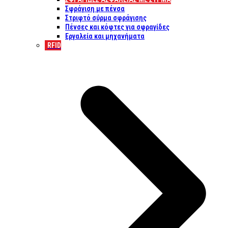
Σφράγιση με πένσα
Στριφτό σύρμα σφράγισης
Πένσες και κόφτες για σφραγίδες
Εργαλεία και μηχανήματα
RFID