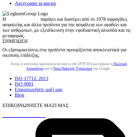
Аксесоари за маски
Η
LeghornGroup
παράγει και διανέμει από το 1978 σφραγίδες
ασφαλείας και άλλα προϊόντα για την ασφάλεια των αγαθών και
των ανθρώπων, με εξειδίκευση στην εφοδιαστική αλυσίδα και τις
μεταφοράς.
ΣΗΜΕΊΩΣΗ
Οι εξατομικεύσεις στα προϊόντα προορίζονται αποκλειστικά για
σκοπούς επίδειξης.
Αυτός ο ιστότοπος προστατεύεται από το reCAPTCHA και ισχύουν η
Πολιτική
Απορρήτου
και οι
Όροι Παροχής Υπηρεσιών
της Google.
ISO 17712: 2013
ISO 9001
Επικοινωνήστε μαζί μας
Blog
ΕΠΙΚΟΙΝΩΝΉΣΤΕ ΜΑΖΊ ΜΑΣ
+30 26410 48161