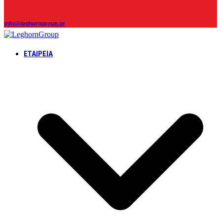
info@leghorngroup.gr
ΕΤΑΙΡΕΊΑ