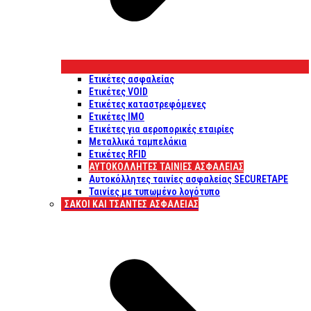
Ετικέτες ασφαλείας
Ετικέτες VOID
Ετικέτες καταστρεφόμενες
Ετικέτες IMO
Ετικέτες για αεροπορικές εταιρίες
Μεταλλικά ταμπελάκια
Ετικέτες RFID
ΑΥΤΟΚΌΛΛΗΤΕΣ ΤΑΙΝΊΕΣ ΑΣΦΑΛΕΊΑΣ
Αυτοκόλλητες ταινίες ασφαλείας SECURETAPE
Ταινίες με τυπωμένο λογότυπο
ΣΆΚΟΙ ΚΑΙ ΤΣΆΝΤΕΣ ΑΣΦΑΛΕΊΑΣ