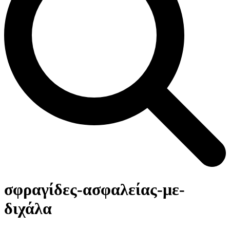
Open
Close
Καλάθι
mobile
mobile
σφραγίδες-ασφαλείας-με-
menu
menu
διχάλα