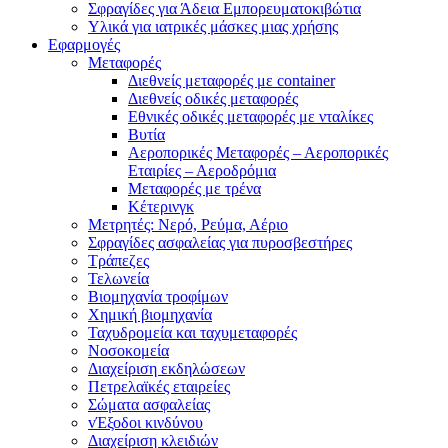
Σφραγίδες για Άδεια Εμπορευματοκιβώτια
Υλικά για ιατρικές μάσκες μιας χρήσης
Εφαρμογές
Μεταφορές
Διεθνείς μεταφορές με container
Διεθνείς οδικές μεταφορές
Εθνικές οδικές μεταφορές με νταλίκες
Βυτία
Αεροπορικές Μεταφορές – Αεροπορικές
Εταιρίες – Αεροδρόμια
Μεταφορές με τρένα
Κέτερινγκ
Μετρητές: Νερό, Ρεύμα, Αέριο
Σφραγίδες ασφαλείας για πυροσβεστήρες
Τράπεζες
Τελωνεία
Βιομηχανία τροφίμων
Χημική βιομηχανία
Ταχυδρομεία και ταχυμεταφορές
Νοσοκομεία
Διαχείριση εκδηλώσεων
Πετρελαϊκές εταιρείες
Σώματα ασφαλείας
vΈξοδοι κινδύνου
Διαχείριση κλειδιών