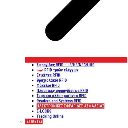
Σφραγίδες RFID – LF/HF/NFC/UHF
RFID τριών ελέγχων
new*
Ετικέτες RFID
Βραχιολάκια RFID
Φάκελοι RFID
Πλαστικές σφραγίδες με RFID
Tags και άλλα προϊόντα RFID
Readers and Systems RFID
ΗΛΕΚΤΡΟΝΙΚΕΣ ΣΦΡΑΓΙΔΕΣ ΑΣΦΑΛΕΙΑΣ
E-LOCKS
Tracking Online
ΕΤΙΚΈΤΕΣ