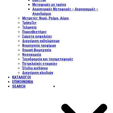
Duty Free
Μεταφορές με τραίνα
Αεροπορικές Μεταφορές – Αερογραμμές –
Αεροδρόμια
Μετρητές: Νερό, Ρεύμα, Αέριο
Τράπεζες
Τελωνεία
Πυροσβεστήρες
Σώματα ασφαλείας
Διαχείριση εκδηλώσεων
Βιομηχανία τροφίμων
Χημική βιομηχανία
Νοσοκομεία
Ταχυδρομεία και ταχυμεταφορές
Πετρελαϊκές εταιρείες
Έξοδοι κινδύνου
Διαχείριση κλειδιών
ΚΑΤΑΛΟΓΟΙ
ΕΠΙΚΟΙΝΩΝΊΑ
SEARCH