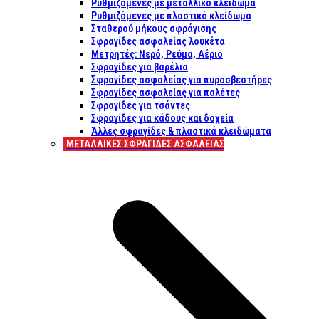
Ρυθμιζόμενες με μεταλλικό κλείδωμα
Ρυθμιζόμενες με πλαστικό κλείδωμα
Σταθερού μήκους σφράγισης
Σφραγίδες ασφαλείας λουκέτα
Μετρητές: Νερό, Ρεύμα, Αέριο
Σφραγίδες για βαρέλια
Σφραγίδες ασφαλείας για πυροσβεστήρες
Σφραγίδες ασφαλείας για παλέτες
Σφραγίδες για τσάντες
Σφραγίδες για κάδους και δοχεία
Άλλες σφραγίδες & πλαστικά κλειδώματα
ΜΕΤΑΛΛΙΚΕΣ ΣΦΡΑΓΙΔΕΣ ΑΣΦΑΛΕΙΑΣ