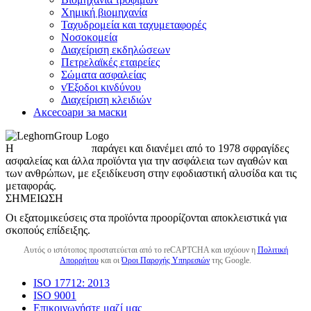
Χημική βιομηχανία
Ταχυδρομεία και ταχυμεταφορές
Νοσοκομεία
Διαχείριση εκδηλώσεων
Πετρελαϊκές εταιρείες
Σώματα ασφαλείας
vΈξοδοι κινδύνου
Διαχείριση κλειδιών
Аксесоари за маски
Η
LeghornGroup
παράγει και διανέμει από το 1978 σφραγίδες
ασφαλείας και άλλα προϊόντα για την ασφάλεια των αγαθών και
των ανθρώπων, με εξειδίκευση στην εφοδιαστική αλυσίδα και τις
μεταφοράς.
ΣΗΜΕΊΩΣΗ
Οι εξατομικεύσεις στα προϊόντα προορίζονται αποκλειστικά για
σκοπούς επίδειξης.
Αυτός ο ιστότοπος προστατεύεται από το reCAPTCHA και ισχύουν η
Πολιτική
Απορρήτου
και οι
Όροι Παροχής Υπηρεσιών
της Google.
ISO 17712: 2013
ISO 9001
Επικοινωνήστε μαζί μας