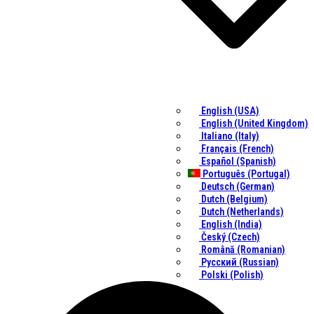
English (USA)
English (United Kingdom)
Italiano (Italy)
Français (French)
Español (Spanish)
Português (Portugal)
Deutsch (German)
Dutch (Belgium)
Dutch (Netherlands)
English (India)
Český (Czech)
Română (Romanian)
Русский (Russian)
Polski (Polish)