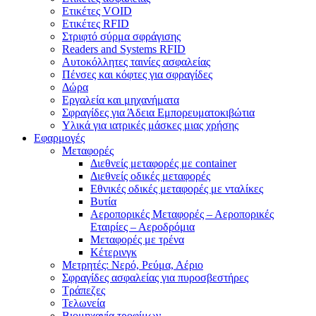
Ετικέτες VOID
Ετικέτες RFID
Στριφτό σύρμα σφράγισης
Readers and Systems RFID
Αυτοκόλλητες ταινίες ασφαλείας
Πένσες και κόφτες για σφραγίδες
Δώρα
Εργαλεία και μηχανήματα
Σφραγίδες για Άδεια Εμπορευματοκιβώτια
Υλικά για ιατρικές μάσκες μιας χρήσης
Εφαρμογές
Μεταφορές
Διεθνείς μεταφορές με container
Διεθνείς οδικές μεταφορές
Εθνικές οδικές μεταφορές με νταλίκες
Βυτία
Αεροπορικές Μεταφορές – Αεροπορικές
Εταιρίες – Αεροδρόμια
Μεταφορές με τρένα
Κέτερινγκ
Μετρητές: Νερό, Ρεύμα, Αέριο
Σφραγίδες ασφαλείας για πυροσβεστήρες
Τράπεζες
Τελωνεία
Βιομηχανία τροφίμων