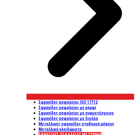
Σφραγίδες ασφαλείας ISO 17712
Σφραγίδες ασφαλείας με καρφί
Σφραγίδες ασφαλείας με συρματόσχοινο
Σφραγίδες ασφαλείας με διχάλα
Μεταλλικές σφραγίδες σταθερού μήκους
Μεταλλικά κλειδώματα
ΣΦΡΑΓΊΔΕΣ ΑΣΦΑΛΕΊΑΣ ΜΕ ΣΎΡΜΑ