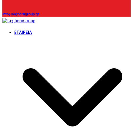
info@leghorngroup.gr
ΕΤΑΙΡΕΊΑ