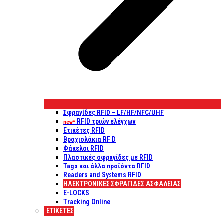
Σφραγίδες RFID – LF/HF/NFC/UHF
RFID τριών ελέγχων
new*
Ετικέτες RFID
Βραχιολάκια RFID
Φάκελοι RFID
Πλαστικές σφραγίδες με RFID
Tags και άλλα προϊόντα RFID
Readers and Systems RFID
ΗΛΕΚΤΡΟΝΙΚΕΣ ΣΦΡΑΓΙΔΕΣ ΑΣΦΑΛΕΙΑΣ
E-LOCKS
Tracking Online
ΕΤΙΚΈΤΕΣ