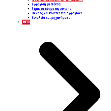
Σφράγιση με πένσα
Στριφτό σύρμα σφράγισης
Πένσες και κόφτες για σφραγίδες
Εργαλεία και μηχανήματα
RFID