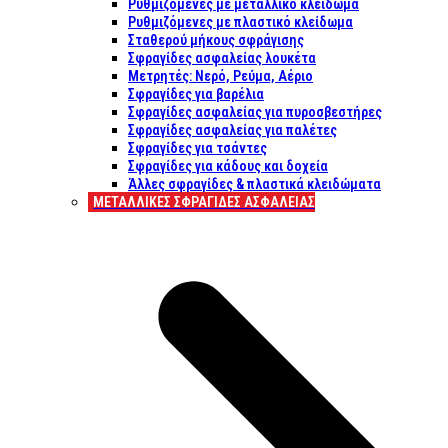
Ρυθμιζόμενες με μεταλλικό κλείδωμα
Ρυθμιζόμενες με πλαστικό κλείδωμα
Σταθερού μήκους σφράγισης
Σφραγίδες ασφαλείας λουκέτα
Μετρητές: Νερό, Ρεύμα, Αέριο
Σφραγίδες για βαρέλια
Σφραγίδες ασφαλείας για πυροσβεστήρες
Σφραγίδες ασφαλείας για παλέτες
Σφραγίδες για τσάντες
Σφραγίδες για κάδους και δοχεία
Άλλες σφραγίδες & πλαστικά κλειδώματα
ΜΕΤΑΛΛΙΚΕΣ ΣΦΡΑΓΙΔΕΣ ΑΣΦΑΛΕΙΑΣ