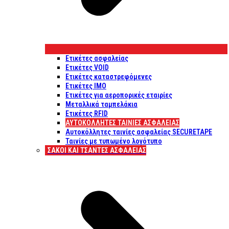
Ετικέτες ασφαλείας
Ετικέτες VOID
Ετικέτες καταστρεφόμενες
Ετικέτες IMO
Ετικέτες για αεροπορικές εταιρίες
Μεταλλικά ταμπελάκια
Ετικέτες RFID
ΑΥΤΟΚΌΛΛΗΤΕΣ ΤΑΙΝΊΕΣ ΑΣΦΑΛΕΊΑΣ
Αυτοκόλλητες ταινίες ασφαλείας SECURETAPE
Ταινίες με τυπωμένο λογότυπο
ΣΆΚΟΙ ΚΑΙ ΤΣΆΝΤΕΣ ΑΣΦΑΛΕΊΑΣ