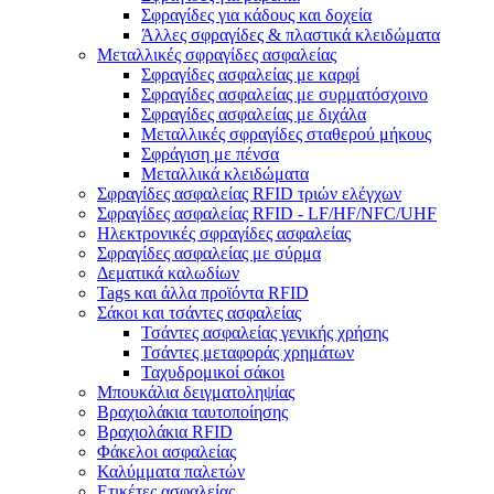
Σφραγίδες για κάδους και δοχεία
Άλλες σφραγίδες & πλαστικά κλειδώματα
Μεταλλικές σφραγίδες ασφαλείας
Σφραγίδες ασφαλείας με καρφί
Σφραγίδες ασφαλείας με συρματόσχοινο
Σφραγίδες ασφαλείας με διχάλα
Μεταλλικές σφραγίδες σταθερού μήκους
Σφράγιση με πένσα
Μεταλλικά κλειδώματα
Σφραγίδες ασφαλείας RFID τριών ελέγχων
Σφραγίδες ασφαλείας RFID - LF/HF/NFC/UHF
Ηλεκτρονικές σφραγίδες ασφαλείας
Σφραγίδες ασφαλείας με σύρμα
Δεματικά καλωδίων
Tags και άλλα προϊόντα RFID
Σάκοι και τσάντες ασφαλείας
Τσάντες ασφαλείας γενικής χρήσης
Τσάντες μεταφοράς χρημάτων
Ταχυδρομικοί σάκοι
Μπουκάλια δειγματοληψίας
Βραχιολάκια ταυτοποίησης
Βραχιολάκια RFID
Φάκελοι ασφαλείας
Καλύμματα παλετών
Ετικέτες ασφαλείας