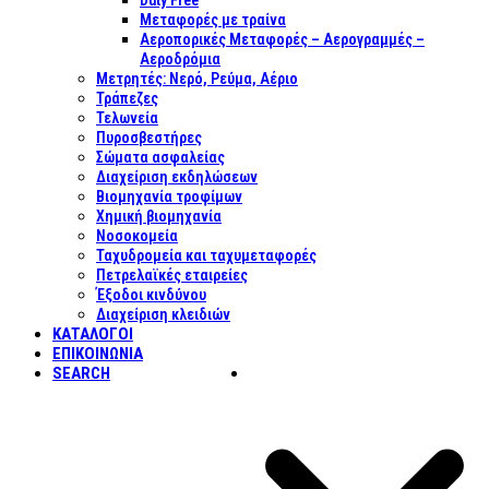
Duty Free
Μεταφορές με τραίνα
Αεροπορικές Μεταφορές – Αερογραμμές –
Αεροδρόμια
Μετρητές: Νερό, Ρεύμα, Αέριο
Τράπεζες
Τελωνεία
Πυροσβεστήρες
Σώματα ασφαλείας
Διαχείριση εκδηλώσεων
Βιομηχανία τροφίμων
Χημική βιομηχανία
Νοσοκομεία
Ταχυδρομεία και ταχυμεταφορές
Πετρελαϊκές εταιρείες
Έξοδοι κινδύνου
Διαχείριση κλειδιών
ΚΑΤΑΛΟΓΟΙ
ΕΠΙΚΟΙΝΩΝΊΑ
SEARCH