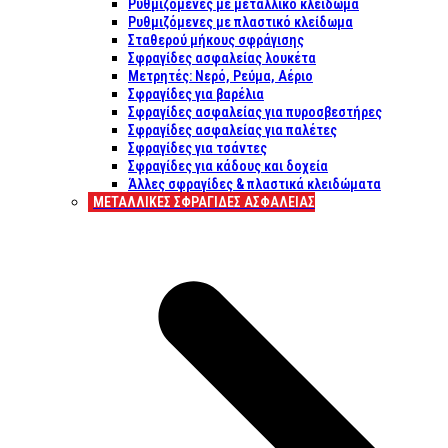
Ρυθμιζόμενες με μεταλλικό κλείδωμα
Ρυθμιζόμενες με πλαστικό κλείδωμα
Σταθερού μήκους σφράγισης
Σφραγίδες ασφαλείας λουκέτα
Μετρητές: Νερό, Ρεύμα, Αέριο
Σφραγίδες για βαρέλια
Σφραγίδες ασφαλείας για πυροσβεστήρες
Σφραγίδες ασφαλείας για παλέτες
Σφραγίδες για τσάντες
Σφραγίδες για κάδους και δοχεία
Άλλες σφραγίδες & πλαστικά κλειδώματα
ΜΕΤΑΛΛΙΚΕΣ ΣΦΡΑΓΙΔΕΣ ΑΣΦΑΛΕΙΑΣ