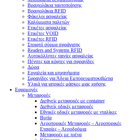
Βραχιολάκια ταυτοποίησης
Βραχιολάκια RFID
Φάκελοι ασφαλείας
Καλύμματα παλετών
Ετικέτες ασφαλείας
Ετικέτες VOID
Ετικέτες RFID
Στριφτό σύρμα σφράγισης
Readers and Systems RFID
Αυτοκόλλητες ταινίες ασφαλείας
Πένσες και κόφτες για σφραγίδες
Δώρα
Εργαλεία και μηχανήματα
Σφραγίδες για Άδεια Εμπορευματοκιβώτια
Υλικά για ιατρικές μάσκες μιας χρήσης
Εφαρμογές
Μεταφορές
Διεθνείς μεταφορές με container
Διεθνείς οδικές μεταφορές
Εθνικές οδικές μεταφορές με νταλίκες
Βυτία
Αεροπορικές Μεταφορές – Αεροπορικές
Εταιρίες – Αεροδρόμια
Μεταφορές με τρένα