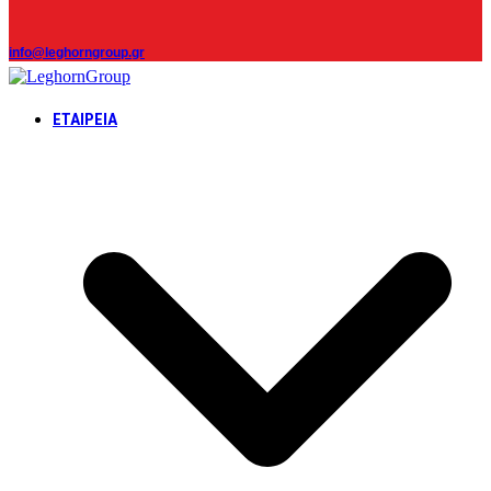
info@leghorngroup.gr
ΕΤΑΙΡΕΊΑ