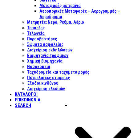
Duty Free
Μεταφορές με τραίνα
Αεροπορικές Μεταφορές – Αερογραμμές –
Αεροδρόμια
Μετρητές: Νερό, Ρεύμα, Αέριο
Τράπεζες
Τελωνεία
Πυροσβεστήρες
Σώματα ασφαλείας
Διαχείριση εκδηλώσεων
Βιομηχανία τροφίμων
Χημική βιομηχανία
Νοσοκομεία
Ταχυδρομεία και ταχυμεταφορές
Πετρελαϊκές εταιρείες
Έξοδοι κινδύνου
Διαχείριση κλειδιών
ΚΑΤΑΛΟΓΟΙ
ΕΠΙΚΟΙΝΩΝΊΑ
SEARCH