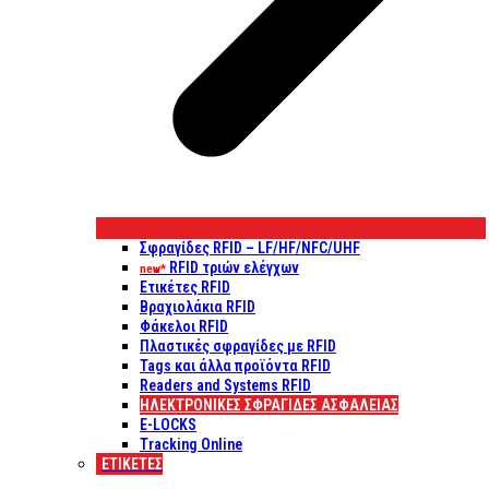
Σφραγίδες RFID – LF/HF/NFC/UHF
RFID τριών ελέγχων
new*
Ετικέτες RFID
Βραχιολάκια RFID
Φάκελοι RFID
Πλαστικές σφραγίδες με RFID
Tags και άλλα προϊόντα RFID
Readers and Systems RFID
ΗΛΕΚΤΡΟΝΙΚΕΣ ΣΦΡΑΓΙΔΕΣ ΑΣΦΑΛΕΙΑΣ
E-LOCKS
Tracking Online
ΕΤΙΚΈΤΕΣ