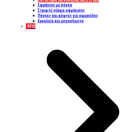
Σφράγιση με πένσα
Στριφτό σύρμα σφράγισης
Πένσες και κόφτες για σφραγίδες
Εργαλεία και μηχανήματα
RFID