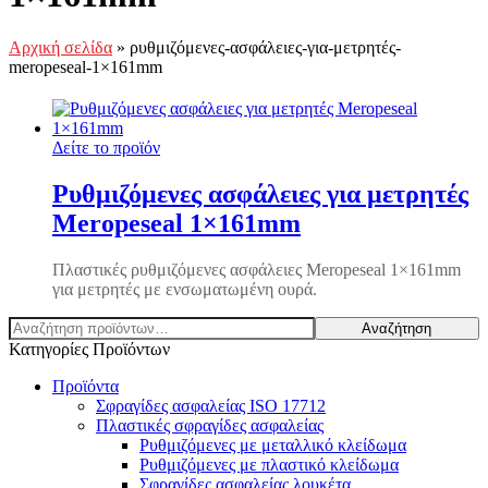
Αρχική σελίδα
»
ρυθμιζόμενες-ασφάλειες-για-μετρητές-
meropeseal-1×161mm
Δείτε το προϊόν
Ρυθμιζόμενες ασφάλειες για μετρητές
Meropeseal 1×161mm
Πλαστικές ρυθμιζόμενες ασφάλειες Meropeseal 1×161mm
για μετρητές με ενσωματωμένη ουρά.
Αναζήτηση
Αναζήτηση
για:
Κατηγορίες Προϊόντων
Προϊόντα
Σφραγίδες ασφαλείας ISO 17712
Πλαστικές σφραγίδες ασφαλείας
Ρυθμιζόμενες με μεταλλικό κλείδωμα
Ρυθμιζόμενες με πλαστικό κλείδωμα
Σφραγίδες ασφαλείας λουκέτα