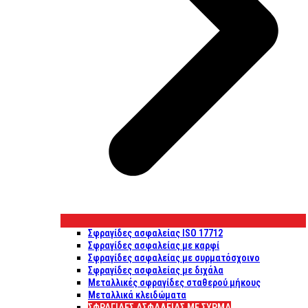
Σφραγίδες ασφαλείας ISO 17712
Σφραγίδες ασφαλείας με καρφί
Σφραγίδες ασφαλείας με συρματόσχοινο
Σφραγίδες ασφαλείας με διχάλα
Μεταλλικές σφραγίδες σταθερού μήκους
Μεταλλικά κλειδώματα
ΣΦΡΑΓΊΔΕΣ ΑΣΦΑΛΕΊΑΣ ΜΕ ΣΎΡΜΑ