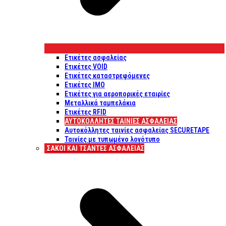
Ετικέτες ασφαλείας
Ετικέτες VOID
Ετικέτες καταστρεφόμενες
Ετικέτες IMO
Ετικέτες για αεροπορικές εταιρίες
Μεταλλικά ταμπελάκια
Ετικέτες RFID
ΑΥΤΟΚΌΛΛΗΤΕΣ ΤΑΙΝΊΕΣ ΑΣΦΑΛΕΊΑΣ
Αυτοκόλλητες ταινίες ασφαλείας SECURETAPE
Ταινίες με τυπωμένο λογότυπο
ΣΆΚΟΙ ΚΑΙ ΤΣΆΝΤΕΣ ΑΣΦΑΛΕΊΑΣ