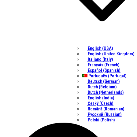
English (USA)
English (United Kingdom)
Italiano (Italy)
Français (French)
Español (Spanish)
Português (Portugal)
Deutsch (German)
Dutch (Belgium)
Dutch (Netherlands)
English (India)
Český (Czech)
Română (Romanian)
Русский (Russian)
Polski (Polish)