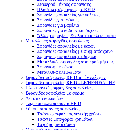
Σταθερού μήκους σφράγισης
Πλαστικές σφραγίδες με RFID
Σφραγίδες ασφαλείας για παλέτες
Σφραγίδες για τσάντες
Σφραγίδες για βαρέλια
Σφραγίδες για κάδους και δοχεία
Άλλες σφραγίδες & πλαστικά κλειδώματα
Μεταλλικές σφραγίδες ασφαλείας
Σφραγίδες ασφαλείας με καρφί
Σφραγίδες ασφαλείας με συρματόσχοινο
Σφραγίδες ασφαλείας με διχάλα
Μεταλλικές σφραγίδες σταθερού μήκους
Σφράγιση με πένσα
Μεταλλικά κλειδώματα
Σφραγίδες ασφαλείας RFID τριών ελέγχων
Σφραγίδες ασφαλείας RFID - LF/HF/NFC/UHF
Ηλεκτρονικές σφραγίδες ασφαλείας
Σφραγίδες ασφαλείας με σύρμα
Δεματικά καλωδίων
Tags και άλλα προϊόντα RFID
Σάκοι και τσάντες ασφαλείας
Τσάντες ασφαλείας γενικής χρήσης
Τσάντες μεταφοράς χρημάτων
Ταχυδρομικοί σάκοι
Μπουκάλια δειγματοληψίας