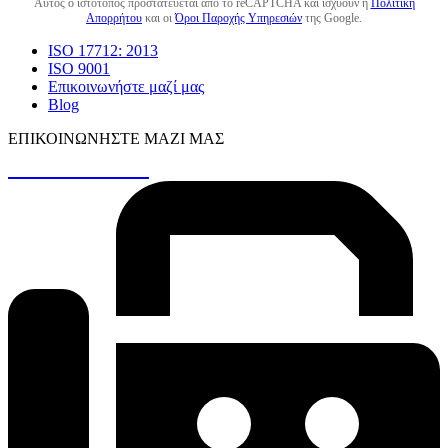
Αυτός ο ιστότοπος προστατεύεται από το reCAPTCHA και ισχύουν η
Πολιτική
Απορρήτου
και οι
Όροι Παροχής Υπηρεσιών
της Google.
ISO 17712: 2013
ISO 9001
Επικοινωνήστε μαζί μας
Blog
ΕΠΙΚΟΙΝΩΝΉΣΤΕ ΜΑΖΊ ΜΑΣ
+30 26410 48161