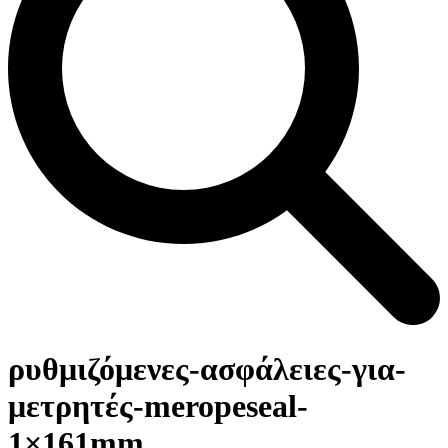
Open
Close
Καλάθι
mobile
mobile
ρυθμιζόμενες-ασφάλειες-για-
menu
menu
μετρητές-meropeseal-
1×161mm