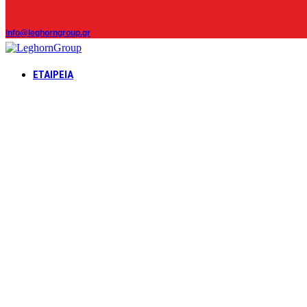
info@leghorngroup.gr
ΕΤΑΙΡΕΊΑ