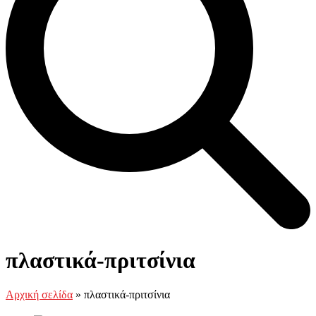
Open
Close
Καλάθι
mobile
mobile
πλαστικά-πριτσίνια
menu
menu
Αρχική σελίδα
»
πλαστικά-πριτσίνια