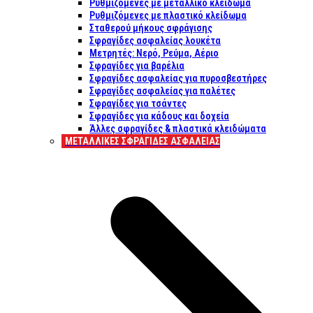
Ρυθμιζόμενες με μεταλλικό κλείδωμα
Ρυθμιζόμενες με πλαστικό κλείδωμα
Σταθερού μήκους σφράγισης
Σφραγίδες ασφαλείας λουκέτα
Μετρητές: Νερό, Ρεύμα, Αέριο
Σφραγίδες για βαρέλια
Σφραγίδες ασφαλείας για πυροσβεστήρες
Σφραγίδες ασφαλείας για παλέτες
Σφραγίδες για τσάντες
Σφραγίδες για κάδους και δοχεία
Άλλες σφραγίδες & πλαστικά κλειδώματα
ΜΕΤΑΛΛΙΚΕΣ ΣΦΡΑΓΙΔΕΣ ΑΣΦΑΛΕΙΑΣ