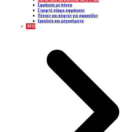
Σφράγιση με πένσα
Στριφτό σύρμα σφράγισης
Πένσες και κόφτες για σφραγίδες
Εργαλεία και μηχανήματα
RFID