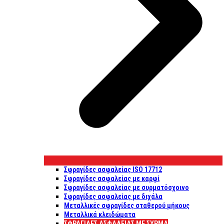
Σφραγίδες ασφαλείας ISO 17712
Σφραγίδες ασφαλείας με καρφί
Σφραγίδες ασφαλείας με συρματόσχοινο
Σφραγίδες ασφαλείας με διχάλα
Μεταλλικές σφραγίδες σταθερού μήκους
Μεταλλικά κλειδώματα
ΣΦΡΑΓΊΔΕΣ ΑΣΦΑΛΕΊΑΣ ΜΕ ΣΎΡΜΑ