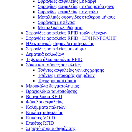
Σφραγίδες ασφαλείας με καρφί
Σφραγίδες ασφαλείας με συρματόσχοινο
Σφραγίδες ασφαλείας με διχάλα
Μεταλλικές σφραγίδες σταθερού μήκους
Σφράγιση με πένσα
Μεταλλικά κλειδώματα
Σφραγίδες ασφαλείας RFID τριών ελέγχων
Σφραγίδες ασφαλείας RFID - LF/HF/NFC/UHF
Ηλεκτρονικές σφραγίδες ασφαλείας
Σφραγίδες ασφαλείας με σύρμα
Δεματικά καλωδίων
Tags και άλλα προϊόντα RFID
Σάκοι και τσάντες ασφαλείας
Τσάντες ασφαλείας γενικής χρήσης
Τσάντες μεταφοράς χρημάτων
Ταχυδρομικοί σάκοι
Μπουκάλια δειγματοληψίας
Βραχιολάκια ταυτοποίησης
Βραχιολάκια RFID
Φάκελοι ασφαλείας
Καλύμματα παλετών
Ετικέτες ασφαλείας
Ετικέτες VOID
Ετικέτες RFID
Στριφτό σύρμα σφράγισης