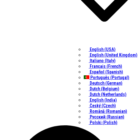
English (USA)
English (United Kingdom)
Italiano (Italy)
Français (French)
Español (Spanish)
Português (Portugal)
Deutsch (German)
Dutch (Belgium)
Dutch (Netherlands)
English (India)
Český (Czech)
Română (Romanian)
Русский (Russian)
Polski (Polish)