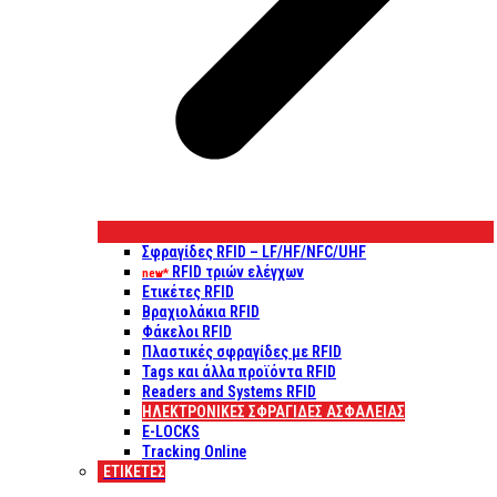
Σφραγίδες RFID – LF/HF/NFC/UHF
RFID τριών ελέγχων
new*
Ετικέτες RFID
Βραχιολάκια RFID
Φάκελοι RFID
Πλαστικές σφραγίδες με RFID
Tags και άλλα προϊόντα RFID
Readers and Systems RFID
ΗΛΕΚΤΡΟΝΙΚΕΣ ΣΦΡΑΓΙΔΕΣ ΑΣΦΑΛΕΙΑΣ
E-LOCKS
Tracking Online
ΕΤΙΚΈΤΕΣ