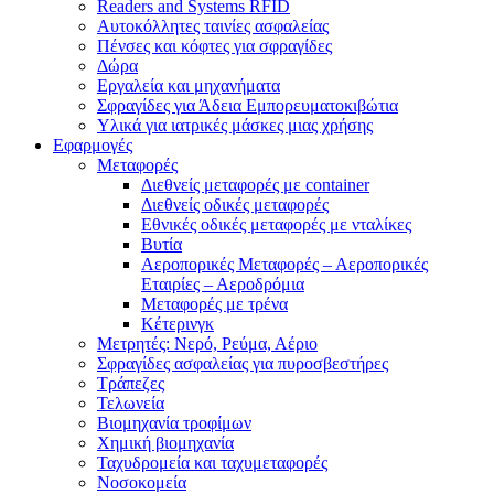
Readers and Systems RFID
Αυτοκόλλητες ταινίες ασφαλείας
Πένσες και κόφτες για σφραγίδες
Δώρα
Εργαλεία και μηχανήματα
Σφραγίδες για Άδεια Εμπορευματοκιβώτια
Υλικά για ιατρικές μάσκες μιας χρήσης
Εφαρμογές
Μεταφορές
Διεθνείς μεταφορές με container
Διεθνείς οδικές μεταφορές
Εθνικές οδικές μεταφορές με νταλίκες
Βυτία
Αεροπορικές Μεταφορές – Αεροπορικές
Εταιρίες – Αεροδρόμια
Μεταφορές με τρένα
Κέτερινγκ
Μετρητές: Νερό, Ρεύμα, Αέριο
Σφραγίδες ασφαλείας για πυροσβεστήρες
Τράπεζες
Τελωνεία
Βιομηχανία τροφίμων
Χημική βιομηχανία
Ταχυδρομεία και ταχυμεταφορές
Νοσοκομεία