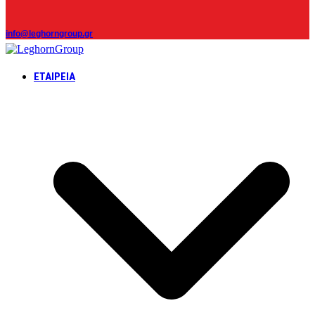
info@leghorngroup.gr
ΕΤΑΙΡΕΊΑ