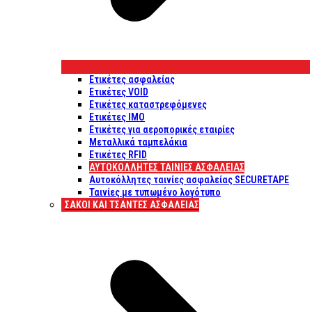
Ετικέτες ασφαλείας
Ετικέτες VOID
Ετικέτες καταστρεφόμενες
Ετικέτες IMO
Ετικέτες για αεροπορικές εταιρίες
Μεταλλικά ταμπελάκια
Ετικέτες RFID
ΑΥΤΟΚΌΛΛΗΤΕΣ ΤΑΙΝΊΕΣ ΑΣΦΑΛΕΊΑΣ
Αυτοκόλλητες ταινίες ασφαλείας SECURETAPE
Ταινίες με τυπωμένο λογότυπο
ΣΆΚΟΙ ΚΑΙ ΤΣΆΝΤΕΣ ΑΣΦΑΛΕΊΑΣ