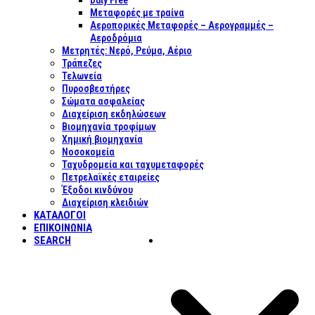
Duty Free
Μεταφορές με τραίνα
Αεροπορικές Μεταφορές – Αερογραμμές –
Αεροδρόμια
Μετρητές: Νερό, Ρεύμα, Αέριο
Τράπεζες
Τελωνεία
Πυροσβεστήρες
Σώματα ασφαλείας
Διαχείριση εκδηλώσεων
Βιομηχανία τροφίμων
Χημική βιομηχανία
Νοσοκομεία
Ταχυδρομεία και ταχυμεταφορές
Πετρελαϊκές εταιρείες
Έξοδοι κινδύνου
Διαχείριση κλειδιών
ΚΑΤΑΛΟΓΟΙ
ΕΠΙΚΟΙΝΩΝΊΑ
SEARCH