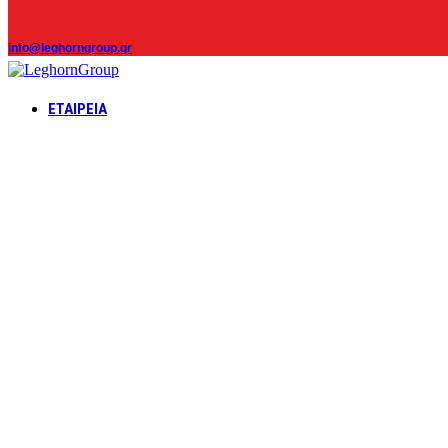
info@leghorngroup.gr
ΕΤΑΙΡΕΊΑ