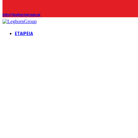
info@leghorngroup.gr
ΕΤΑΙΡΕΊΑ