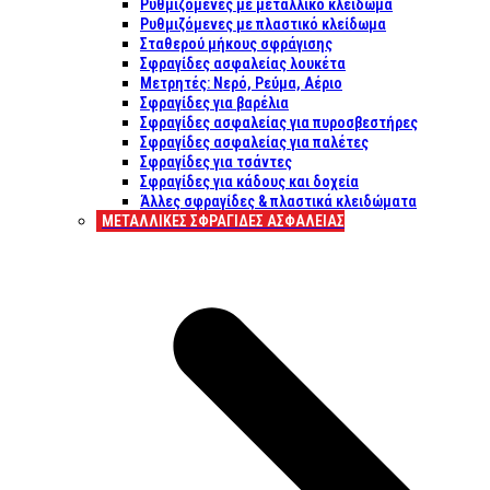
Ρυθμιζόμενες με μεταλλικό κλείδωμα
Ρυθμιζόμενες με πλαστικό κλείδωμα
Σταθερού μήκους σφράγισης
Σφραγίδες ασφαλείας λουκέτα
Μετρητές: Νερό, Ρεύμα, Αέριο
Σφραγίδες για βαρέλια
Σφραγίδες ασφαλείας για πυροσβεστήρες
Σφραγίδες ασφαλείας για παλέτες
Σφραγίδες για τσάντες
Σφραγίδες για κάδους και δοχεία
Άλλες σφραγίδες & πλαστικά κλειδώματα
ΜΕΤΑΛΛΙΚΕΣ ΣΦΡΑΓΙΔΕΣ ΑΣΦΑΛΕΙΑΣ