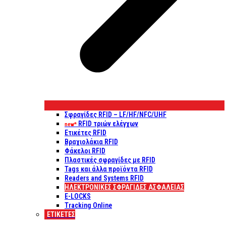
Σφραγίδες RFID – LF/HF/NFC/UHF
RFID τριών ελέγχων
new*
Ετικέτες RFID
Βραχιολάκια RFID
Φάκελοι RFID
Πλαστικές σφραγίδες με RFID
Tags και άλλα προϊόντα RFID
Readers and Systems RFID
ΗΛΕΚΤΡΟΝΙΚΕΣ ΣΦΡΑΓΙΔΕΣ ΑΣΦΑΛΕΙΑΣ
E-LOCKS
Tracking Online
ΕΤΙΚΈΤΕΣ