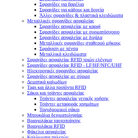
Σφραγίδες για βαρέλια
Σφραγίδες για κάδους και δοχεία
Άλλες σφραγίδες & πλαστικά κλειδώματα
Μεταλλικές σφραγίδες ασφαλείας
Σφραγίδες ασφαλείας με καρφί
Σφραγίδες ασφαλείας με συρματόσχοινο
Σφραγίδες ασφαλείας με διχάλα
Μεταλλικές σφραγίδες σταθερού μήκους
Σφράγιση με πένσα
Μεταλλικά κλειδώματα
Σφραγίδες ασφαλείας RFID τριών ελέγχων
Σφραγίδες ασφαλείας RFID - LF/HF/NFC/UHF
Ηλεκτρονικές σφραγίδες ασφαλείας
Σφραγίδες ασφαλείας με σύρμα
Δεματικά καλωδίων
Tags και άλλα προϊόντα RFID
Σάκοι και τσάντες ασφαλείας
Τσάντες ασφαλείας γενικής χρήσης
Τσάντες μεταφοράς χρημάτων
Ταχυδρομικοί σάκοι
Μπουκάλια δειγματοληψίας
Βραχιολάκια ταυτοποίησης
Βραχιολάκια RFID
Φάκελοι ασφαλείας
Καλύμματα παλετών