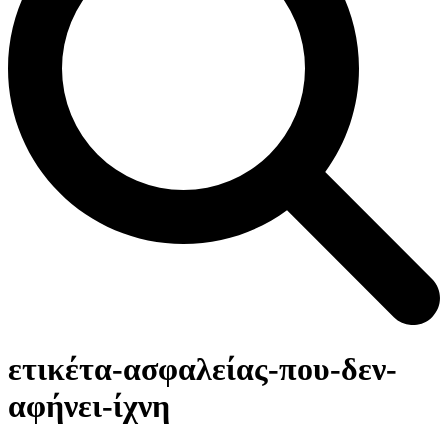
Open
Close
Καλάθι
mobile
mobile
ετικέτα-ασφαλείας-που-δεν-
menu
menu
αφήνει-ίχνη