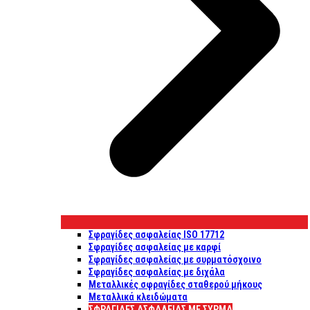
Σφραγίδες ασφαλείας ISO 17712
Σφραγίδες ασφαλείας με καρφί
Σφραγίδες ασφαλείας με συρματόσχοινο
Σφραγίδες ασφαλείας με διχάλα
Μεταλλικές σφραγίδες σταθερού μήκους
Μεταλλικά κλειδώματα
ΣΦΡΑΓΊΔΕΣ ΑΣΦΑΛΕΊΑΣ ΜΕ ΣΎΡΜΑ