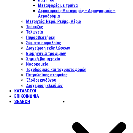
Duty Free
Μεταφορές με τραίνα
Αεροπορικές Μεταφορές – Αερογραμμές –
Αεροδρόμια
Μετρητές: Νερό, Ρεύμα, Αέριο
Τράπεζες
Τελωνεία
Πυροσβεστήρες
Σώματα ασφαλείας
Διαχείριση εκδηλώσεων
Βιομηχανία τροφίμων
Χημική βιομηχανία
Νοσοκομεία
Ταχυδρομεία και ταχυμεταφορές
Πετρελαϊκές εταιρείες
Έξοδοι κινδύνου
Διαχείριση κλειδιών
ΚΑΤΑΛΟΓΟΙ
ΕΠΙΚΟΙΝΩΝΊΑ
SEARCH