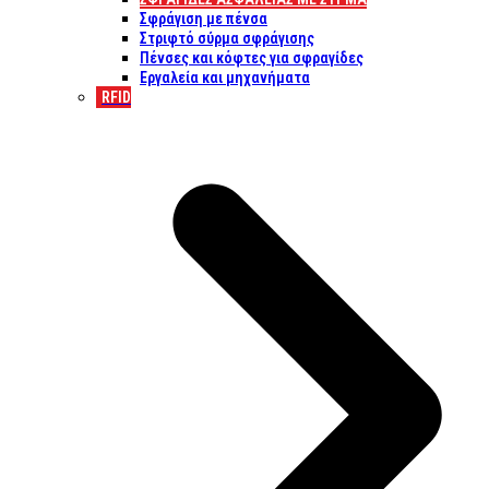
Σφράγιση με πένσα
Στριφτό σύρμα σφράγισης
Πένσες και κόφτες για σφραγίδες
Εργαλεία και μηχανήματα
RFID