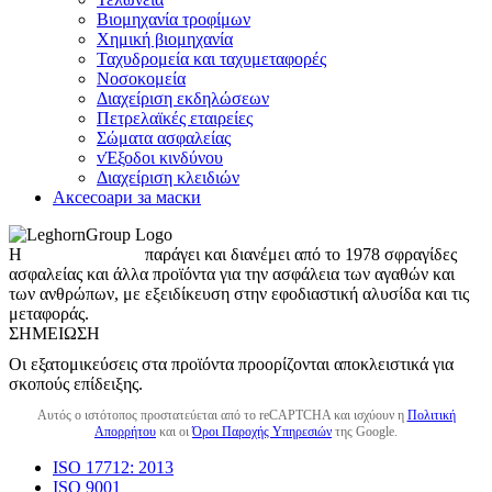
Βιομηχανία τροφίμων
Χημική βιομηχανία
Ταχυδρομεία και ταχυμεταφορές
Νοσοκομεία
Διαχείριση εκδηλώσεων
Πετρελαϊκές εταιρείες
Σώματα ασφαλείας
vΈξοδοι κινδύνου
Διαχείριση κλειδιών
Аксесоари за маски
Η
LeghornGroup
παράγει και διανέμει από το 1978 σφραγίδες
ασφαλείας και άλλα προϊόντα για την ασφάλεια των αγαθών και
των ανθρώπων, με εξειδίκευση στην εφοδιαστική αλυσίδα και τις
μεταφοράς.
ΣΗΜΕΊΩΣΗ
Οι εξατομικεύσεις στα προϊόντα προορίζονται αποκλειστικά για
σκοπούς επίδειξης.
Αυτός ο ιστότοπος προστατεύεται από το reCAPTCHA και ισχύουν η
Πολιτική
Απορρήτου
και οι
Όροι Παροχής Υπηρεσιών
της Google.
ISO 17712: 2013
ISO 9001