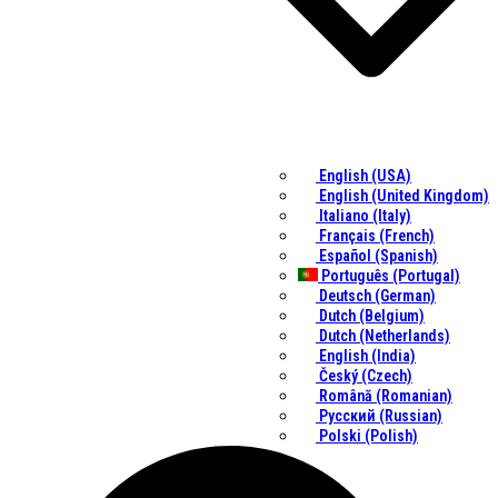
English (USA)
English (United Kingdom)
Italiano (Italy)
Français (French)
Español (Spanish)
Português (Portugal)
Deutsch (German)
Dutch (Belgium)
Dutch (Netherlands)
English (India)
Český (Czech)
Română (Romanian)
Русский (Russian)
Polski (Polish)