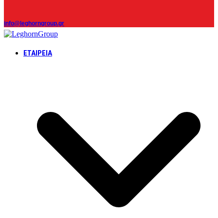
info@leghorngroup.gr
ΕΤΑΙΡΕΊΑ