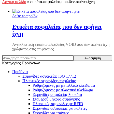
Αρχική σελίδα
»
ετικέτα-ασφαλείας-που-δεν-αφήνει-ίχνη
Δείτε το προϊόν
Ετικέτα ασφαλείας που δεν αφήνει
ίχνη
Αντικλεπτική ετικέτα ασφαλείας VOID που δεν αφήνει ίχνη
χρώματος στις επιφάνειες.
Αναζήτηση
Αναζήτηση
για:
Κατηγορίες Προϊόντων
Προϊόντα
Σφραγίδες ασφαλείας ISO 17712
Πλαστικές σφραγίδες ασφαλείας
Ρυθμιζόμενες με μεταλλικό κλείδωμα
Ρυθμιζόμενες με πλαστικό κλείδωμα
Σφραγίδες ασφαλείας λουκέτα
Σταθερού μήκους σφράγισης
Πλαστικές σφραγίδες με RFID
Σφραγίδες ασφαλείας για παλέτες
Σφραγίδες για τσάντες