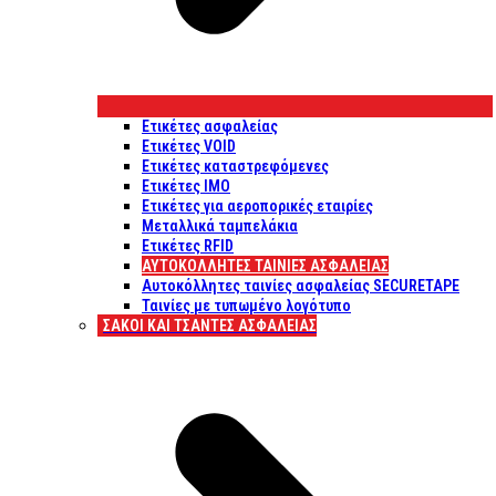
Ετικέτες ασφαλείας
Ετικέτες VOID
Ετικέτες καταστρεφόμενες
Ετικέτες IMO
Ετικέτες για αεροπορικές εταιρίες
Μεταλλικά ταμπελάκια
Ετικέτες RFID
ΑΥΤΟΚΌΛΛΗΤΕΣ ΤΑΙΝΊΕΣ ΑΣΦΑΛΕΊΑΣ
Αυτοκόλλητες ταινίες ασφαλείας SECURETAPE
Ταινίες με τυπωμένο λογότυπο
ΣΆΚΟΙ ΚΑΙ ΤΣΆΝΤΕΣ ΑΣΦΑΛΕΊΑΣ