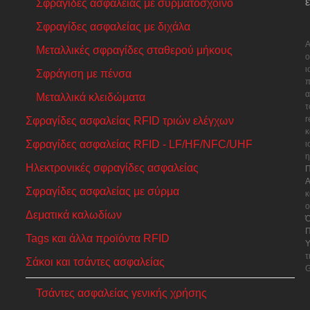
ε
Σφραγίδες ασφαλείας με συρματόσχοινο
Σφραγίδες ασφαλείας με διχάλα
Α
Μεταλλικές σφραγίδες σταθερού μήκους
ο
ι
Σφράγιση με πένσα
π
α
Μεταλλικά κλειδώματα
τ
Σφραγίδες ασφαλείας RFID τριών ελέγχων
κ
Σφραγίδες ασφαλείας RFID - LF/HF/NFC/UHF
ι
η
Ηλεκτρονικές σφραγίδες ασφαλείας
Π
Α
Σφραγίδες ασφαλείας με σύρμα
κ
ο
Δεματικά καλωδίων
Ό
Π
Tags και άλλα προϊόντα RFID
Υ
τ
Σάκοι και τσάντες ασφαλείας
G
Τσάντες ασφαλείας γενικής χρήσης