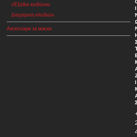
vΈξοδοι κινδύνου
Ι
Διαχείριση κλειδιών
Аксесоари за маски
Ί