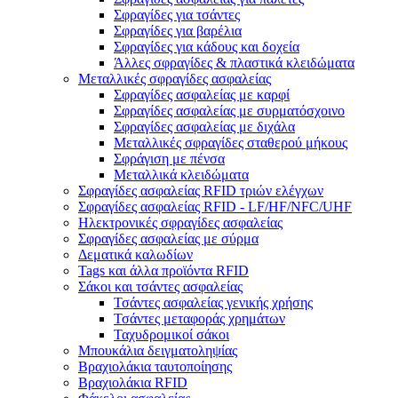
Σφραγίδες για τσάντες
Σφραγίδες για βαρέλια
Σφραγίδες για κάδους και δοχεία
Άλλες σφραγίδες & πλαστικά κλειδώματα
Μεταλλικές σφραγίδες ασφαλείας
Σφραγίδες ασφαλείας με καρφί
Σφραγίδες ασφαλείας με συρματόσχοινο
Σφραγίδες ασφαλείας με διχάλα
Μεταλλικές σφραγίδες σταθερού μήκους
Σφράγιση με πένσα
Μεταλλικά κλειδώματα
Σφραγίδες ασφαλείας RFID τριών ελέγχων
Σφραγίδες ασφαλείας RFID - LF/HF/NFC/UHF
Ηλεκτρονικές σφραγίδες ασφαλείας
Σφραγίδες ασφαλείας με σύρμα
Δεματικά καλωδίων
Tags και άλλα προϊόντα RFID
Σάκοι και τσάντες ασφαλείας
Τσάντες ασφαλείας γενικής χρήσης
Τσάντες μεταφοράς χρημάτων
Ταχυδρομικοί σάκοι
Μπουκάλια δειγματοληψίας
Βραχιολάκια ταυτοποίησης
Βραχιολάκια RFID