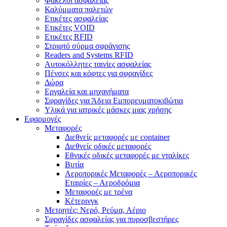
Φάκελοι ασφαλείας
Καλύμματα παλετών
Ετικέτες ασφαλείας
Ετικέτες VOID
Ετικέτες RFID
Στριφτό σύρμα σφράγισης
Readers and Systems RFID
Αυτοκόλλητες ταινίες ασφαλείας
Πένσες και κόφτες για σφραγίδες
Δώρα
Εργαλεία και μηχανήματα
Σφραγίδες για Άδεια Εμπορευματοκιβώτια
Υλικά για ιατρικές μάσκες μιας χρήσης
Εφαρμογές
Μεταφορές
Διεθνείς μεταφορές με container
Διεθνείς οδικές μεταφορές
Εθνικές οδικές μεταφορές με νταλίκες
Βυτία
Αεροπορικές Μεταφορές – Αεροπορικές
Εταιρίες – Αεροδρόμια
Μεταφορές με τρένα
Κέτερινγκ
Μετρητές: Νερό, Ρεύμα, Αέριο
Σφραγίδες ασφαλείας για πυροσβεστήρες