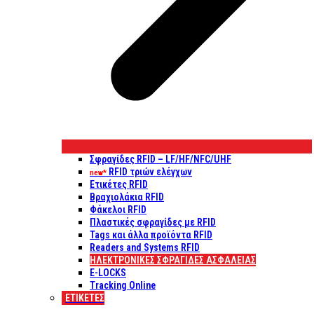
Σφραγίδες RFID – LF/HF/NFC/UHF
RFID τριών ελέγχων
new*
Ετικέτες RFID
Βραχιολάκια RFID
Φάκελοι RFID
Πλαστικές σφραγίδες με RFID
Tags και άλλα προϊόντα RFID
Readers and Systems RFID
ΗΛΕΚΤΡΟΝΙΚΕΣ ΣΦΡΑΓΙΔΕΣ ΑΣΦΑΛΕΙΑΣ
E-LOCKS
Tracking Online
ΕΤΙΚΈΤΕΣ