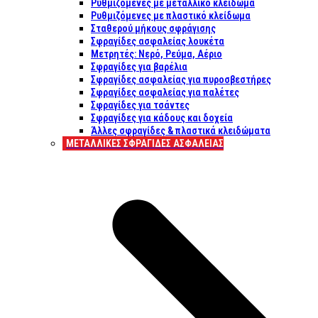
Ρυθμιζόμενες με μεταλλικό κλείδωμα
Ρυθμιζόμενες με πλαστικό κλείδωμα
Σταθερού μήκους σφράγισης
Σφραγίδες ασφαλείας λουκέτα
Μετρητές: Νερό, Ρεύμα, Αέριο
Σφραγίδες για βαρέλια
Σφραγίδες ασφαλείας για πυροσβεστήρες
Σφραγίδες ασφαλείας για παλέτες
Σφραγίδες για τσάντες
Σφραγίδες για κάδους και δοχεία
Άλλες σφραγίδες & πλαστικά κλειδώματα
ΜΕΤΑΛΛΙΚΕΣ ΣΦΡΑΓΙΔΕΣ ΑΣΦΑΛΕΙΑΣ