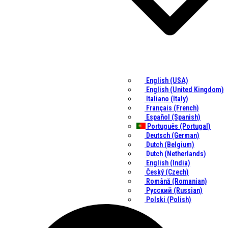
English (USA)
English (United Kingdom)
Italiano (Italy)
Français (French)
Español (Spanish)
Português (Portugal)
Deutsch (German)
Dutch (Belgium)
Dutch (Netherlands)
English (India)
Český (Czech)
Română (Romanian)
Русский (Russian)
Polski (Polish)