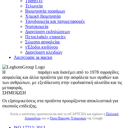
Τράπεζες
Τελωνεία
Βιομηχανία τροφίμων
Χημική βιομηχανία
Ταχυδρομεία και ταχυμεταφορές
Νοσοκομεία
Διαχείριση εκδηλώσεων
Πετρελαϊκές εταιρείες
Σώματα ασφαλείας
vΈξοδοι κινδύνου
Διαχείριση κλειδιών
Аксесоари за маски
Η
LeghornGroup
παράγει και διανέμει από το 1978 σφραγίδες
ασφαλείας και άλλα προϊόντα για την ασφάλεια των αγαθών και
των ανθρώπων, με εξειδίκευση στην εφοδιαστική αλυσίδα και τις
μεταφοράς.
ΣΗΜΕΊΩΣΗ
Οι εξατομικεύσεις στα προϊόντα προορίζονται αποκλειστικά για
σκοπούς επίδειξης.
Αυτός ο ιστότοπος προστατεύεται από το reCAPTCHA και ισχύουν η
Πολιτική
Απορρήτου
και οι
Όροι Παροχής Υπηρεσιών
της Google.
ISO 17712: 2013