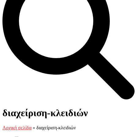
Open
Close
Καλάθι
mobile
mobile
διαχείριση-κλειδιών
menu
menu
Αρχική σελίδα
»
διαχείριση-κλειδιών