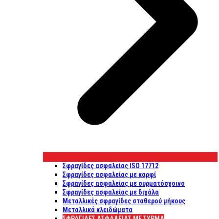
Σφραγίδες ασφαλείας ISO 17712
Σφραγίδες ασφαλείας με καρφί
Σφραγίδες ασφαλείας με συρματόσχοινο
Σφραγίδες ασφαλείας με διχάλα
Μεταλλικές σφραγίδες σταθερού μήκους
Μεταλλικά κλειδώματα
ΣΦΡΑΓΊΔΕΣ ΑΣΦΑΛΕΊΑΣ ΜΕ ΣΎΡΜΑ