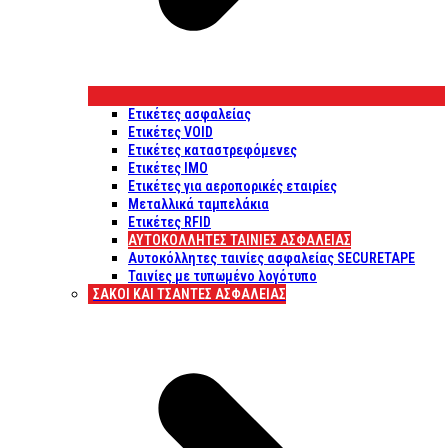
Ετικέτες ασφαλείας
Ετικέτες VOID
Ετικέτες καταστρεφόμενες
Ετικέτες IMO
Ετικέτες για αεροπορικές εταιρίες
Μεταλλικά ταμπελάκια
Ετικέτες RFID
ΑΥΤΟΚΌΛΛΗΤΕΣ ΤΑΙΝΊΕΣ ΑΣΦΑΛΕΊΑΣ
Αυτοκόλλητες ταινίες ασφαλείας SECURETAPE
Ταινίες με τυπωμένο λογότυπο
ΣΆΚΟΙ ΚΑΙ ΤΣΆΝΤΕΣ ΑΣΦΑΛΕΊΑΣ