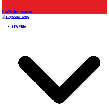
info@leghorngroup.gr
ΕΤΑΙΡΕΊΑ