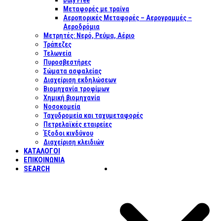
Duty Free
Μεταφορές με τραίνα
Αεροπορικές Μεταφορές – Αερογραμμές –
Αεροδρόμια
Μετρητές: Νερό, Ρεύμα, Αέριο
Τράπεζες
Τελωνεία
Πυροσβεστήρες
Σώματα ασφαλείας
Διαχείριση εκδηλώσεων
Βιομηχανία τροφίμων
Χημική βιομηχανία
Νοσοκομεία
Ταχυδρομεία και ταχυμεταφορές
Πετρελαϊκές εταιρείες
Έξοδοι κινδύνου
Διαχείριση κλειδιών
ΚΑΤΑΛΟΓΟΙ
ΕΠΙΚΟΙΝΩΝΊΑ
SEARCH