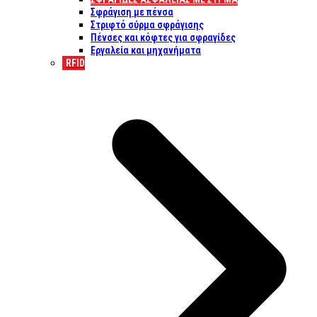
Σφράγιση με πένσα
Στριφτό σύρμα σφράγισης
Πένσες και κόφτες για σφραγίδες
Εργαλεία και μηχανήματα
RFID