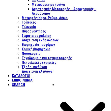
Duty Free
Μεταφορές με τραίνα
Αεροπορικές Μεταφορές – Αερογραμμές –
Αεροδρόμια
Μετρητές: Νερό, Ρεύμα, Αέριο
Τράπεζες
Τελωνεία
Πυροσβεστήρες
Σώματα ασφαλείας
Διαχείριση εκδηλώσεων
Βιομηχανία τροφίμων
Χημική βιομηχανία
Νοσοκομεία
Ταχυδρομεία και ταχυμεταφορές
Πετρελαϊκές εταιρείες
Έξοδοι κινδύνου
Διαχείριση κλειδιών
ΚΑΤΑΛΟΓΟΙ
ΕΠΙΚΟΙΝΩΝΊΑ
SEARCH