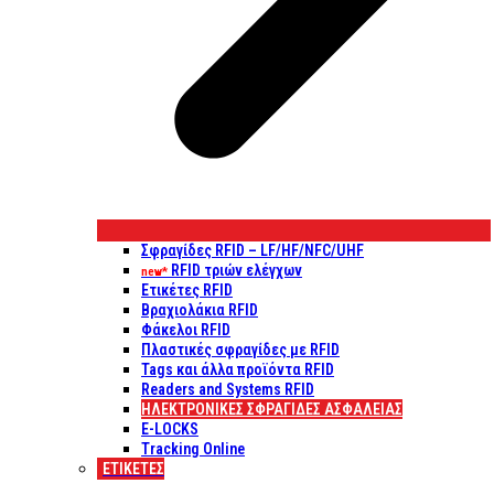
Σφραγίδες RFID – LF/HF/NFC/UHF
RFID τριών ελέγχων
new*
Ετικέτες RFID
Βραχιολάκια RFID
Φάκελοι RFID
Πλαστικές σφραγίδες με RFID
Tags και άλλα προϊόντα RFID
Readers and Systems RFID
ΗΛΕΚΤΡΟΝΙΚΕΣ ΣΦΡΑΓΙΔΕΣ ΑΣΦΑΛΕΙΑΣ
E-LOCKS
Tracking Online
ΕΤΙΚΈΤΕΣ