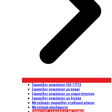
Σφραγίδες ασφαλείας ISO 17712
Σφραγίδες ασφαλείας με καρφί
Σφραγίδες ασφαλείας με συρματόσχοινο
Σφραγίδες ασφαλείας με διχάλα
Μεταλλικές σφραγίδες σταθερού μήκους
Μεταλλικά κλειδώματα
ΣΦΡΑΓΊΔΕΣ ΑΣΦΑΛΕΊΑΣ ΜΕ ΣΎΡΜΑ