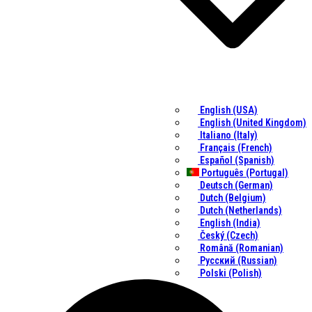
English (USA)
English (United Kingdom)
Italiano (Italy)
Français (French)
Español (Spanish)
Português (Portugal)
Deutsch (German)
Dutch (Belgium)
Dutch (Netherlands)
English (India)
Český (Czech)
Română (Romanian)
Русский (Russian)
Polski (Polish)