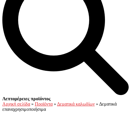
Open
Close
Καλάθι
Λεπτομέρειες προϊόντος
mobile
mobile
Αρχική σελίδα
»
Προϊόντα
»
Δεματικά καλωδίων
»
Δεματικά
menu
menu
επαναχρησιμοποιήσιμα