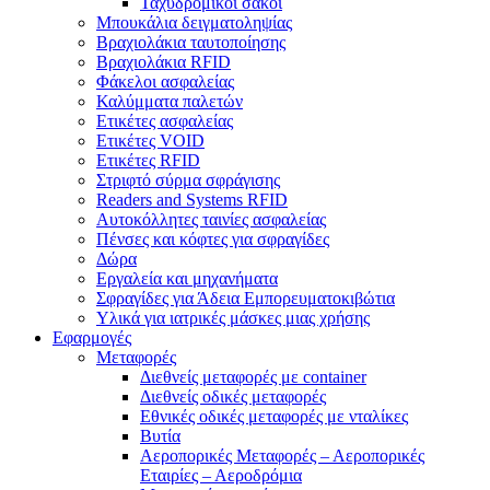
Ταχυδρομικοί σάκοι
Μπουκάλια δειγματοληψίας
Βραχιολάκια ταυτοποίησης
Βραχιολάκια RFID
Φάκελοι ασφαλείας
Καλύμματα παλετών
Ετικέτες ασφαλείας
Ετικέτες VOID
Ετικέτες RFID
Στριφτό σύρμα σφράγισης
Readers and Systems RFID
Αυτοκόλλητες ταινίες ασφαλείας
Πένσες και κόφτες για σφραγίδες
Δώρα
Εργαλεία και μηχανήματα
Σφραγίδες για Άδεια Εμπορευματοκιβώτια
Υλικά για ιατρικές μάσκες μιας χρήσης
Εφαρμογές
Μεταφορές
Διεθνείς μεταφορές με container
Διεθνείς οδικές μεταφορές
Εθνικές οδικές μεταφορές με νταλίκες
Βυτία
Αεροπορικές Μεταφορές – Αεροπορικές
Εταιρίες – Αεροδρόμια