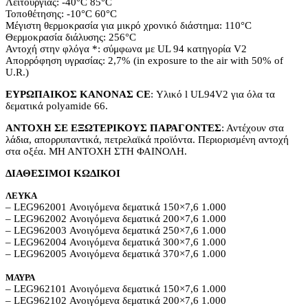
Λειτουργίας: -40°C 85°C
Τοποθέτησης: -10°C 60°C
Μέγιστη θερμοκρασία για μικρό χρονικό διάστημα: 110°C
Θερμοκρασία διάλυσης: 256°C
Αντοχή στην φλόγα *: σύμφωνα με UL 94 κατηγορία V2
Απορρόφηση υγρασίας: 2,7% (in exposure to the air with 50% of
U.R.)
ΕΥΡΩΠΑΙΚΟΣ ΚΑΝΟΝΑΣ CE
: Υλικό l UL94V2 για όλα τα
δεματικά polyamide 66.
ΑΝΤΟΧΗ ΣΕ ΕΞΩΤΕΡΙΚΟΥΣ ΠΑΡΑΓΟΝΤΕΣ
: Αντέχουν στα
λάδια, απορρυπαντικά, πετρελαϊκά προϊόντα. Περιορισμένη αντοχή
στα οξέα. ΜΗ ΑΝΤΟΧΗ ΣΤΗ ΦΑΙΝΟΛΗ.
ΔΙΑΘΕΣΙΜΟΙ ΚΩΔΙΚΟΙ
ΛΕΥΚΑ
– LEG962001 Ανοιγόμενα δεματικά 150×7,6 1.000
– LEG962002 Ανοιγόμενα δεματικά 200×7,6 1.000
– LEG962003 Ανοιγόμενα δεματικά 250×7,6 1.000
– LEG962004 Ανοιγόμενα δεματικά 300×7,6 1.000
– LEG962005 Ανοιγόμενα δεματικά 370×7,6 1.000
ΜΑΥΡΑ
– LEG962101 Ανοιγόμενα δεματικά 150×7,6 1.000
– LEG962102 Ανοιγόμενα δεματικά 200×7,6 1.000