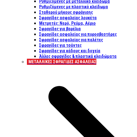
Ρυθμιζόμενες με μεταλλικό κλείδωμα
Ρυθμιζόμενες με πλαστικό κλείδωμα
Σταθερού μήκους σφράγισης
Σφραγίδες ασφαλείας λουκέτα
Μετρητές: Νερό, Ρεύμα, Αέριο
Σφραγίδες για βαρέλια
Σφραγίδες ασφαλείας για πυροσβεστήρες
Σφραγίδες ασφαλείας για παλέτες
Σφραγίδες για τσάντες
Σφραγίδες για κάδους και δοχεία
Άλλες σφραγίδες & πλαστικά κλειδώματα
ΜΕΤΑΛΛΙΚΕΣ ΣΦΡΑΓΙΔΕΣ ΑΣΦΑΛΕΙΑΣ