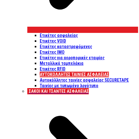
Ετικέτες ασφαλείας
Ετικέτες VOID
Ετικέτες καταστρεφόμενες
Ετικέτες IMO
Ετικέτες για αεροπορικές εταιρίες
Μεταλλικά ταμπελάκια
Ετικέτες RFID
ΑΥΤΟΚΌΛΛΗΤΕΣ ΤΑΙΝΊΕΣ ΑΣΦΑΛΕΊΑΣ
Αυτοκόλλητες ταινίες ασφαλείας SECURETAPE
Ταινίες με τυπωμένο λογότυπο
ΣΆΚΟΙ ΚΑΙ ΤΣΆΝΤΕΣ ΑΣΦΑΛΕΊΑΣ