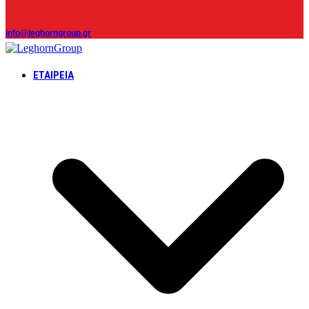
info@leghorngroup.gr
ΕΤΑΙΡΕΊΑ