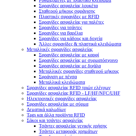
Ρυθμιζόμενες με πλαστικό κλείδωμα
Σφραγίδες ασφαλείας λουκέτα
Σταθερού μήκους σφράγισης
Πλαστικές σφραγίδες με RFID
Σφραγίδες ασφαλείας για παλέτες
Σφραγίδες για τσάντες
Σφραγίδες για βαρέλια
Σφραγίδες για κάδους και δοχεία
Άλλες σφραγίδες & πλαστικά κλειδώματα
Μεταλλικές σφραγίδες ασφαλείας
Σφραγίδες ασφαλείας με καρφί
Σφραγίδες ασφαλείας με συρματόσχοινο
Σφραγίδες ασφαλείας με διχάλα
Μεταλλικές σφραγίδες σταθερού μήκους
Σφράγιση με πένσα
Μεταλλικά κλειδώματα
Σφραγίδες ασφαλείας RFID τριών ελέγχων
Σφραγίδες ασφαλείας RFID - LF/HF/NFC/UHF
Ηλεκτρονικές σφραγίδες ασφαλείας
Σφραγίδες ασφαλείας με σύρμα
Δεματικά καλωδίων
Tags και άλλα προϊόντα RFID
Σάκοι και τσάντες ασφαλείας
Τσάντες ασφαλείας γενικής χρήσης
Τσάντες μεταφοράς χρημάτων