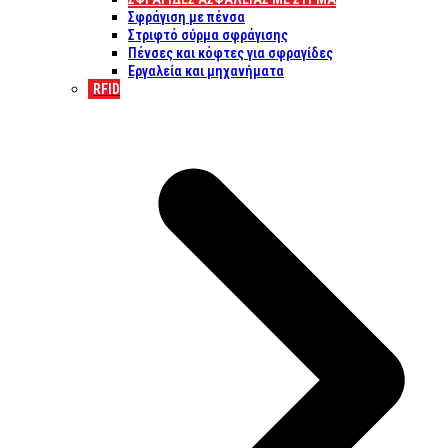
Σφράγιση με πένσα
Στριφτό σύρμα σφράγισης
Πένσες και κόφτες για σφραγίδες
Εργαλεία και μηχανήματα
RFID