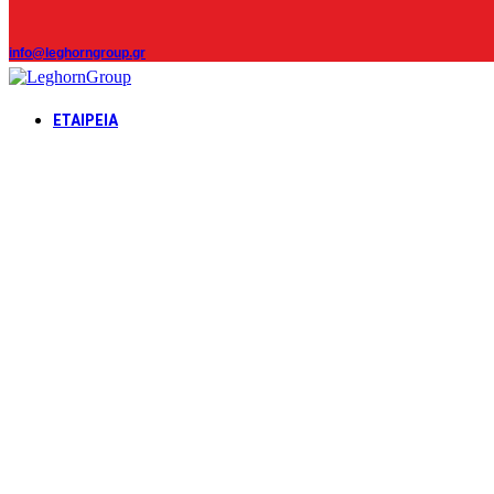
info@leghorngroup.gr
ΕΤΑΙΡΕΊΑ