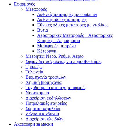
Εφαρμογές
Μεταφορές
Διεθνείς μεταφορές με container
Διεθνείς οδικές μεταφορές
Εθνικές οδικές μεταφορές με νταλίκες
Βυτία
Αεροπορικές Μεταφορές – Αεροπορικές
Εταιρίες – Αεροδρόμια
Μεταφορές με τρένα
Κέτερινγκ
Μετρητές: Νερό, Ρεύμα, Αέριο
Σφραγίδες ασφαλείας για πυροσβεστήρες
Τράπεζες
Τελωνεία
Βιομηχανία τροφίμων
Χημική βιομηχανία
Ταχυδρομεία και ταχυμεταφορές
Νοσοκομεία
Διαχείριση εκδηλώσεων
Πετρελαϊκές εταιρείες
Σώματα ασφαλείας
vΈξοδοι κινδύνου
Διαχείριση κλειδιών
Аксесоари за маски