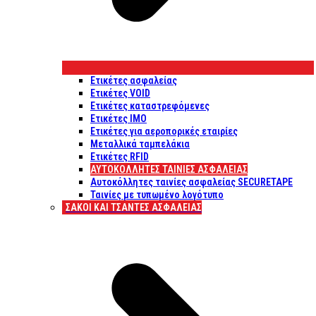
Ετικέτες ασφαλείας
Ετικέτες VOID
Ετικέτες καταστρεφόμενες
Ετικέτες IMO
Ετικέτες για αεροπορικές εταιρίες
Μεταλλικά ταμπελάκια
Ετικέτες RFID
ΑΥΤΟΚΌΛΛΗΤΕΣ ΤΑΙΝΊΕΣ ΑΣΦΑΛΕΊΑΣ
Αυτοκόλλητες ταινίες ασφαλείας SECURETAPE
Ταινίες με τυπωμένο λογότυπο
ΣΆΚΟΙ ΚΑΙ ΤΣΆΝΤΕΣ ΑΣΦΑΛΕΊΑΣ