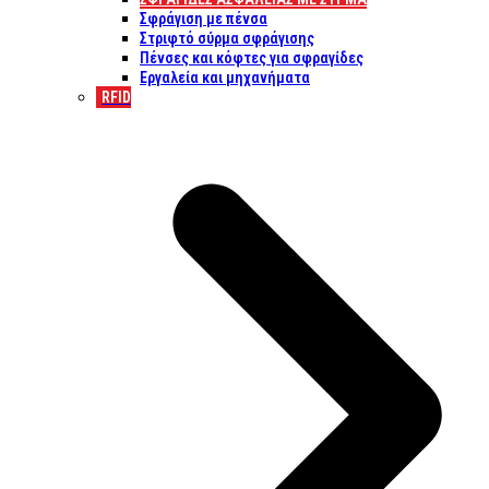
Σφράγιση με πένσα
Στριφτό σύρμα σφράγισης
Πένσες και κόφτες για σφραγίδες
Εργαλεία και μηχανήματα
RFID