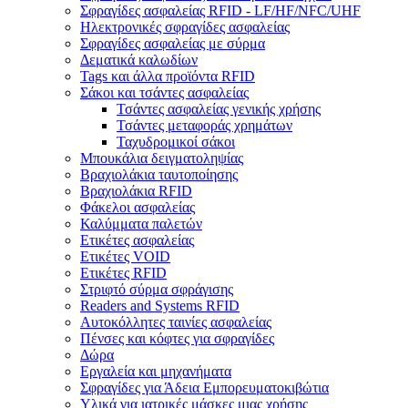
Σφραγίδες ασφαλείας RFID - LF/HF/NFC/UHF
Ηλεκτρονικές σφραγίδες ασφαλείας
Σφραγίδες ασφαλείας με σύρμα
Δεματικά καλωδίων
Tags και άλλα προϊόντα RFID
Σάκοι και τσάντες ασφαλείας
Τσάντες ασφαλείας γενικής χρήσης
Τσάντες μεταφοράς χρημάτων
Ταχυδρομικοί σάκοι
Μπουκάλια δειγματοληψίας
Βραχιολάκια ταυτοποίησης
Βραχιολάκια RFID
Φάκελοι ασφαλείας
Καλύμματα παλετών
Ετικέτες ασφαλείας
Ετικέτες VOID
Ετικέτες RFID
Στριφτό σύρμα σφράγισης
Readers and Systems RFID
Αυτοκόλλητες ταινίες ασφαλείας
Πένσες και κόφτες για σφραγίδες
Δώρα
Εργαλεία και μηχανήματα
Σφραγίδες για Άδεια Εμπορευματοκιβώτια
Υλικά για ιατρικές μάσκες μιας χρήσης