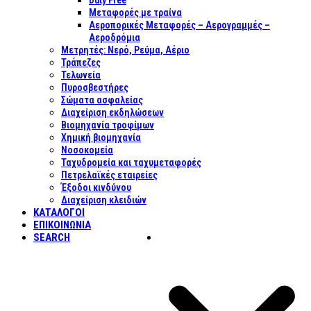
Duty Free
Μεταφορές με τραίνα
Αεροπορικές Μεταφορές – Αερογραμμές –
Αεροδρόμια
Μετρητές: Νερό, Ρεύμα, Αέριο
Τράπεζες
Τελωνεία
Πυροσβεστήρες
Σώματα ασφαλείας
Διαχείριση εκδηλώσεων
Βιομηχανία τροφίμων
Χημική βιομηχανία
Νοσοκομεία
Ταχυδρομεία και ταχυμεταφορές
Πετρελαϊκές εταιρείες
Έξοδοι κινδύνου
Διαχείριση κλειδιών
ΚΑΤΑΛΟΓΟΙ
ΕΠΙΚΟΙΝΩΝΊΑ
SEARCH