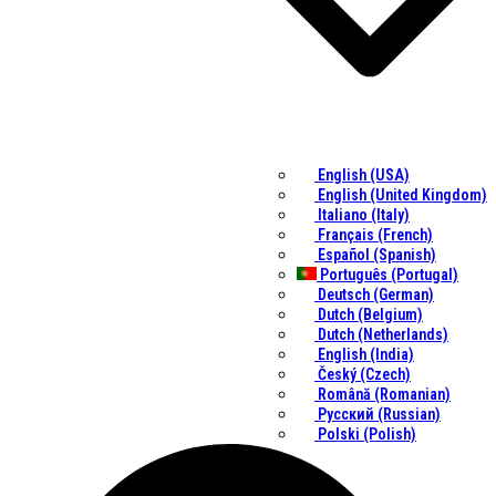
English (USA)
English (United Kingdom)
Italiano (Italy)
Français (French)
Español (Spanish)
Português (Portugal)
Deutsch (German)
Dutch (Belgium)
Dutch (Netherlands)
English (India)
Český (Czech)
Română (Romanian)
Русский (Russian)
Polski (Polish)