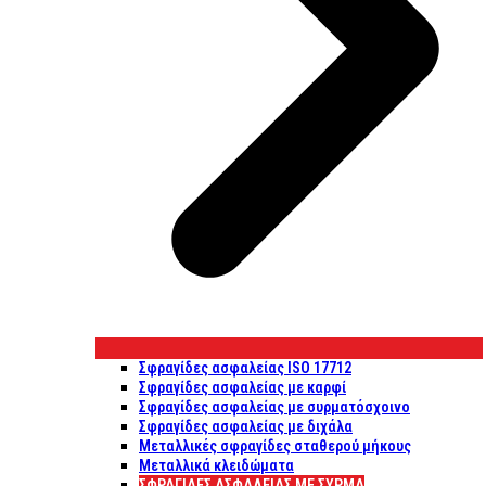
Σφραγίδες ασφαλείας ISO 17712
Σφραγίδες ασφαλείας με καρφί
Σφραγίδες ασφαλείας με συρματόσχοινο
Σφραγίδες ασφαλείας με διχάλα
Μεταλλικές σφραγίδες σταθερού μήκους
Μεταλλικά κλειδώματα
ΣΦΡΑΓΊΔΕΣ ΑΣΦΑΛΕΊΑΣ ΜΕ ΣΎΡΜΑ