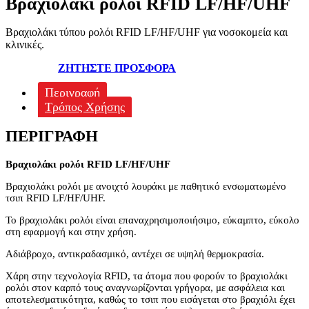
Βραχιολάκι ρολόι RFID LF/HF/UHF
Βραχιολάκι τύπου ρολόι RFID LF/HF/UHF για νοσοκομεία και
κλινικές.
ΖΗΤΗΣΤΕ ΠΡΟΣΦΟΡΑ
Περιγραφή
Τρόπος Χρήσης
ΠΕΡΙΓΡΑΦΉ
Βραχιολάκι ρολόι RFID LF/HF/UHF
Βραχιολάκι ρολόι με ανοιχτό λουράκι με παθητικό ενσωματωμένο
τσιπ RFID LF/HF/UHF.
Το βραχιολάκι ρολόι είναι επαναχρησιμοποιήσιμο, εύκαμπτο, εύκολο
στη εφαρμογή και στην χρήση.
Αδιάβροχο, αντικραδασμικό, αντέχει σε υψηλή θερμοκρασία.
Χάρη στην τεχνολογία RFID, τα άτομα που φορούν το βραχιολάκι
ρολόι στον καρπό τους αναγνωρίζονται γρήγορα, με ασφάλεια και
αποτελεσματικότητα, καθώς το τσιπ που εισάγεται στο βραχιόλι έχει