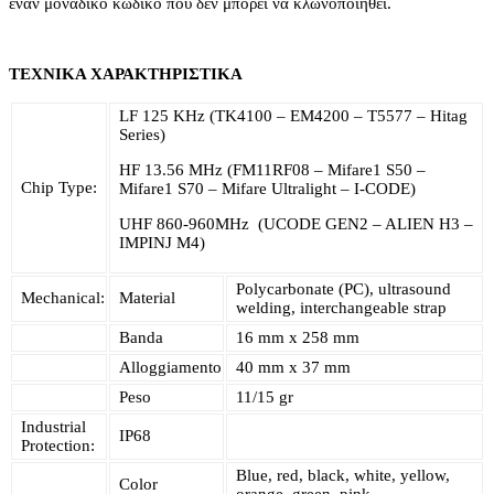
έναν μοναδικό κωδικό που δεν μπορεί να κλωνοποιηθεί.
ΤΕΧΝΙΚΑ ΧΑΡΑΚΤΗΡΙΣΤΙΚΑ
LF 125 KHz (TK4100 – EM4200 – T5577 – Hitag
Series)
HF 13.56 MHz (FM11RF08 – Mifare1 S50 –
Chip Type:
Mifare1 S70 – Mifare Ultralight – I-CODE)
UHF 860-960MHz (UCODE GEN2 – ALIEN H3 –
IMPINJ M4)
Polycarbonate (PC), ultrasound
Mechanical:
Material
welding, interchangeable strap
Banda
16 mm x 258 mm
Alloggiamento
40 mm x 37 mm
Peso
11/15 gr
Industrial
IP68
Protection:
Blue, red, black, white, yellow,
Color
orange, green, pink