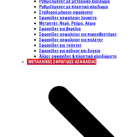
Ρυθμιζόμενες με μεταλλικό κλείδωμα
Ρυθμιζόμενες με πλαστικό κλείδωμα
Σταθερού μήκους σφράγισης
Σφραγίδες ασφαλείας λουκέτα
Μετρητές: Νερό, Ρεύμα, Αέριο
Σφραγίδες για βαρέλια
Σφραγίδες ασφαλείας για πυροσβεστήρες
Σφραγίδες ασφαλείας για παλέτες
Σφραγίδες για τσάντες
Σφραγίδες για κάδους και δοχεία
Άλλες σφραγίδες & πλαστικά κλειδώματα
ΜΕΤΑΛΛΙΚΕΣ ΣΦΡΑΓΙΔΕΣ ΑΣΦΑΛΕΙΑΣ