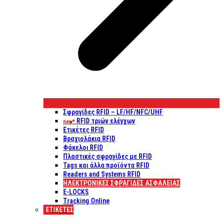
Σφραγίδες RFID – LF/HF/NFC/UHF
RFID τριών ελέγχων
new*
Ετικέτες RFID
Βραχιολάκια RFID
Φάκελοι RFID
Πλαστικές σφραγίδες με RFID
Tags και άλλα προϊόντα RFID
Readers and Systems RFID
ΗΛΕΚΤΡΟΝΙΚΕΣ ΣΦΡΑΓΙΔΕΣ ΑΣΦΑΛΕΙΑΣ
E-LOCKS
Tracking Online
ΕΤΙΚΈΤΕΣ