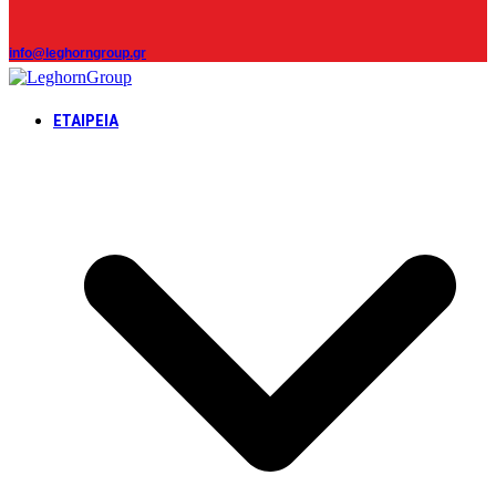
info@leghorngroup.gr
ΕΤΑΙΡΕΊΑ