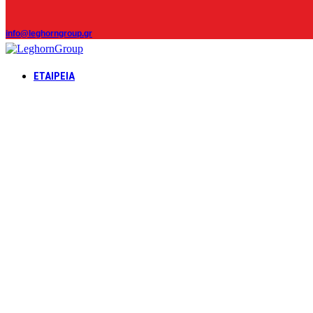
info@leghorngroup.gr
ΕΤΑΙΡΕΊΑ