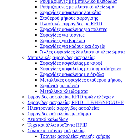
Ρυθμιζόμενες με μεταλλικό κλείδωμα
Ρυθμιζόμενες με πλαστικό κλείδωμα
Σφραγίδες ασφαλείας λουκέτα
Σταθερού μήκους σφράγισης
Πλαστικές σφραγίδες με RFID
Σφραγίδες ασφαλείας για παλέτες
Σφραγίδες για τσάντες
Σφραγίδες για βαρέλια
Σφραγίδες για κάδους και δοχεία
Άλλες σφραγίδες & πλαστικά κλειδώματα
Μεταλλικές σφραγίδες ασφαλείας
Σφραγίδες ασφαλείας με καρφί
Σφραγίδες ασφαλείας με συρματόσχοινο
Σφραγίδες ασφαλείας με διχάλα
Μεταλλικές σφραγίδες σταθερού μήκους
Σφράγιση με πένσα
Μεταλλικά κλειδώματα
Σφραγίδες ασφαλείας RFID τριών ελέγχων
Σφραγίδες ασφαλείας RFID - LF/HF/NFC/UHF
Ηλεκτρονικές σφραγίδες ασφαλείας
Σφραγίδες ασφαλείας με σύρμα
Δεματικά καλωδίων
Tags και άλλα προϊόντα RFID
Σάκοι και τσάντες ασφαλείας
Τσάντες ασφαλείας γενικής χρήσης