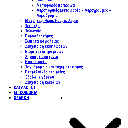
Duty Free
Μεταφορές με τραίνα
Αεροπορικές Μεταφορές – Αερογραμμές –
Αεροδρόμια
Μετρητές: Νερό, Ρεύμα, Αέριο
Τράπεζες
Τελωνεία
Πυροσβεστήρες
Σώματα ασφαλείας
Διαχείριση εκδηλώσεων
Βιομηχανία τροφίμων
Χημική βιομηχανία
Νοσοκομεία
Ταχυδρομεία και ταχυμεταφορές
Πετρελαϊκές εταιρείες
Έξοδοι κινδύνου
Διαχείριση κλειδιών
ΚΑΤΑΛΟΓΟΙ
ΕΠΙΚΟΙΝΩΝΊΑ
SEARCH