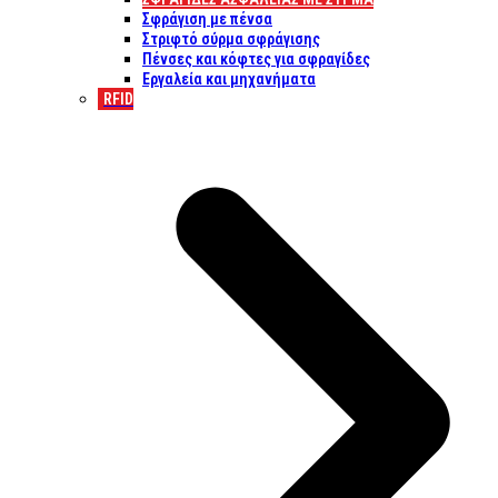
Σφράγιση με πένσα
Στριφτό σύρμα σφράγισης
Πένσες και κόφτες για σφραγίδες
Εργαλεία και μηχανήματα
RFID