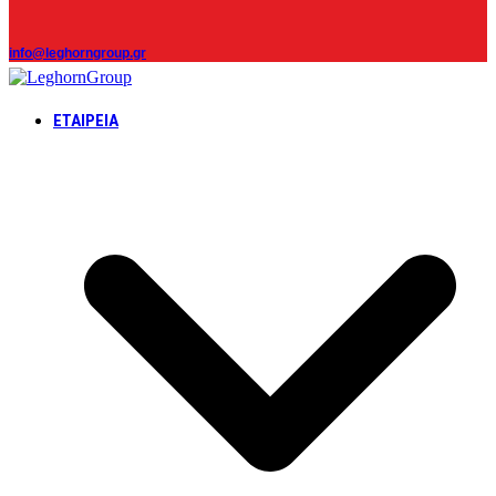
info@leghorngroup.gr
ΕΤΑΙΡΕΊΑ