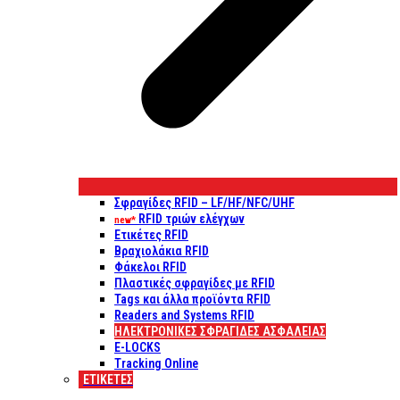
Σφραγίδες RFID – LF/HF/NFC/UHF
RFID τριών ελέγχων
new*
Ετικέτες RFID
Βραχιολάκια RFID
Φάκελοι RFID
Πλαστικές σφραγίδες με RFID
Tags και άλλα προϊόντα RFID
Readers and Systems RFID
ΗΛΕΚΤΡΟΝΙΚΕΣ ΣΦΡΑΓΙΔΕΣ ΑΣΦΑΛΕΙΑΣ
E-LOCKS
Tracking Online
ΕΤΙΚΈΤΕΣ