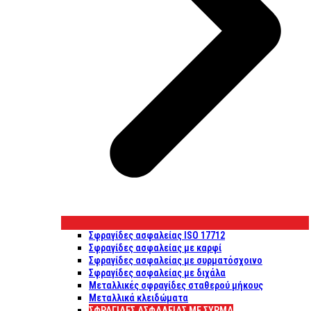
Σφραγίδες ασφαλείας ISO 17712
Σφραγίδες ασφαλείας με καρφί
Σφραγίδες ασφαλείας με συρματόσχοινο
Σφραγίδες ασφαλείας με διχάλα
Μεταλλικές σφραγίδες σταθερού μήκους
Μεταλλικά κλειδώματα
ΣΦΡΑΓΊΔΕΣ ΑΣΦΑΛΕΊΑΣ ΜΕ ΣΎΡΜΑ