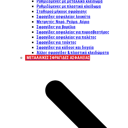
Ρυθμιζόμενες με μεταλλικό κλείδωμα
Ρυθμιζόμενες με πλαστικό κλείδωμα
Σταθερού μήκους σφράγισης
Σφραγίδες ασφαλείας λουκέτα
Μετρητές: Νερό, Ρεύμα, Αέριο
Σφραγίδες για βαρέλια
Σφραγίδες ασφαλείας για πυροσβεστήρες
Σφραγίδες ασφαλείας για παλέτες
Σφραγίδες για τσάντες
Σφραγίδες για κάδους και δοχεία
Άλλες σφραγίδες & πλαστικά κλειδώματα
ΜΕΤΑΛΛΙΚΕΣ ΣΦΡΑΓΙΔΕΣ ΑΣΦΑΛΕΙΑΣ