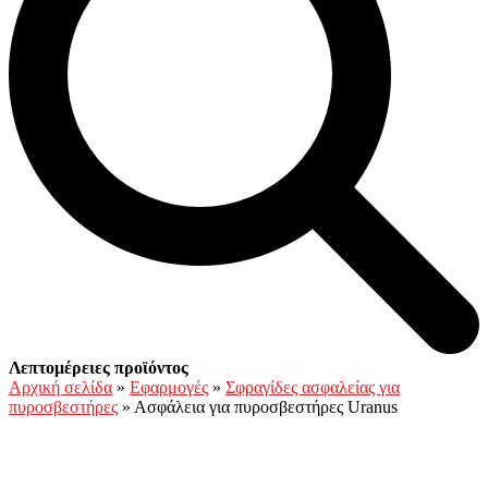
Open
Close
Καλάθι
Λεπτομέρειες προϊόντος
mobile
mobile
Αρχική σελίδα
»
Εφαρμογές
»
Σφραγίδες ασφαλείας για
menu
menu
πυροσβεστήρες
»
Ασφάλεια για πυροσβεστήρες Uranus