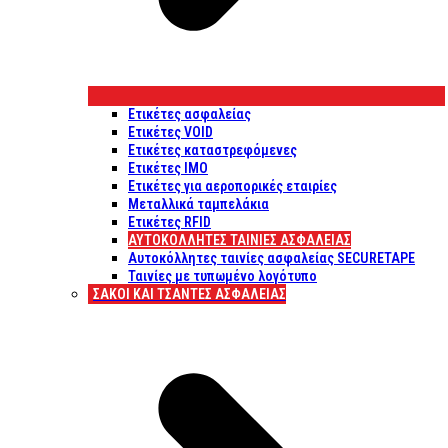
Ετικέτες ασφαλείας
Ετικέτες VOID
Ετικέτες καταστρεφόμενες
Ετικέτες IMO
Ετικέτες για αεροπορικές εταιρίες
Μεταλλικά ταμπελάκια
Ετικέτες RFID
ΑΥΤΟΚΌΛΛΗΤΕΣ ΤΑΙΝΊΕΣ ΑΣΦΑΛΕΊΑΣ
Αυτοκόλλητες ταινίες ασφαλείας SECURETAPE
Ταινίες με τυπωμένο λογότυπο
ΣΆΚΟΙ ΚΑΙ ΤΣΆΝΤΕΣ ΑΣΦΑΛΕΊΑΣ