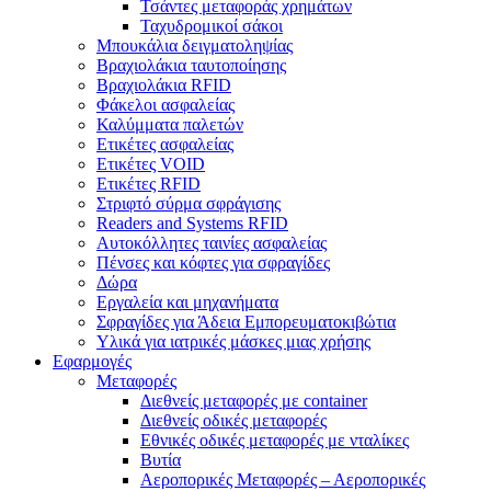
Τσάντες μεταφοράς χρημάτων
Ταχυδρομικοί σάκοι
Μπουκάλια δειγματοληψίας
Βραχιολάκια ταυτοποίησης
Βραχιολάκια RFID
Φάκελοι ασφαλείας
Καλύμματα παλετών
Ετικέτες ασφαλείας
Ετικέτες VOID
Ετικέτες RFID
Στριφτό σύρμα σφράγισης
Readers and Systems RFID
Αυτοκόλλητες ταινίες ασφαλείας
Πένσες και κόφτες για σφραγίδες
Δώρα
Εργαλεία και μηχανήματα
Σφραγίδες για Άδεια Εμπορευματοκιβώτια
Υλικά για ιατρικές μάσκες μιας χρήσης
Εφαρμογές
Μεταφορές
Διεθνείς μεταφορές με container
Διεθνείς οδικές μεταφορές
Εθνικές οδικές μεταφορές με νταλίκες
Βυτία
Αεροπορικές Μεταφορές – Αεροπορικές