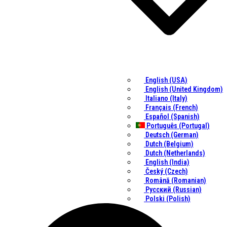
English (USA)
English (United Kingdom)
Italiano (Italy)
Français (French)
Español (Spanish)
Português (Portugal)
Deutsch (German)
Dutch (Belgium)
Dutch (Netherlands)
English (India)
Český (Czech)
Română (Romanian)
Русский (Russian)
Polski (Polish)