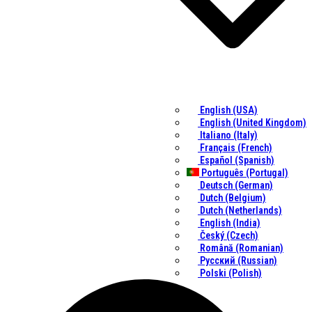
English (USA)
English (United Kingdom)
Italiano (Italy)
Français (French)
Español (Spanish)
Português (Portugal)
Deutsch (German)
Dutch (Belgium)
Dutch (Netherlands)
English (India)
Český (Czech)
Română (Romanian)
Русский (Russian)
Polski (Polish)