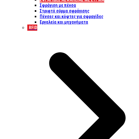
Σφράγιση με πένσα
Στριφτό σύρμα σφράγισης
Πένσες και κόφτες για σφραγίδες
Εργαλεία και μηχανήματα
RFID