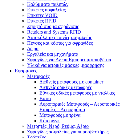
Καλύμματα παλετών
Ετικέτες ασφαλείας
Ετικέτες VOID
Ετικέτες RFID
Στριφτό σύρμα σφράγισης
Readers and Systems RFID
Αυτοκόλλητες ταινίες ασφαλείας
Πένσες και κόφτες για σφραγίδες
Δώρα
Εργαλεία και μηχανήματα
Σφραγίδες για Άδεια Εμπορευματοκιβώτια
Υλικά για ιατρικές μάσκες μιας χρήσης
Εφαρμογές
Μεταφορές
Διεθνείς μεταφορές με container
Διεθνείς οδικές μεταφορές
Εθνικές οδικές μεταφορές με νταλίκες
Βυτία
Αεροπορικές Μεταφορές – Αεροπορικές
Εταιρίες – Αεροδρόμια
Μεταφορές με τρένα
Κέτερινγκ
Μετρητές: Νερό, Ρεύμα, Αέριο
Σφραγίδες ασφαλείας για πυροσβεστήρες
Τράπεζες