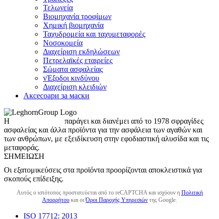
Τελωνεία
Βιομηχανία τροφίμων
Χημική βιομηχανία
Ταχυδρομεία και ταχυμεταφορές
Νοσοκομεία
Διαχείριση εκδηλώσεων
Πετρελαϊκές εταιρείες
Σώματα ασφαλείας
vΈξοδοι κινδύνου
Διαχείριση κλειδιών
Аксесоари за маски
Η
LeghornGroup
παράγει και διανέμει από το 1978 σφραγίδες
ασφαλείας και άλλα προϊόντα για την ασφάλεια των αγαθών και
των ανθρώπων, με εξειδίκευση στην εφοδιαστική αλυσίδα και τις
μεταφοράς.
ΣΗΜΕΊΩΣΗ
Οι εξατομικεύσεις στα προϊόντα προορίζονται αποκλειστικά για
σκοπούς επίδειξης.
Αυτός ο ιστότοπος προστατεύεται από το reCAPTCHA και ισχύουν η
Πολιτική
Απορρήτου
και οι
Όροι Παροχής Υπηρεσιών
της Google.
ISO 17712: 2013