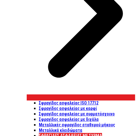
Σφραγίδες ασφαλείας ISO 17712
Σφραγίδες ασφαλείας με καρφί
Σφραγίδες ασφαλείας με συρματόσχοινο
Σφραγίδες ασφαλείας με διχάλα
Μεταλλικές σφραγίδες σταθερού μήκους
Μεταλλικά κλειδώματα
ΣΦΡΑΓΊΔΕΣ ΑΣΦΑΛΕΊΑΣ ΜΕ ΣΎΡΜΑ