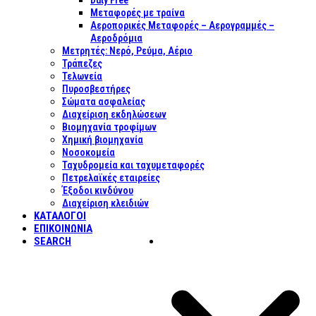
Duty Free
Μεταφορές με τραίνα
Αεροπορικές Μεταφορές – Αερογραμμές –
Αεροδρόμια
Μετρητές: Νερό, Ρεύμα, Αέριο
Τράπεζες
Τελωνεία
Πυροσβεστήρες
Σώματα ασφαλείας
Διαχείριση εκδηλώσεων
Βιομηχανία τροφίμων
Χημική βιομηχανία
Νοσοκομεία
Ταχυδρομεία και ταχυμεταφορές
Πετρελαϊκές εταιρείες
Έξοδοι κινδύνου
Διαχείριση κλειδιών
ΚΑΤΑΛΟΓΟΙ
ΕΠΙΚΟΙΝΩΝΊΑ
SEARCH