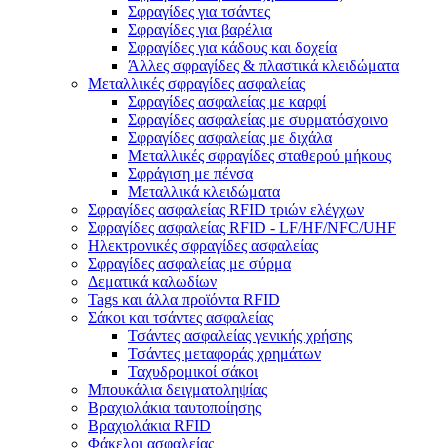
Σφραγίδες για τσάντες
Σφραγίδες για βαρέλια
Σφραγίδες για κάδους και δοχεία
Άλλες σφραγίδες & πλαστικά κλειδώματα
Μεταλλικές σφραγίδες ασφαλείας
Σφραγίδες ασφαλείας με καρφί
Σφραγίδες ασφαλείας με συρματόσχοινο
Σφραγίδες ασφαλείας με διχάλα
Μεταλλικές σφραγίδες σταθερού μήκους
Σφράγιση με πένσα
Μεταλλικά κλειδώματα
Σφραγίδες ασφαλείας RFID τριών ελέγχων
Σφραγίδες ασφαλείας RFID - LF/HF/NFC/UHF
Ηλεκτρονικές σφραγίδες ασφαλείας
Σφραγίδες ασφαλείας με σύρμα
Δεματικά καλωδίων
Tags και άλλα προϊόντα RFID
Σάκοι και τσάντες ασφαλείας
Τσάντες ασφαλείας γενικής χρήσης
Τσάντες μεταφοράς χρημάτων
Ταχυδρομικοί σάκοι
Μπουκάλια δειγματοληψίας
Βραχιολάκια ταυτοποίησης
Βραχιολάκια RFID
Φάκελοι ασφαλείας