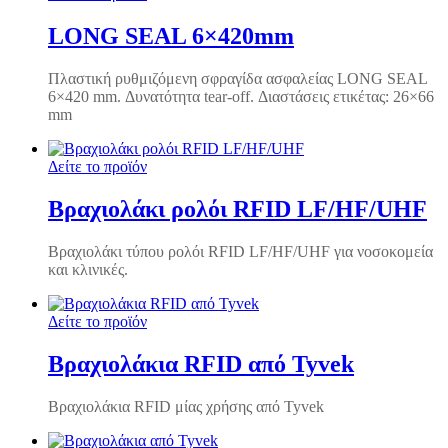
LONG SEAL 6×420mm
Πλαστική ρυθμιζόμενη σφραγίδα ασφαλείας LONG SEAL
6×420 mm. Δυνατότητα tear-off. Διαστάσεις ετικέτας: 26×66
mm
Δείτε το προϊόν
Βραχιολάκι ρολόι RFID LF/HF/UHF
Βραχιολάκι τύπου ρολόι RFID LF/HF/UHF για νοσοκομεία
και κλινικές.
Δείτε το προϊόν
Βραχιολάκια RFID από Tyvek
Βραχιολάκια RFID μίας χρήσης από Tyvek