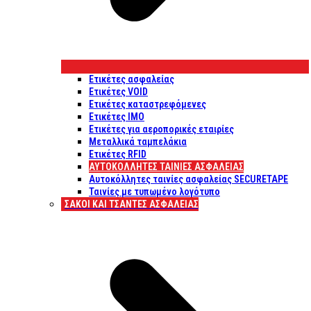
Ετικέτες ασφαλείας
Ετικέτες VOID
Ετικέτες καταστρεφόμενες
Ετικέτες IMO
Ετικέτες για αεροπορικές εταιρίες
Μεταλλικά ταμπελάκια
Ετικέτες RFID
ΑΥΤΟΚΌΛΛΗΤΕΣ ΤΑΙΝΊΕΣ ΑΣΦΑΛΕΊΑΣ
Αυτοκόλλητες ταινίες ασφαλείας SECURETAPE
Ταινίες με τυπωμένο λογότυπο
ΣΆΚΟΙ ΚΑΙ ΤΣΆΝΤΕΣ ΑΣΦΑΛΕΊΑΣ