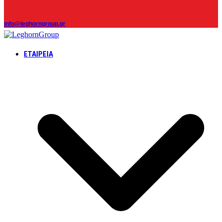
info@leghorngroup.gr
ΕΤΑΙΡΕΊΑ