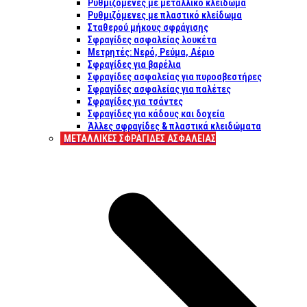
Ρυθμιζόμενες με μεταλλικό κλείδωμα
Ρυθμιζόμενες με πλαστικό κλείδωμα
Σταθερού μήκους σφράγισης
Σφραγίδες ασφαλείας λουκέτα
Μετρητές: Νερό, Ρεύμα, Αέριο
Σφραγίδες για βαρέλια
Σφραγίδες ασφαλείας για πυροσβεστήρες
Σφραγίδες ασφαλείας για παλέτες
Σφραγίδες για τσάντες
Σφραγίδες για κάδους και δοχεία
Άλλες σφραγίδες & πλαστικά κλειδώματα
ΜΕΤΑΛΛΙΚΕΣ ΣΦΡΑΓΙΔΕΣ ΑΣΦΑΛΕΙΑΣ