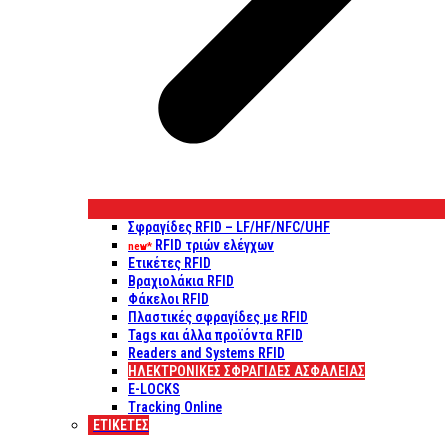
Σφραγίδες RFID – LF/HF/NFC/UHF
RFID τριών ελέγχων
new*
Ετικέτες RFID
Βραχιολάκια RFID
Φάκελοι RFID
Πλαστικές σφραγίδες με RFID
Tags και άλλα προϊόντα RFID
Readers and Systems RFID
ΗΛΕΚΤΡΟΝΙΚΕΣ ΣΦΡΑΓΙΔΕΣ ΑΣΦΑΛΕΙΑΣ
E-LOCKS
Tracking Online
ΕΤΙΚΈΤΕΣ