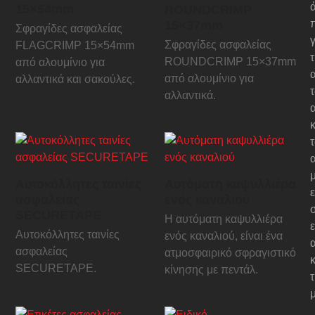
15×54mm
ROUNDCRIMP
15×37mm
Σφραγίδες ασφαλείας
γ
Σφραγίδες ασφαλείας
FLAGCRIMP 15×54mm
ROUNDCRIMP 15×37mm
από αλουμίνιο για
από αλουμίνιο για
αλλαντικά και σακούλες.
αλλαντικά.
κ
Αυτοκόλλητες ταινίες
Αυτόματη καψυλλιέρα
ε
ασφαλείας
ενός καναλιού
SECURETAPE
Η αυτόματη καψυλλιέρα
Αυτοκόλλητες ταινίες
ενός καναλιού, είναι ένα
ασφαλείας
ατμοσφαιρικό σφραγιστικό
κ
SECURETAPE.
κίνησης με πεντάλ.
τ