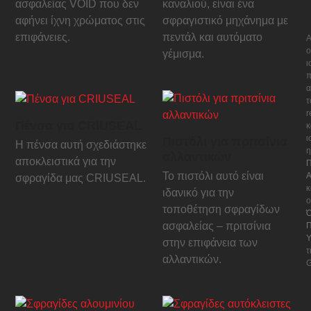
ασφαλείας VOID που δεν
καναλιού, είναι ένα
αφήνει ίχνη χρώματος στις
σφραγιστικό μηχάνημα με
επιφάνειες.
πεντάλ και αυτόματο
Α
ο
γέμισμα.
ι
π
α
τ
Πένσα για CRIUSEAL
κ
ι
Πιστόλι για πριτσίνια
Η πένσα αυτή σχεδιάστηκε
η
αλλαντικών
αποκλειστικά για την
Π
Το πιστόλι αυτό είναι
Α
σφραγίδα μας CRIUSEAL.
κ
ιδανικό για την
ο
τοποθέτηση σφραγίδων
Ό
ασφαλείας – πριτσίνια
Π
Υ
στην επιφάνεια των
τ
αλλαντικών.
G