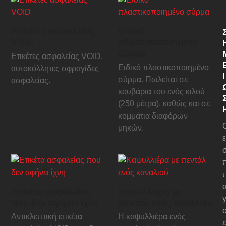
Ετικέτες ασφαλείας
Ειδικό
VOID
πλαστικοποιημένο
σύρμα
Ετικέτες ασφαλείας VOID,
Ειδικό πλαστικοποιημένο
αυτοκόλλητες σφραγίδες
Ί
σύρμα. Πωλείται σε
ασφαλείας.
κουβάρια του ενός κιλού
(250 μέτρα), καθώς και σε
κομμάτια διαφόρων
μηκών.
Ετικέτα ασφαλείας
Καψυλλιέρα με
γ
που δεν αφήνει ίχνη
πεντάλ ενός καναλιού
Αντικλεπτική ετικέτα
Η καψυλλιέρα ενός
ε