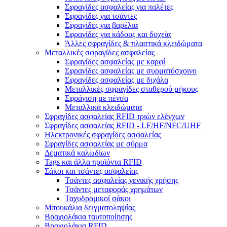
Σφραγίδες ασφαλείας για παλέτες
Σφραγίδες για τσάντες
Σφραγίδες για βαρέλια
Σφραγίδες για κάδους και δοχεία
Άλλες σφραγίδες & πλαστικά κλειδώματα
Μεταλλικές σφραγίδες ασφαλείας
Σφραγίδες ασφαλείας με καρφί
Σφραγίδες ασφαλείας με συρματόσχοινο
Σφραγίδες ασφαλείας με διχάλα
Μεταλλικές σφραγίδες σταθερού μήκους
Σφράγιση με πένσα
Μεταλλικά κλειδώματα
Σφραγίδες ασφαλείας RFID τριών ελέγχων
Σφραγίδες ασφαλείας RFID - LF/HF/NFC/UHF
Ηλεκτρονικές σφραγίδες ασφαλείας
Σφραγίδες ασφαλείας με σύρμα
Δεματικά καλωδίων
Tags και άλλα προϊόντα RFID
Σάκοι και τσάντες ασφαλείας
Τσάντες ασφαλείας γενικής χρήσης
Τσάντες μεταφοράς χρημάτων
Ταχυδρομικοί σάκοι
Μπουκάλια δειγματοληψίας
Βραχιολάκια ταυτοποίησης
Βραχιολάκια RFID