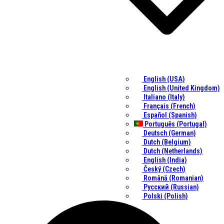
English (USA)
English (United Kingdom)
Italiano (Italy)
Français (French)
Español (Spanish)
Português (Portugal)
Deutsch (German)
Dutch (Belgium)
Dutch (Netherlands)
English (India)
Český (Czech)
Română (Romanian)
Русский (Russian)
Polski (Polish)