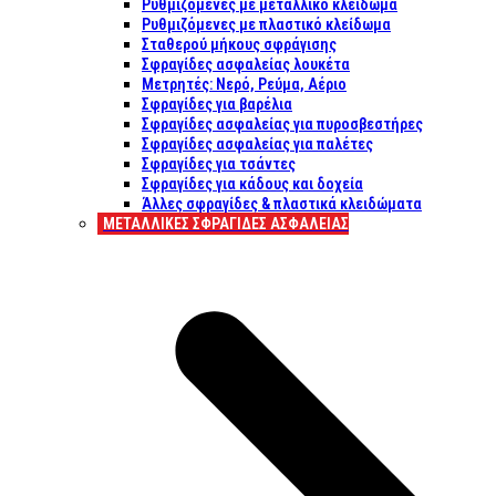
Ρυθμιζόμενες με μεταλλικό κλείδωμα
Ρυθμιζόμενες με πλαστικό κλείδωμα
Σταθερού μήκους σφράγισης
Σφραγίδες ασφαλείας λουκέτα
Μετρητές: Νερό, Ρεύμα, Αέριο
Σφραγίδες για βαρέλια
Σφραγίδες ασφαλείας για πυροσβεστήρες
Σφραγίδες ασφαλείας για παλέτες
Σφραγίδες για τσάντες
Σφραγίδες για κάδους και δοχεία
Άλλες σφραγίδες & πλαστικά κλειδώματα
ΜΕΤΑΛΛΙΚΕΣ ΣΦΡΑΓΙΔΕΣ ΑΣΦΑΛΕΙΑΣ