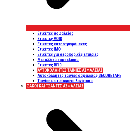
Ετικέτες ασφαλείας
Ετικέτες VOID
Ετικέτες καταστρεφόμενες
Ετικέτες IMO
Ετικέτες για αεροπορικές εταιρίες
Μεταλλικά ταμπελάκια
Ετικέτες RFID
ΑΥΤΟΚΌΛΛΗΤΕΣ ΤΑΙΝΊΕΣ ΑΣΦΑΛΕΊΑΣ
Αυτοκόλλητες ταινίες ασφαλείας SECURETAPE
Ταινίες με τυπωμένο λογότυπο
ΣΆΚΟΙ ΚΑΙ ΤΣΆΝΤΕΣ ΑΣΦΑΛΕΊΑΣ