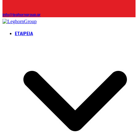
info@leghorngroup.gr
ΕΤΑΙΡΕΊΑ