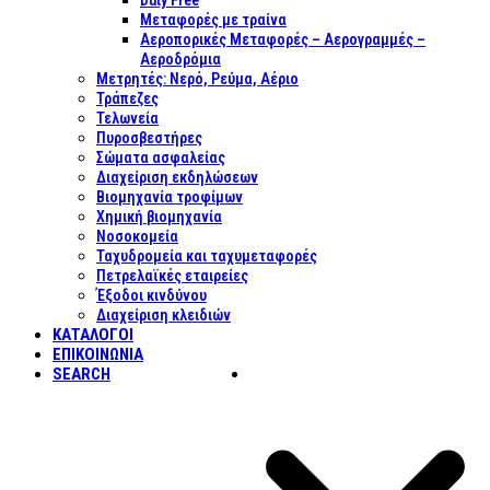
Duty Free
Μεταφορές με τραίνα
Αεροπορικές Μεταφορές – Αερογραμμές –
Αεροδρόμια
Μετρητές: Νερό, Ρεύμα, Αέριο
Τράπεζες
Τελωνεία
Πυροσβεστήρες
Σώματα ασφαλείας
Διαχείριση εκδηλώσεων
Βιομηχανία τροφίμων
Χημική βιομηχανία
Νοσοκομεία
Ταχυδρομεία και ταχυμεταφορές
Πετρελαϊκές εταιρείες
Έξοδοι κινδύνου
Διαχείριση κλειδιών
ΚΑΤΑΛΟΓΟΙ
ΕΠΙΚΟΙΝΩΝΊΑ
SEARCH