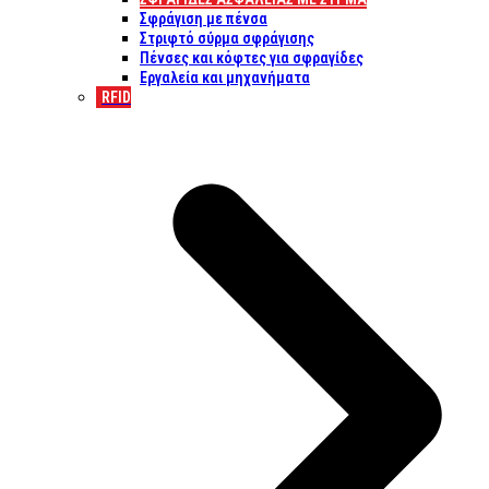
Σφράγιση με πένσα
Στριφτό σύρμα σφράγισης
Πένσες και κόφτες για σφραγίδες
Εργαλεία και μηχανήματα
RFID