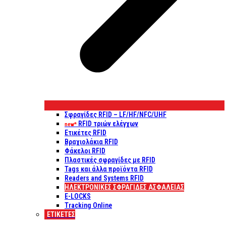
Σφραγίδες RFID – LF/HF/NFC/UHF
RFID τριών ελέγχων
new*
Ετικέτες RFID
Βραχιολάκια RFID
Φάκελοι RFID
Πλαστικές σφραγίδες με RFID
Tags και άλλα προϊόντα RFID
Readers and Systems RFID
ΗΛΕΚΤΡΟΝΙΚΕΣ ΣΦΡΑΓΙΔΕΣ ΑΣΦΑΛΕΙΑΣ
E-LOCKS
Tracking Online
ΕΤΙΚΈΤΕΣ