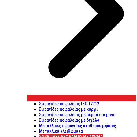
Σφραγίδες ασφαλείας ISO 17712
Σφραγίδες ασφαλείας με καρφί
Σφραγίδες ασφαλείας με συρματόσχοινο
Σφραγίδες ασφαλείας με διχάλα
Μεταλλικές σφραγίδες σταθερού μήκους
Μεταλλικά κλειδώματα
ΣΦΡΑΓΊΔΕΣ ΑΣΦΑΛΕΊΑΣ ΜΕ ΣΎΡΜΑ