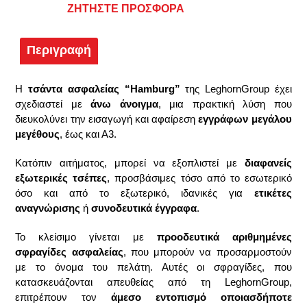
ΖΗΤΗΣΤΕ ΠΡΟΣΦΟΡΑ
Περιγραφή
Η
τσάντα ασφαλείας “Hamburg”
της LeghornGroup έχει
σχεδιαστεί με
άνω άνοιγμα
, μια πρακτική λύση που
διευκολύνει την εισαγωγή και αφαίρεση
εγγράφων μεγάλου
μεγέθους
, έως και Α3.
Κατόπιν αιτήματος, μπορεί να εξοπλιστεί με
διαφανείς
εξωτερικές τσέπες
, προσβάσιμες τόσο από το εσωτερικό
όσο και από το εξωτερικό, ιδανικές για
ετικέτες
αναγνώρισης
ή
συνοδευτικά έγγραφα
.
Το κλείσιμο γίνεται με
προοδευτικά αριθμημένες
σφραγίδες ασφαλείας
, που μπορούν να προσαρμοστούν
με το όνομα του πελάτη. Αυτές οι σφραγίδες, που
κατασκευάζονται απευθείας από τη LeghornGroup,
επιτρέπουν τον
άμεσο εντοπισμό οποιασδήποτε