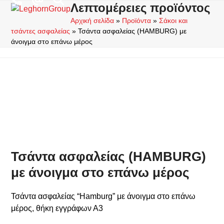
Skip
Λεπτομέρειες προϊόντος
Open
Close
to
Αρχική σελίδα
»
Προϊόντα
»
Σάκοι και
mobile
mobile
content
τσάντες ασφαλείας
»
Τσάντα ασφαλείας (HAMBURG) με
menu
menu
άνοιγμα στο επάνω μέρος
Τσάντα ασφαλείας (HAMBURG)
με άνοιγμα στο επάνω μέρος
Τσάντα ασφαλείας “Hamburg” με άνοιγμα στο επάνω
μέρος, θήκη εγγράφων Α3