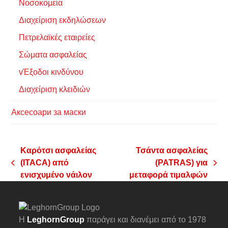
Νοσοκομεία
Διαχείριση εκδηλώσεων
Πετρελαϊκές εταιρείες
Σώματα ασφαλείας
vΈξοδοι κινδύνου
Διαχείριση κλειδιών
Аксесоари за маски
Καρότσι ασφαλείας
Τσάντα ασφαλείας
(ITACA) από
(PATRAS) για
previous
next
ενισχυμένο νάιλον
μεταφορά τιμαλφών
post:
post:
Η
LeghornGroup
παράγει και διανέμει από το 1978