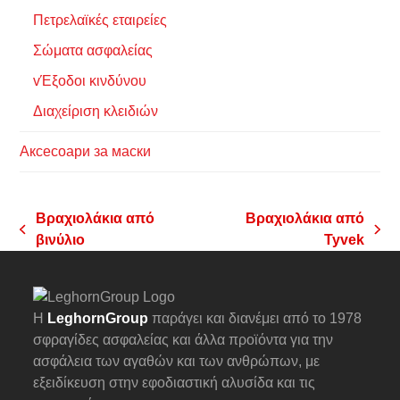
Πετρελαϊκές εταιρείες
Σώματα ασφαλείας
vΈξοδοι κινδύνου
Διαχείριση κλειδιών
Аксесоари за маски
Βραχιολάκια από
Βραχιολάκια από
previous
next
βινύλιο
Tyvek
post:
post:
Η
LeghornGroup
παράγει και διανέμει από το 1978
σφραγίδες ασφαλείας και άλλα προϊόντα για την
ασφάλεια των αγαθών και των ανθρώπων, με
εξειδίκευση στην εφοδιαστική αλυσίδα και τις