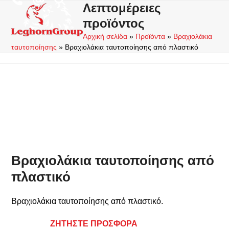
Skip
Λεπτομέρειες
Open
Close
to
προϊόντος
mobile
mobile
content
Αρχική σελίδα
»
Προϊόντα
»
Βραχιολάκια
menu
menu
ταυτοποίησης
»
Βραχιολάκια ταυτοποίησης από πλαστικό
Βραχιολάκια ταυτοποίησης από
πλαστικό
Βραχιολάκια ταυτοποίησης από πλαστικό.
ΖΗΤΗΣΤΕ ΠΡΟΣΦΟΡΑ