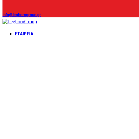
info@leghorngroup.gr
ΕΤΑΙΡΕΊΑ