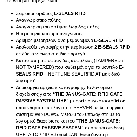
σε θέση να παρέχει είναι:
Σειριακός αριθμός
E-SEALS RFID
Αναγνωριστικό πύλης
Αναγνώριση του αριθμού λωρίδας πύλης
Ημερομηνία και ώρα ανάγνωσης
Αριθμός μετρήσεων ανά μεμονωμένο
E-SEAL RFID
Ακολουθία εγγραφής στην περίπτωση
2 E-SEALS RFID
σε δύο κοντέινερ στο ίδιο φορτηγό
Κατάσταση της σφραγίδας ασφαλείας (TAMPERED /
NOΤ TAMPERED) που ισχύει μόνο για το μοντέλο
E-
SEALS RFID
– NEPTUNE SEAL RFID AT με ειδικό
λογισμικό.
Δημιουργία αρχείων καταγραφής. Το λογισμικό
διαχείρισης για το
“THE JANUS-GATE: RFID GATE
PASSIVE SYSTEM UHF”
μπορεί να εγκατασταθεί σε
οποιονδήποτε υπολογιστή ή SERVER με λειτουργικό
σύστημα WINDOWS. Μεταξύ του υπολογιστή με το
λογισμικό διαχείρισης και του
“THE JANUS-GATE:
RFID GATE PASSIVE SYSTEM”
απαιτείται σύνδεση
UHF “A TCP / IP Ethernet LAN. Είναι δυνατή η