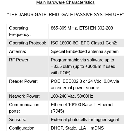
Main hardware Characteristics
“THE JANUS-GATE: RFID GATE PASSIVE SYSTEM UHF”
Operating
865-869 MHz, ETSI EN 302-208
Frequency:
Operating Protocol:
ISO 18000-6C; EPC Class1 Gen2;
Antenna:
Special Embedded antenna system
RF Power:
Programmable via software up to
+32.5 dBm (up to +30dBm if used
with POE)
Reader Power:
POE IEEE802.3 or 24 Vdc, 0,8A via
an external power source
Network Power:
100-240 Vac, 50/60Hz
Communication
Ethernet 10/100 Base-T Ethernet
ports:
(RJ45)
Sensors:
External photocells for trigger signal
Configuration
DHCP, Static, LLA + mDNS