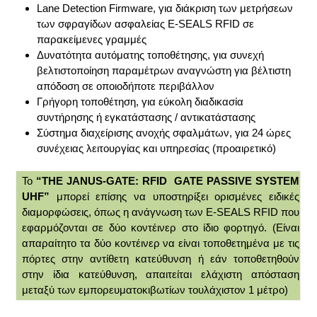
Lane Detection Firmware, για διάκριση των μετρήσεων
των σφραγίδων ασφαλείας E-SEALS RFID σε
παρακείμενες γραμμές
Δυνατότητα αυτόματης τοποθέτησης, για συνεχή
βελτιστοποίηση παραμέτρων αναγνώστη για βέλτιστη
απόδοση σε οποιοδήποτε περιβάλλον
Γρήγορη τοποθέτηση, για εύκολη διαδικασία
συντήρησης ή εγκατάστασης / αντικατάστασης
Σύστημα διαχείρισης ανοχής σφαλμάτων, για 24 ώρες
συνέχειας λειτουργίας και υπηρεσίας (προαιρετικό)
Το
“THE JANUS-GATE: RFID GATE PASSIVE SYSTEM
UHF”
μπορεί επίσης να υποστηρίξει ορισμένες ειδικές
διαμορφώσεις, όπως η ανάγνωση των E-SEALS RFID που
εφαρμόζονται σε δύο κοντέινερ στο ίδιο φορτηγό. (Είναι
απαραίτητο τα δύο κοντέινερ να είναι τοποθετημένα με τις
πόρτες στην αντίθετη κατεύθυνση ή εάν τοποθετηθούν
στην ίδια κατεύθυνση, απαιτείται ελάχιστη απόσταση
μεταξύ των εμπορευματοκιβωτίων τουλάχιστον 1 μέτρο)