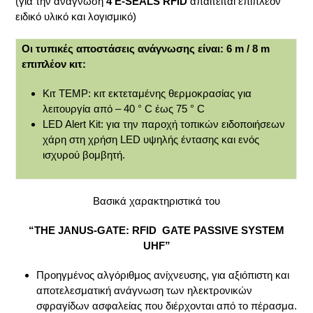
(για την ανάγνωση
4 E-SEALS RFID
απαιτείται επιπλέον
ειδικό υλικό και λογισμικό)
Οι τυπικές αποστάσεις ανάγνωσης είναι: 6 m / 8 m
επιπλέον κιτ:
Κιτ TEMP: κιτ εκτεταμένης θερμοκρασίας για
λειτουργία από – 40 ° C έως 75 ° C
LED Alert Kit: για την παροχή τοπικών ειδοποιήσεων
χάρη στη χρήση LED υψηλής έντασης και ενός
ισχυρού βομβητή.
Βασικά χαρακτηριστικά του
“THE JANUS-GATE: RFID GATE PASSIVE SYSTEM
UHF”
Προηγμένος αλγόριθμος ανίχνευσης, για αξιόπιστη και
αποτελεσματική ανάγνωση των ηλεκτρονικών
σφραγίδων ασφαλείας που διέρχονται από το πέρασμα.