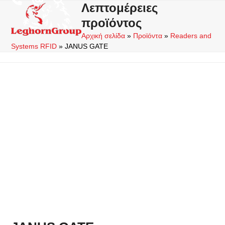
Skip
Λεπτομέρειες
Open
Close
to
προϊόντος
mobile
mobile
content
Αρχική σελίδα
»
Προϊόντα
»
Readers and
menu
menu
Systems RFID
»
JANUS GATE