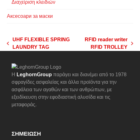
Διαχείριση κλειδιών
Аксесоари за маски
UHF FLEXIBLE SPRING
RFID reader writer
previous
next
LAUNDRY TAG
RFID TROLLEY
post:
post:
Η
LeghornGroup
παράγει και διανέμει από το 1978
σφραγίδες ασφαλείας και άλλα προϊόντα για την
ασφάλεια των αγαθών και των ανθρώπων, με
εξειδίκευση στην εφοδιαστική αλυσίδα και τις
μεταφοράς.
ΣΗΜΕΊΩΣΗ