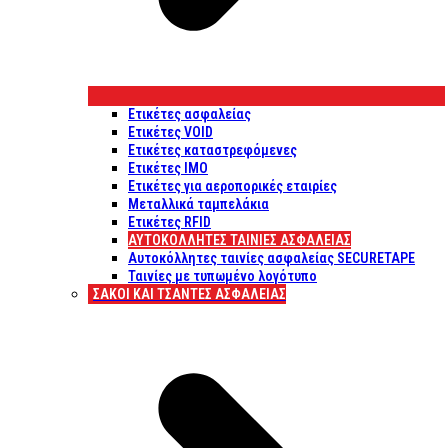
Ετικέτες ασφαλείας
Ετικέτες VOID
Ετικέτες καταστρεφόμενες
Ετικέτες IMO
Ετικέτες για αεροπορικές εταιρίες
Μεταλλικά ταμπελάκια
Ετικέτες RFID
ΑΥΤΟΚΌΛΛΗΤΕΣ ΤΑΙΝΊΕΣ ΑΣΦΑΛΕΊΑΣ
Αυτοκόλλητες ταινίες ασφαλείας SECURETAPE
Ταινίες με τυπωμένο λογότυπο
ΣΆΚΟΙ ΚΑΙ ΤΣΆΝΤΕΣ ΑΣΦΑΛΕΊΑΣ