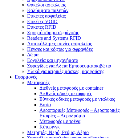
Φάκελοι ασφαλείας
Καλύμματα παλετών
Ετικέτες ασφαλείας
Ετικέτες VOID
Ετικέτες RFID
Στριφτό σύρμα σφράγισης
Readers and Systems RFID
Αυτοκόλλητες ταινίες ασφαλείας
Πένσες και κόφτες για σφραγίδες
Δώρα
Εργαλεία και μηχανήματα
Σφραγίδες για Άδεια Εμπορευματοκιβώτια
Υλικά για ιατρικές μάσκες μιας χρήσης
Εφαρμογές
Μεταφορές
Διεθνείς μεταφορές με container
Διεθνείς οδικές μεταφορές
Εθνικές οδικές μεταφορές με νταλίκες
Βυτία
Αεροπορικές Μεταφορές – Αεροπορικές
Εταιρίες – Αεροδρόμια
Μεταφορές με τρένα
Κέτερινγκ
Μετρητές: Νερό, Ρεύμα, Αέριο
Σφραγίδες ασφαλείας για πυροσβεστήρες