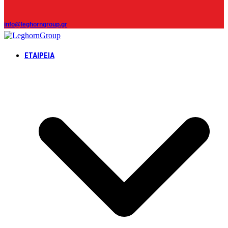
info@leghorngroup.gr
ΕΤΑΙΡΕΊΑ