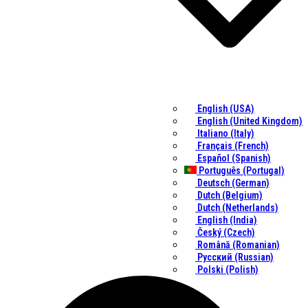
English (USA)
English (United Kingdom)
Italiano (Italy)
Français (French)
Español (Spanish)
Português (Portugal)
Deutsch (German)
Dutch (Belgium)
Dutch (Netherlands)
English (India)
Český (Czech)
Română (Romanian)
Русский (Russian)
Polski (Polish)