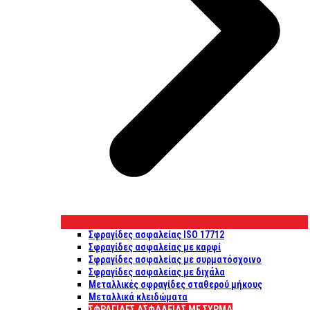
Σφραγίδες ασφαλείας ISO 17712
Σφραγίδες ασφαλείας με καρφί
Σφραγίδες ασφαλείας με συρματόσχοινο
Σφραγίδες ασφαλείας με διχάλα
Μεταλλικές σφραγίδες σταθερού μήκους
Μεταλλικά κλειδώματα
ΣΦΡΑΓΊΔΕΣ ΑΣΦΑΛΕΊΑΣ ΜΕ ΣΎΡΜΑ