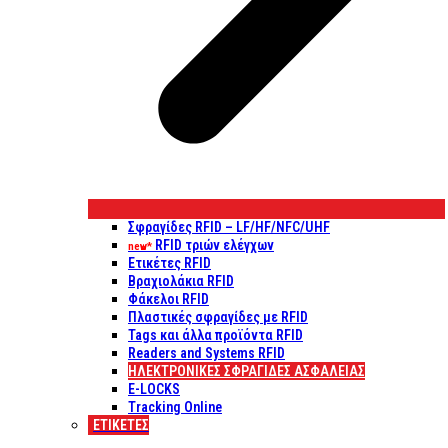
Σφραγίδες RFID – LF/HF/NFC/UHF
RFID τριών ελέγχων
new*
Ετικέτες RFID
Βραχιολάκια RFID
Φάκελοι RFID
Πλαστικές σφραγίδες με RFID
Tags και άλλα προϊόντα RFID
Readers and Systems RFID
ΗΛΕΚΤΡΟΝΙΚΕΣ ΣΦΡΑΓΙΔΕΣ ΑΣΦΑΛΕΙΑΣ
E-LOCKS
Tracking Online
ΕΤΙΚΈΤΕΣ