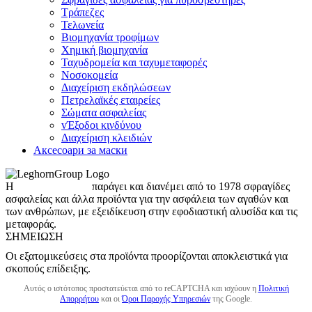
Τράπεζες
Τελωνεία
Βιομηχανία τροφίμων
Χημική βιομηχανία
Ταχυδρομεία και ταχυμεταφορές
Νοσοκομεία
Διαχείριση εκδηλώσεων
Πετρελαϊκές εταιρείες
Σώματα ασφαλείας
vΈξοδοι κινδύνου
Διαχείριση κλειδιών
Аксесоари за маски
Η
LeghornGroup
παράγει και διανέμει από το 1978 σφραγίδες
ασφαλείας και άλλα προϊόντα για την ασφάλεια των αγαθών και
των ανθρώπων, με εξειδίκευση στην εφοδιαστική αλυσίδα και τις
μεταφοράς.
ΣΗΜΕΊΩΣΗ
Οι εξατομικεύσεις στα προϊόντα προορίζονται αποκλειστικά για
σκοπούς επίδειξης.
Αυτός ο ιστότοπος προστατεύεται από το reCAPTCHA και ισχύουν η
Πολιτική
Απορρήτου
και οι
Όροι Παροχής Υπηρεσιών
της Google.