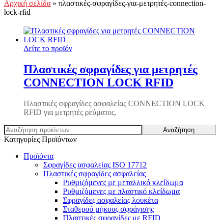
Αρχική σελίδα
»
πλαστικές-σφραγίδες-για-μετρητές-connection-
lock-rfid
Δείτε το προϊόν
Πλαστικές σφραγίδες για μετρητές
CONNECTION LOCK RFID
Πλαστικές σφραγίδες ασφαλείας CONNECTION LOCK
RFID για μετρητές ρεύματος.
Αναζήτηση
Αναζήτηση
για:
Κατηγορίες Προϊόντων
Προϊόντα
Σφραγίδες ασφαλείας ISO 17712
Πλαστικές σφραγίδες ασφαλείας
Ρυθμιζόμενες με μεταλλικό κλείδωμα
Ρυθμιζόμενες με πλαστικό κλείδωμα
Σφραγίδες ασφαλείας λουκέτα
Σταθερού μήκους σφράγισης
Πλαστικές σφραγίδες με RFID