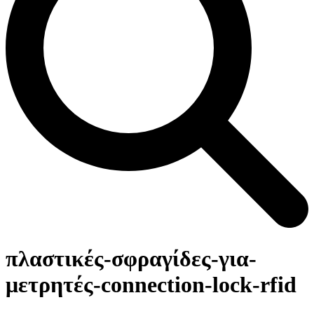
Open
Close
Καλάθι
mobile
mobile
πλαστικές-σφραγίδες-για-
menu
menu
μετρητές-connection-lock-rfid