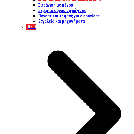
Σφράγιση με πένσα
Στριφτό σύρμα σφράγισης
Πένσες και κόφτες για σφραγίδες
Εργαλεία και μηχανήματα
RFID