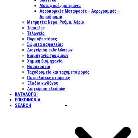
Duty Free
Μεταφορές με τραίνα
Αεροπορικές Μεταφορές – Αερογραμμές –
Αεροδρόμια
Μετρητές: Νερό, Ρεύμα, Αέριο
Τράπεζες
Τελωνεία
Πυροσβεστήρες
Σώματα ασφαλείας
Διαχείριση εκδηλώσεων
Βιομηχανία τροφίμων
Χημική βιομηχανία
Νοσοκομεία
Ταχυδρομεία και ταχυμεταφορές
Πετρελαϊκές εταιρείες
Έξοδοι κινδύνου
Διαχείριση κλειδιών
ΚΑΤΑΛΟΓΟΙ
ΕΠΙΚΟΙΝΩΝΊΑ
SEARCH