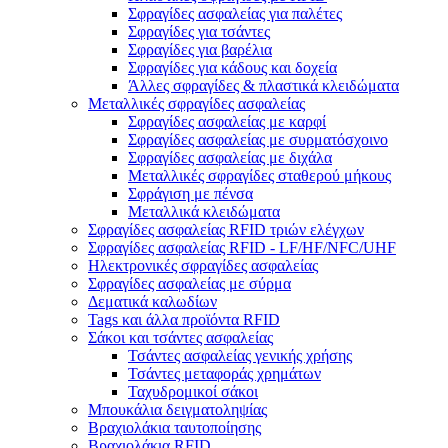
Σφραγίδες ασφαλείας για παλέτες
Σφραγίδες για τσάντες
Σφραγίδες για βαρέλια
Σφραγίδες για κάδους και δοχεία
Άλλες σφραγίδες & πλαστικά κλειδώματα
Μεταλλικές σφραγίδες ασφαλείας
Σφραγίδες ασφαλείας με καρφί
Σφραγίδες ασφαλείας με συρματόσχοινο
Σφραγίδες ασφαλείας με διχάλα
Μεταλλικές σφραγίδες σταθερού μήκους
Σφράγιση με πένσα
Μεταλλικά κλειδώματα
Σφραγίδες ασφαλείας RFID τριών ελέγχων
Σφραγίδες ασφαλείας RFID - LF/HF/NFC/UHF
Ηλεκτρονικές σφραγίδες ασφαλείας
Σφραγίδες ασφαλείας με σύρμα
Δεματικά καλωδίων
Tags και άλλα προϊόντα RFID
Σάκοι και τσάντες ασφαλείας
Τσάντες ασφαλείας γενικής χρήσης
Τσάντες μεταφοράς χρημάτων
Ταχυδρομικοί σάκοι
Μπουκάλια δειγματοληψίας
Βραχιολάκια ταυτοποίησης
Βραχιολάκια RFID