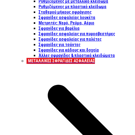
Ρυθμιζόμενες με μεταλλικό κλείδωμα
Ρυθμιζόμενες με πλαστικό κλείδωμα
Σταθερού μήκους σφράγισης
Σφραγίδες ασφαλείας λουκέτα
Μετρητές: Νερό, Ρεύμα, Αέριο
Σφραγίδες για βαρέλια
Σφραγίδες ασφαλείας για πυροσβεστήρες
Σφραγίδες ασφαλείας για παλέτες
Σφραγίδες για τσάντες
Σφραγίδες για κάδους και δοχεία
Άλλες σφραγίδες & πλαστικά κλειδώματα
ΜΕΤΑΛΛΙΚΕΣ ΣΦΡΑΓΙΔΕΣ ΑΣΦΑΛΕΙΑΣ